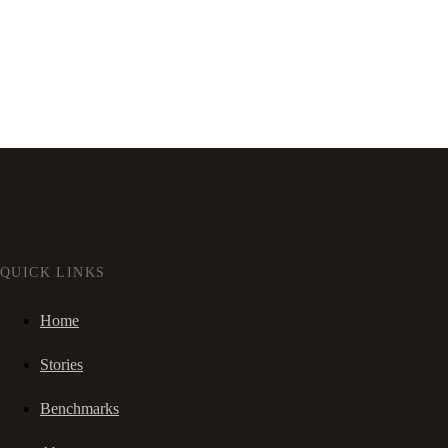
QUICK LINKS
Home
Stories
Benchmarks