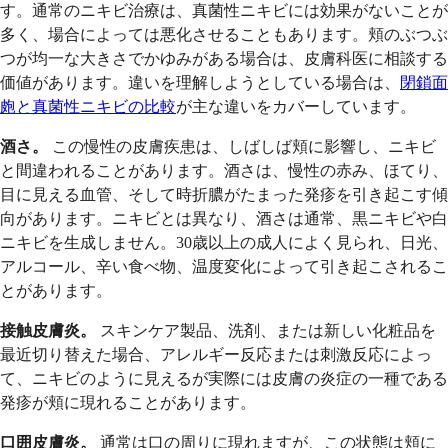
す。通常のニキビ治療は、真菌性ニキビには効果がないことが
多く、場合によっては悪化させることもあります。頬のぶつぶ
つが均一な大きさでかゆみがある場合は、皮膚科医に相談する
価値があります。違いを理解しようとしている場合は、
閉鎖面
皰と真菌性ニキビの比較
が主な違いをカバーしています。
酒さ。
この慢性の皮膚疾患は、しばしば頬に影響し、ニキビ
と間違われることがあります。酒さは、慢性の赤み、ほてり、
目に見える血管、そして時折膿がたまった発疹を引き起こす傾
向があります。ニキビとは異なり、酒さは通常、黒ニキビや白
ニキビを生成しません。30歳以上の成人によく見られ、日光、
アルコール、辛い食べ物、温度変化によって引き起こされるこ
とがあります。
接触皮膚炎。
スキンケア製品、洗剤、または新しい化粧品を
最近切り替えた場合、アレルギー反応または刺激反応によっ
て、ニキビのように見えるが実際には皮膚の炎症の一種である
発疹が頬に現れることがあります。
口囲皮膚炎。
通常は口の周りに現れますが、この状態は頬に