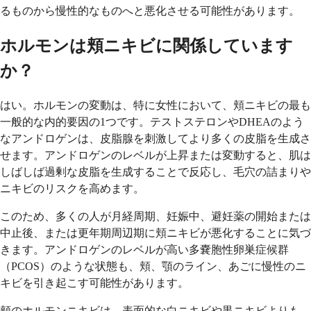
るものから慢性的なものへと悪化させる可能性があります。
ホルモンは頬ニキビに関係しています
か？
はい。ホルモンの変動は、特に女性において、頬ニキビの最も
一般的な内的要因の1つです。テストステロンやDHEAのよう
なアンドロゲンは、皮脂腺を刺激してより多くの皮脂を生成さ
せます。アンドロゲンのレベルが上昇または変動すると、肌は
しばしば過剰な皮脂を生成することで反応し、毛穴の詰まりや
ニキビのリスクを高めます。
このため、多くの人が月経周期、妊娠中、避妊薬の開始または
中止後、または更年期周辺期に頬ニキビが悪化することに気づ
きます。アンドロゲンのレベルが高い多嚢胞性卵巣症候群
（PCOS）のような状態も、頬、顎のライン、あごに慢性のニ
キビを引き起こす可能性があります。
頬のホルモンニキビは、表面的な白ニキビや黒ニキビよりも、