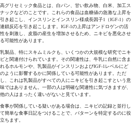
高グリセミック食品とは、白パン、甘い飲み物、白米、加工ス
ナックなどのことです。これらの食品は血糖値の急激な上昇を
引き起こし、インスリンとインスリン様成長因子1（IGF-1）の
連鎖反応を引き起こします。IGF-1の上昇はアンドロゲンの活
性を刺激し、皮脂の産生を増加させるため、ニキビを悪化させ
る可能性があります。
乳製品、特にスキムミルクも、いくつかの大規模な研究でニキ
ビと関連付けられています。その関連性は、牛乳に自然に含ま
れるホルモンや、乳製品がインスリンおよびIGF-1レベルにど
のように影響するかに関係している可能性があります。ただ
し、これは乳製品がすべての人にニキビを引き起こすという意
味ではありません。一部の人は明確な関連性に気づきますが、
他の人はまったく違いがないと見ています。
食事が関係している疑いがある場合は、ニキビの記録と並行し
て簡単な食事日記をつけることで、パターンを特定するのに役
立ちます。