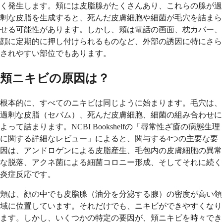
く発生します。頬には皮脂腺がたくさんあり、これらの腺が過
剰な皮脂を生成すると、死んだ皮膚細胞や細菌が毛穴を詰まら
せる可能性があります。しかし、頬は電話の画面、枕カバー、
顔に定期的に押し付けられるものなど、外部の誘因に特にさら
されやすい部位でもあります。
頬ニキビの原因は？
根本的に、すべてのニキビは同じように始まります。毛穴は、
過剰な皮脂（セバム）、死んだ皮膚細胞、細菌の組み合わせに
よって詰まります。NCBI Bookshelfの「尋常性ざ瘡の病態生理
に関する詳細なレビュー」によると、関与する4つの主要な要
因は、アンドロゲンによる皮脂産生、毛包内の皮膚細胞の異常
な脱落、アクネ菌による細菌コロニー形成、そしてそれに続く
炎症反応です。
頬は、顔の中でも皮脂腺（油分を分泌する腺）の密度が高い領
域に位置しています。それだけでも、ニキビができやすくなり
ます。しかし、いくつかの特定の要因が、頬ニキビを時々でき