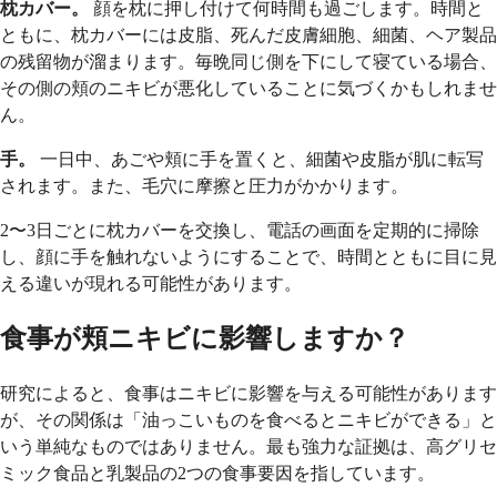
枕カバー。
顔を枕に押し付けて何時間も過ごします。時間と
ともに、枕カバーには皮脂、死んだ皮膚細胞、細菌、ヘア製品
の残留物が溜まります。毎晩同じ側を下にして寝ている場合、
その側の頬のニキビが悪化していることに気づくかもしれませ
ん。
手。
一日中、あごや頬に手を置くと、細菌や皮脂が肌に転写
されます。また、毛穴に摩擦と圧力がかかります。
2〜3日ごとに枕カバーを交換し、電話の画面を定期的に掃除
し、顔に手を触れないようにすることで、時間とともに目に見
える違いが現れる可能性があります。
食事が頬ニキビに影響しますか？
研究によると、食事はニキビに影響を与える可能性があります
が、その関係は「油っこいものを食べるとニキビができる」と
いう単純なものではありません。最も強力な証拠は、高グリセ
ミック食品と乳製品の2つの食事要因を指しています。