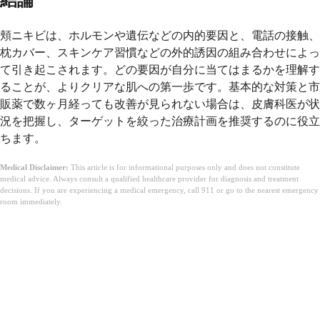
結論
頬ニキビは、ホルモンや遺伝などの内的要因と、電話の接触、
枕カバー、スキンケア習慣などの外的誘因の組み合わせによっ
て引き起こされます。どの要因が自分に当てはまるかを理解す
ることが、よりクリアな肌への第一歩です。基本的な対策と市
販薬で数ヶ月経っても改善が見られない場合は、皮膚科医が状
況を把握し、ターゲットを絞った治療計画を推奨するのに役立
ちます。
Medical Disclaimer:
This article is for informational purposes only and does not constitute
medical advice. Always consult a qualified healthcare provider for diagnosis and treatment
decisions. If you are experiencing a medical emergency, call 911 or go to the nearest emergency
room immediately.