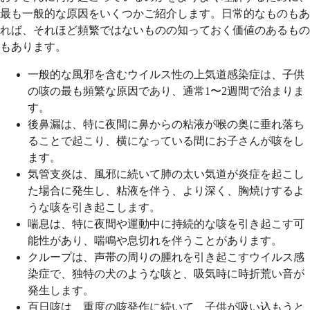
最も一般的な原因をいくつかご紹介します。日常的なものもあ
れば、それほど頻繁ではないものの知っておく価値のあるもの
もあります。
一般的な風邪を含むウイルス性の上気道感染症は、子供
の咳の最も頻繁な原因であり、通常1〜2週間で治まりま
す。
後鼻漏は、特に夜間に鼻からの粘液が喉の奥に垂れ落ち
ることで起こり、横になっている間にお子さんが咳をし
ます。
気管支炎は、風邪に続いて肺の太い気道が炎症を起こし
た場合に発生し、粘液を伴う、より深く、胸焼けするよ
うな咳を引き起こします。
喘息は、特に夜間や運動中に持続的な咳を引き起こす可
能性があり、喘鳴や息切れを伴うことがあります。
クループは、声帯の周りの腫れを引き起こすウイルス感
染症で、独特の犬のような咳と、吸気時に時折荒い音が
発生します。
百日咳は、重度の咳発作に続いて、子供が吸い込もうと