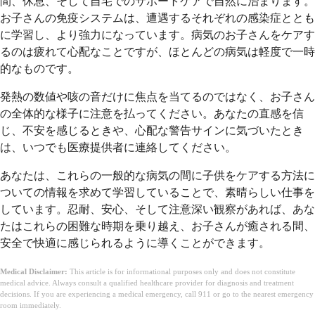
間、休息、そして自宅でのサポートケアで自然に治まります。
お子さんの免疫システムは、遭遇するそれぞれの感染症ととも
に学習し、より強力になっています。病気のお子さんをケアす
るのは疲れて心配なことですが、ほとんどの病気は軽度で一時
的なものです。
発熱の数値や咳の音だけに焦点を当てるのではなく、お子さん
の全体的な様子に注意を払ってください。あなたの直感を信
じ、不安を感じるときや、心配な警告サインに気づいたとき
は、いつでも医療提供者に連絡してください。
あなたは、これらの一般的な病気の間に子供をケアする方法に
ついての情報を求めて学習していることで、素晴らしい仕事を
しています。忍耐、安心、そして注意深い観察があれば、あな
たはこれらの困難な時期を乗り越え、お子さんが癒される間、
安全で快適に感じられるように導くことができます。
Medical Disclaimer:
This article is for informational purposes only and does not constitute
medical advice. Always consult a qualified healthcare provider for diagnosis and treatment
decisions. If you are experiencing a medical emergency, call 911 or go to the nearest emergency
room immediately.