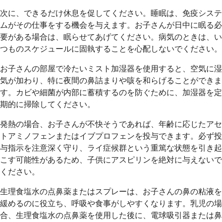
次に、できるだけ休息を促してください。睡眠は、免疫システ
ムがその仕事をする機会を与えます。お子さんが日中に眠る必
要がある場合は、眠らせてあげてください。病気のときは、い
つものスケジュールに固執することを心配しないでください。
お子さんの部屋で冷たいミスト加湿器を使用すると、空気に湿
気が加わり、特に夜間の鼻詰まりや咳を和らげることができま
す。カビや細菌が内部に蓄積するのを防ぐために、加湿器を定
期的に掃除してください。
発熱の場合、お子さんが不快そうであれば、年齢に応じたアセ
トアミノフェンまたはイブプロフェンを投与できます。必ず投
与指示を注意深く守り、ライ症候群という重篤な状態を引き起
こす可能性があるため、子供にアスピリンを絶対に与えないで
ください。
生理食塩水の点鼻薬またはスプレーは、お子さんの鼻の粘液を
緩めるのに役立ち、呼吸や食事がしやすくなります。乳児の場
合、生理食塩水の点鼻薬を使用した後に、電球吸引器または鼻