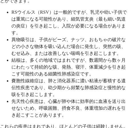
とができます。
RSウイルス（RSV）は一般的ですが、乳児や幼い子供で
は重篤になる可能性があり、細気管支炎（最も細い気道
の炎症）を引き起こし、入院が必要になる場合がありま
す。
異物吸引は、子供がビーズ、ナッツ、おもちゃの破片な
どの小さな物体を吸い込んだ場合に発生し、突然の咳、
むせ込み、または改善しない喘鳴を引き起こします。
結核は、多くの地域ではまれですが、数週間から数ヶ月
にわたって持続的な咳、発熱、寝汗、体重減少を引き起
こす可能性のある細菌性肺感染症です。
嚢胞性線維症は、肺と消化器系に濃い粘液が蓄積する遺
伝性疾患であり、幼少期から頻繁な肺感染症と慢性的な
咳を引き起こします。
先天性心疾患は、心臓が肺や体に効率的に血液を送り出
せないため、呼吸困難、摂食不良、体重増加の遅れを引
き起こすことがあります。
これらの疾患はまれであり、ほとんどの子供は経験しません。