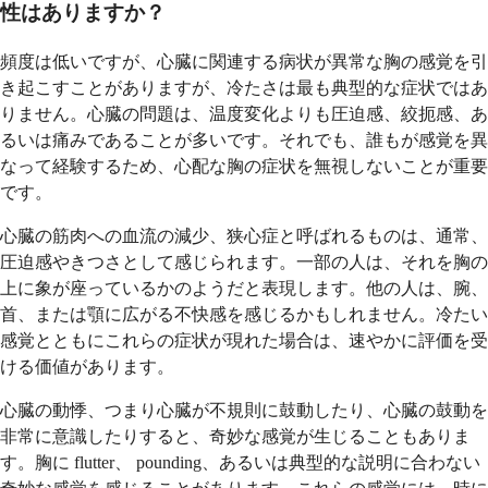
性はありますか？
頻度は低いですが、心臓に関連する病状が異常な胸の感覚を引
き起こすことがありますが、冷たさは最も典型的な症状ではあ
りません。心臓の問題は、温度変化よりも圧迫感、絞扼感、あ
るいは痛みであることが多いです。それでも、誰もが感覚を異
なって経験するため、心配な胸の症状を無視しないことが重要
です。
心臓の筋肉への血流の減少、狭心症と呼ばれるものは、通常、
圧迫感やきつさとして感じられます。一部の人は、それを胸の
上に象が座っているかのようだと表現します。他の人は、腕、
首、または顎に広がる不快感を感じるかもしれません。冷たい
感覚とともにこれらの症状が現れた場合は、速やかに評価を受
ける価値があります。
心臓の動悸、つまり心臓が不規則に鼓動したり、心臓の鼓動を
非常に意識したりすると、奇妙な感覚が生じることもありま
す。胸に flutter、 pounding、あるいは典型的な説明に合わない