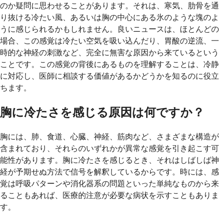
のか疑問に思わせることがあります。それは、寒気、肋骨を通
り抜ける冷たい風、あるいは胸の中心にある氷のような塊のよ
うに感じられるかもしれません。良いニュースは、ほとんどの
場合、この感覚は冷たい空気を吸い込んだり、胃酸の逆流、一
時的な神経の刺激など、完全に無害な原因から来ているという
ことです。この感覚の背後にあるものを理解することは、冷静
に対応し、医師に相談する価値があるかどうかを知るのに役立
ちます。
胸に冷たさを感じる原因は何ですか？
胸には、肺、食道、心臓、神経、筋肉など、さまざまな構造が
含まれており、それらのいずれかが異常な感覚を引き起こす可
能性があります。胸に冷たさを感じるとき、それはしばしば神
経が予期せぬ方法で信号を解釈しているからです。時には、感
覚は呼吸パターンや消化器系の問題といった単純なものから来
ることもあれば、医療的注意が必要な病状を示すこともありま
す。