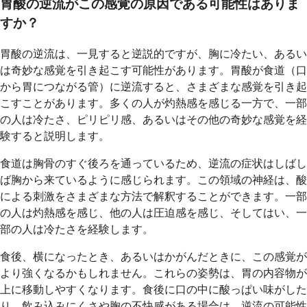
胃酸の逆流がこの感覚の原因である可能性はありま
すか？
胃酸の逆流は、一見すると逆説的ですが、胸に冷たい、あるい
は奇妙な感覚を引き起こす可能性があります。胃酸が食道（口
から胃につながる管）に逆流すると、さまざまな感覚を引き起
こすことがあります。多くの人が灼熱感を感じる一方で、一部
の人は冷たさ、ピリピリ感、あるいはその他の奇妙な感覚を経
験すると説明します。
食道は胸骨のすぐ後ろを通っているため、逆流の症状はしばし
ば胸から来ているように感じられます。この領域の神経は、酸
による刺激をさまざまな方法で解釈することができます。一部
の人は灼熱感を感じ、他の人は圧迫感を感じ、そしてはい、一
部の人は冷たさを経験します。
食後、横になったとき、あるいはかがんだときに、この感覚が
より強くなるかもしれません。これらの姿勢は、胃の内容物が
上に移動しやすくなります。食後に口の中に酸っぱい味がした
り、飲み込みにくさや胸の不快感がある場合は、逆流の可能性