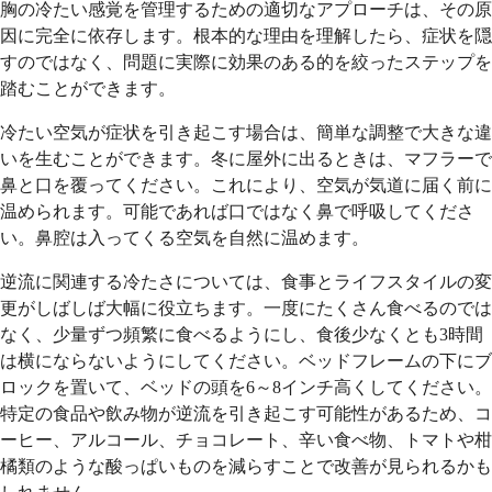
胸の冷たい感覚を管理するための適切なアプローチは、その原
因に完全に依存します。根本的な理由を理解したら、症状を隠
すのではなく、問題に実際に効果のある的を絞ったステップを
踏むことができます。
冷たい空気が症状を引き起こす場合は、簡単な調整で大きな違
いを生むことができます。冬に屋外に出るときは、マフラーで
鼻と口を覆ってください。これにより、空気が気道に届く前に
温められます。可能であれば口ではなく鼻で呼吸してくださ
い。鼻腔は入ってくる空気を自然に温めます。
逆流に関連する冷たさについては、食事とライフスタイルの変
更がしばしば大幅に役立ちます。一度にたくさん食べるのでは
なく、少量ずつ頻繁に食べるようにし、食後少なくとも3時間
は横にならないようにしてください。ベッドフレームの下にブ
ロックを置いて、ベッドの頭を6～8インチ高くしてください。
特定の食品や飲み物が逆流を引き起こす可能性があるため、コ
ーヒー、アルコール、チョコレート、辛い食べ物、トマトや柑
橘類のような酸っぱいものを減らすことで改善が見られるかも