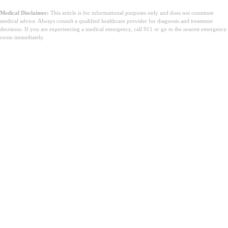
Medical Disclaimer:
This article is for informational purposes only and does not constitute
medical advice. Always consult a qualified healthcare provider for diagnosis and treatment
decisions. If you are experiencing a medical emergency, call 911 or go to the nearest emergency
room immediately.