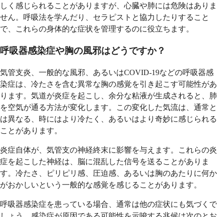
しく感じられることがありますが、心臓や肺には危険はありま
せん。呼吸法を学んだり、セラピストと協力したりすること
で、これらの身体的な症状を管理するのに役立ちます。
呼吸器感染症や胸の風邪はどうですか？
気管支炎、一般的な風邪、あるいはCOVID-19などの呼吸器感
染症は、冷たさを含む異常な胸の感覚を引き起こす可能性があ
ります。気道が炎症を起こし、余分な粘液が生成されると、肺
を空気が通る方法が変化します。この変化した気流は、通常と
は異なる、時にはより冷たく、あるいはより奇妙に感じられる
ことがあります。
炎症自体が、気管支の神経終末に影響を与えます。これらの炎
症を起こした神経は、脳に混乱した信号を送ることがありま
す。冷たさ、ピリピリ感、圧迫感、あるいは胸のあたりに何か
がおかしいという一般的な感覚を感じることがあります。
呼吸器感染症を患っている場合、通常は他の症状にも気づくで
しょう。感染症が原因である可能性を示唆する兆候は次のとお