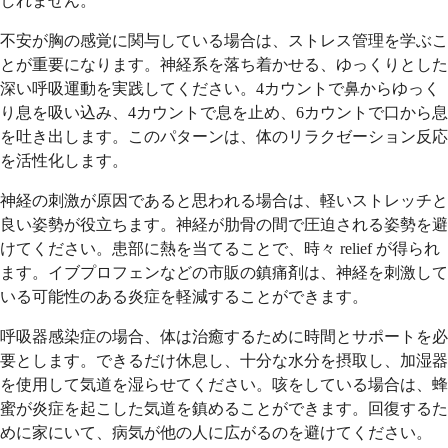
しれません。
不安が胸の感覚に関与している場合は、ストレス管理を学ぶこ
とが重要になります。神経系を落ち着かせる、ゆっくりとした
深い呼吸運動を実践してください。4カウントで鼻からゆっく
り息を吸い込み、4カウントで息を止め、6カウントで口から息
を吐き出します。このパターンは、体のリラクゼーション反応
を活性化します。
神経の刺激が原因であると思われる場合は、軽いストレッチと
良い姿勢が役立ちます。神経が肋骨の間で圧迫される姿勢を避
けてください。患部に熱を当てることで、時々 relief が得られ
ます。イブプロフェンなどの市販の鎮痛剤は、神経を刺激して
いる可能性のある炎症を軽減することができます。
呼吸器感染症の場合、体は治癒するために時間とサポートを必
要とします。できるだけ休息し、十分な水分を摂取し、加湿器
を使用して気道を湿らせてください。咳をしている場合は、蜂
蜜が炎症を起こした気道を鎮めることができます。回復するた
めに家にいて、病気が他の人に広がるのを避けてください。