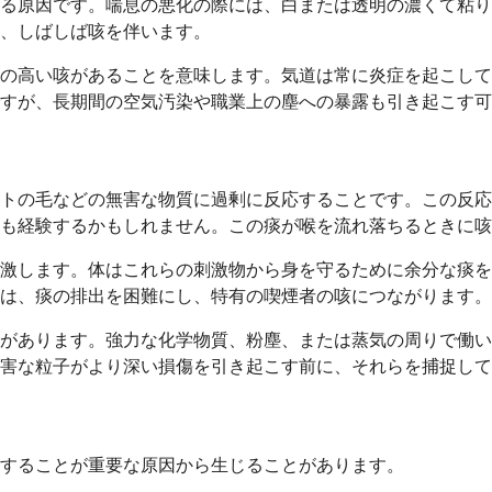
なる原因です。喘息の悪化の際には、白または透明の濃くて粘
、しばしば咳を伴います。
性の高い咳があることを意味します。気道は常に炎症を起こし
すが、長期間の空気汚染や職業上の塵への暴露も引き起こす可
トの毛などの無害な物質に過剰に反応することです。この反応
も経験するかもしれません。この痰が喉を流れ落ちるときに咳
激します。体はこれらの刺激物から身を守るために余分な痰を
は、痰の排出を困難にし、特有の喫煙者の咳につながります。
があります。強力な化学物質、粉塵、または蒸気の周りで働い
有害な粒子がより深い損傷を引き起こす前に、それらを捕捉し
することが重要な原因から生じることがあります。