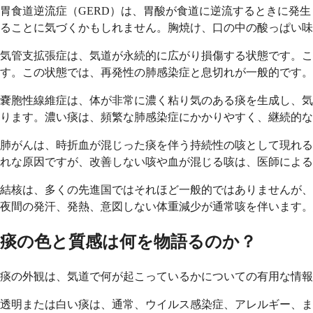
胃食道逆流症（GERD）は、胃酸が食道に逆流するときに発
ることに気づくかもしれません。胸焼け、口の中の酸っぱい味
気管支拡張症は、気道が永続的に広がり損傷する状態です。
す。この状態では、再発性の肺感染症と息切れが一般的です。
嚢胞性線維症は、体が非常に濃く粘り気のある痰を生成し、気
ります。濃い痰は、頻繁な肺感染症にかかりやすく、継続的な
肺がんは、時折血が混じった痰を伴う持続性の咳として現れる
れな原因ですが、改善しない咳や血が混じる咳は、医師による
結核は、多くの先進国ではそれほど一般的ではありませんが、
夜間の発汗、発熱、意図しない体重減少が通常咳を伴います。
痰の色と質感は何を物語るのか？
痰の外観は、気道で何が起こっているかについての有用な情報
透明または白い痰は、通常、ウイルス感染症、アレルギー、ま