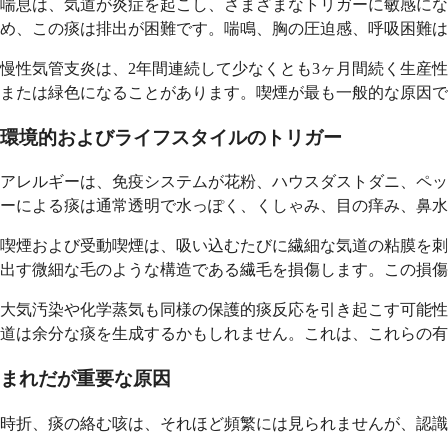
喘息は、気道が炎症を起こし、さまざまなトリガーに敏感に
め、この痰は排出が困難です。喘鳴、胸の圧迫感、呼吸困難は
慢性気管支炎は、2年間連続して少なくとも3ヶ月間続く生産
または緑色になることがあります。喫煙が最も一般的な原因で
環境的およびライフスタイルのトリガー
アレルギーは、免疫システムが花粉、ハウスダストダニ、ペッ
ーによる痰は通常透明で水っぽく、くしゃみ、目の痒み、鼻水
喫煙および受動喫煙は、吸い込むたびに繊細な気道の粘膜を刺
出す微細な毛のような構造である繊毛を損傷します。この損傷
大気汚染や化学蒸気も同様の保護的痰反応を引き起こす可能性
道は余分な痰を生成するかもしれません。これは、これらの
まれだが重要な原因
時折、痰の絡む咳は、それほど頻繁には見られませんが、認識