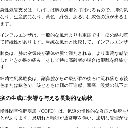
急性気管支炎は、しばしば胸の風邪と呼ばれるもので、肺の気
なり、生産的になり、黄色、緑色、あるいは灰色の痰が出るよ
ます。
インフルエンザは、一般的な風邪よりも重症です。痰の絡む咳
て持続性があります。単純な風邪と比較して、インフルエンザ
肺炎は、肺の空気袋が液体や膿で満たされる、より重篤な感染
したときの胸の痛み、そして特に高齢者の場合は混乱を経験
す。
細菌性副鼻腔炎は、副鼻腔からの痰が喉の後ろに流れ落ちる後
色または緑色で、咳とともに顔の圧迫感、頭痛、嗅覚の低下に
痰の生成に影響を与える長期的な病状
慢性閉塞性肺疾患（COPD）は、気道の慢性的な炎症と狭窄
とがあります。息切れと喘鳴が通常咳を伴い、適切な管理がな