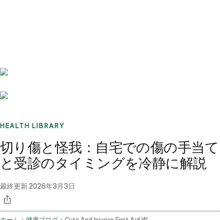
Benchmarks
Stories
FAQ
Sign up / Log in
HEALTH LIBRARY
切り傷と怪我：自宅での傷の手当て
と受診のタイミングを冷静に解説
最終更新
2026年3月3日
ホーム
健康ブログ
Cuts And Injuries First Aid Wound Care And When To Seek Help