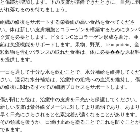
と傷跡が増加します。下の皮膚が準備できたときに、自然に剥
がれ落ちるのを待ちましょう。
組織の修復をサポートする栄養価の高い食品を食べてくださ
い。体は新しい皮膚細胞とコラーゲンを構築するためにタンパ
ク質を必要とします。ビタミンCはコラーゲン形成を助け、亜
鉛は免疫機能をサポートします。果物、野菜、 lean protein、全
粒穀物を含むバランスの取れた食事は、体に必要��な原材料
を提供します。
一日を通して十分な水を飲むことで、水分補給を維持してくだ
さい。適切な水分補給は、治癒中の組織への血流を維持し、傷
の修復に関わるすべての細胞プロセスをサポートします。
傷が閉じた後は、治癒中の皮膚を日光から保護してください。
新しい皮膚は紫外線ダメージに対してより脆弱であり、あまり
早く日光にさらされると色素沈着が濃くなることがあります。
その領域を覆うか、日焼け止めを塗ることでこれを防ぐことが
できます。