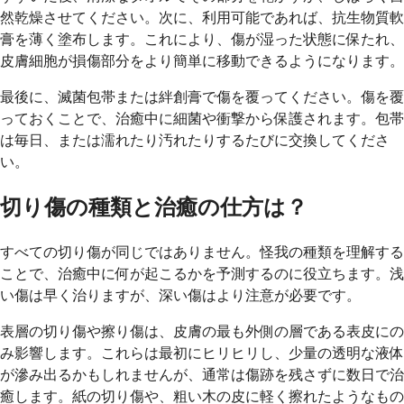
然乾燥させてください。次に、利用可能であれば、抗生物質軟
膏を薄く塗布します。これにより、傷が湿った状態に保たれ、
皮膚細胞が損傷部分をより簡単に移動できるようになります。
最後に、滅菌包帯または絆創膏で傷を覆ってください。傷を覆
っておくことで、治癒中に細菌や衝撃から保護されます。包帯
は毎日、または濡れたり汚れたりするたびに交換してくださ
い。
切り傷の種類と治癒の仕方は？
すべての切り傷が同じではありません。怪我の種類を理解する
ことで、治癒中に何が起こるかを予測するのに役立ちます。浅
い傷は早く治りますが、深い傷はより注意が必要です。
表層の切り傷や擦り傷は、皮膚の最も外側の層である表皮にの
み影響します。これらは最初にヒリヒリし、少量の透明な液体
が滲み出るかもしれませんが、通常は傷跡を残さずに数日で治
癒します。紙の切り傷や、粗い木の皮に軽く擦れたようなもの