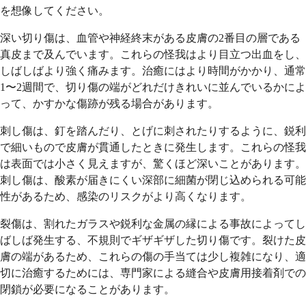
を想像してください。
深い切り傷は、血管や神経終末がある皮膚の2番目の層である
真皮まで及んでいます。これらの怪我はより目立つ出血をし、
しばしばより強く痛みます。治癒にはより時間がかかり、通常
1〜2週間で、切り傷の端がどれだけきれいに並んでいるかによ
って、かすかな傷跡が残る場合があります。
刺し傷は、釘を踏んだり、とげに刺されたりするように、鋭利
で細いもので皮膚が貫通したときに発生します。これらの怪我
は表面では小さく見えますが、驚くほど深いことがあります。
刺し傷は、酸素が届きにくい深部に細菌が閉じ込められる可能
性があるため、感染のリスクがより高くなります。
裂傷は、割れたガラスや鋭利な金属の縁による事故によってし
ばしば発生する、不規則でギザギザした切り傷です。裂けた皮
膚の端があるため、これらの傷の手当ては少し複雑になり、適
切に治癒するためには、専門家による縫合や皮膚用接着剤での
閉鎖が必要になることがあります。