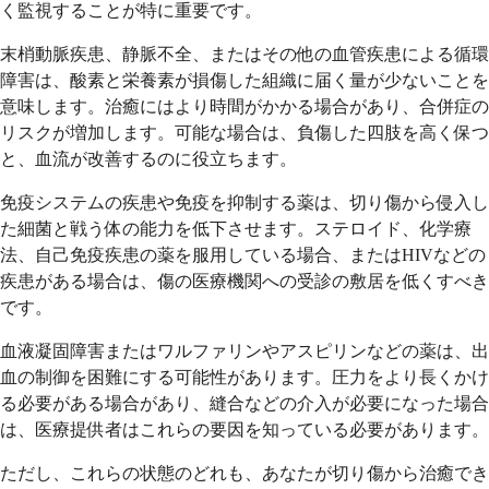
く監視することが特に重要です。
末梢動脈疾患、静脈不全、またはその他の血管疾患による循環
障害は、酸素と栄養素が損傷した組織に届く量が少ないことを
意味します。治癒にはより時間がかかる場合があり、合併症の
リスクが増加します。可能な場合は、負傷した四肢を高く保つ
と、血流が改善するのに役立ちます。
免疫システムの疾患や免疫を抑制する薬は、切り傷から侵入し
た細菌と戦う体の能力を低下させます。ステロイド、化学療
法、自己免疫疾患の薬を服用している場合、またはHIVなどの
疾患がある場合は、傷の医療機関への受診の敷居を低くすべき
です。
血液凝固障害またはワルファリンやアスピリンなどの薬は、出
血の制御を困難にする可能性があります。圧力をより長くかけ
る必要がある場合があり、縫合などの介入が必要になった場合
は、医療提供者はこれらの要因を知っている必要があります。
ただし、これらの状態のどれも、あなたが切り傷から治癒でき