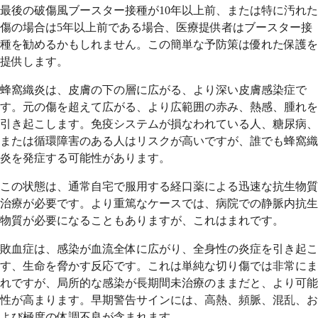
最後の破傷風ブースター接種が10年以上前、または特に汚れた
傷の場合は5年以上前である場合、医療提供者はブースター接
種を勧めるかもしれません。この簡単な予防策は優れた保護を
提供します。
蜂窩織炎は、皮膚の下の層に広がる、より深い皮膚感染症で
す。元の傷を超えて広がる、より広範囲の赤み、熱感、腫れを
引き起こします。免疫システムが損なわれている人、糖尿病、
または循環障害のある人はリスクが高いですが、誰でも蜂窩織
炎を発症する可能性があります。
この状態は、通常自宅で服用する経口薬による迅速な抗生物質
治療が必要です。より重篤なケースでは、病院での静脈内抗生
物質が必要になることもありますが、これはまれです。
敗血症は、感染が血流全体に広がり、全身性の炎症を引き起こ
す、生命を脅かす反応です。これは単純な切り傷では非常にま
れですが、局所的な感染が長期間未治療のままだと、より可能
性が高まります。早期警告サインには、高熱、頻脈、混乱、お
よび極度の体調不良が含まれます。