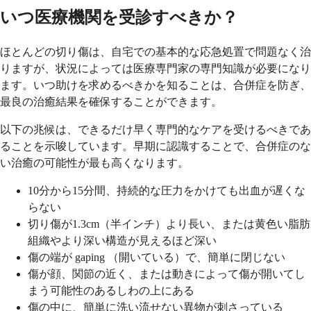
いつ医療機関を受診すべきか？
ほとんどの切り傷は、自宅での基本的な応急処置で問題なく治
りますが、状況によっては医療専門家の専門知識が必要になり
ます。いつ助けを求めるべきかを知ることは、合併症を防ぎ、
最良の治癒結果を確保することができます。
以下の兆候は、できるだけ早く専門的なケアを受けるべきであ
ることを示唆しています。早期に認識することで、合併症のな
い治癒の可能性が最も高くなります。
10分から15分間、持続的な圧力をかけても出血が遅くな
らない
切り傷が1.3cm（半インチ）より長い、または黄色い脂肪
組織やより深い構造が見えるほど深い
傷の端が gaping （開いている）で、簡単に閉じない
傷が顔、関節の近く、または動きによって傷が開いてし
まう可能性のあるしわの上にある
傷の中に、簡単に洗い流せない異物が刺さっている