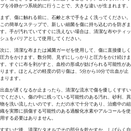
プを冷静かつ系統的に行うことで、大きな違いが生まれます。
まず、傷に触れる前に、石鹸と水で手をよく洗ってください。
この簡単なステップで、新しい細菌を傷に持ち込むのを防ぎま
す。手が汚れていてすぐに洗えない場合は、清潔な布やティッ
シュをバリアとして使用してください。
次に、清潔な布または滅菌ガーゼを使用して、傷に直接優しく
圧力をかけます。数分間、見ずにしっかりと圧力をかけ続けま
す。すぐに布を剥がすと、血栓の形成が妨げられる可能性があ
ります。ほとんどの軽度の切り傷は、5分から10分で出血が止
まります。
出血が遅くなるか止まったら、清潔な流水で傷を優しくすすい
でください。傷の中に残っている可能性のある汚れ、砂利、異
物を洗い流したいのです。ただの水で十分であり、治癒中の組
織を実際に損傷する可能性のある過酸化水素やアルコールを使
用する必要はありません。
すすいだ後、清潔なタオルでその部分を乾かすか、しばらく自