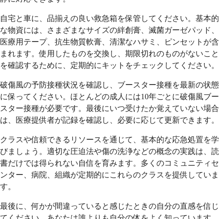
自宅と車に、品揃えの良い救急箱を保管してください。基本的
な物資には、さまざまなサイズの絆創膏、滅菌ガーゼパッド、
医療用テープ、抗生物質軟膏、清潔なハサミ、ピンセットが含
まれます。使用したものを交換し、期限切れのものがないこと
を確認するために、定期的にキットをチェックしてください。
破傷風の予防接種状況を確認し、ブースター接種を最新の状態
に保ってください。ほとんどの成人には10年ごとに破傷風ブー
スター接種が必要です。最後にいつ受けたか覚えていない場合
は、医療提供者が記録を確認し、必要に応じて更新できます。
クラスや信頼できるリソースを通じて、基本的な応急処置を学
びましょう。適切な圧迫法や傷の洗浄などの概念の実践は、読
書だけでは得られない自信を育みます。多くのコミュニティセ
ンター、病院、組織が定期的にこれらのクラスを提供していま
す。
最後に、何かが間違っていると感じたときの自分の直感を信じ
てください。あなたは誰よりも自分の体をよく知っています。