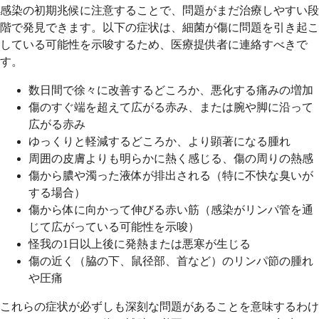
感染の初期兆候に注意することで、問題がまだ治療しやすい段
階で発見できます。以下の症状は、細菌が傷に問題を引き起こ
している可能性を示唆するため、医療提供者に連絡すべきで
す。
数日間で徐々に改善するどころか、悪化する痛みの増加
傷のすぐ端を超えて広がる赤み、または腕や脚に沿って
広がる赤み
ゆっくりと軽減するどころか、より顕著になる腫れ
周囲の皮膚よりも明らかに熱く感じる、傷の周りの熱感
傷から膿や濁った液体が排出される（特に不快な臭いが
する場合）
傷から体に向かって伸びる赤い筋（感染がリンパ管を通
じて広がっている可能性を示唆）
怪我の1日以上後に発熱または悪寒が生じる
傷の近く（脇の下、鼠径部、首など）のリンパ節の腫れ
や圧痛
これらの症状が必ずしも深刻な問題があることを意味するわけ