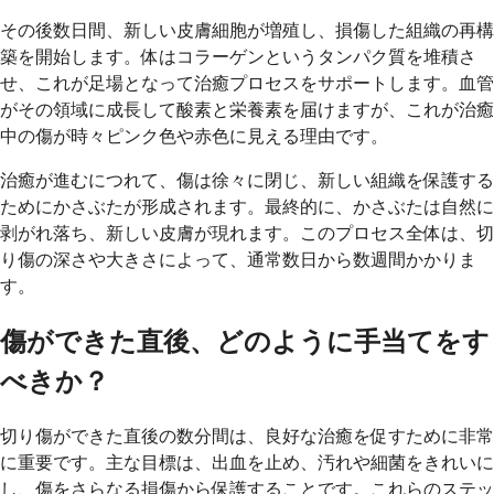
その後数日間、新しい皮膚細胞が増殖し、損傷した組織の再構
築を開始します。体はコラーゲンというタンパク質を堆積さ
せ、これが足場となって治癒プロセスをサポートします。血管
がその領域に成長して酸素と栄養素を届けますが、これが治癒
中の傷が時々ピンク色や赤色に見える理由です。
治癒が進むにつれて、傷は徐々に閉じ、新しい組織を保護する
ためにかさぶたが形成されます。最終的に、かさぶたは自然に
剥がれ落ち、新しい皮膚が現れます。このプロセス全体は、切
り傷の深さや大きさによって、通常数日から数週間かかりま
す。
傷ができた直後、どのように手当てをす
べきか？
切り傷ができた直後の数分間は、良好な治癒を促すために非常
に重要です。主な目標は、出血を止め、汚れや細菌をきれいに
し、傷をさらなる損傷から保護することです。これらのステッ