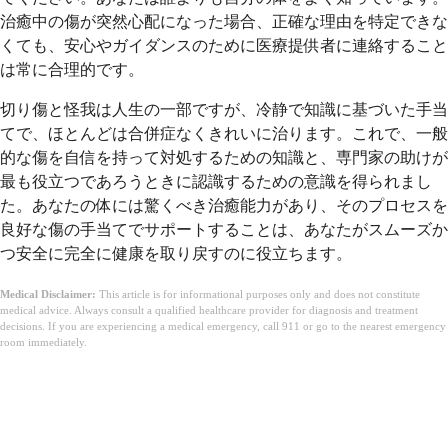
治癒中の傷が突然心配になった場合、正確な理由を特定できな
くても、安心やガイダンスのために医療提供者に連絡すること
は常に合理的です。
切り傷と怪我は人生の一部ですが、冷静で知識に基づいた手当
てで、ほとんどは合併症なくきれいに治ります。これで、一般
的な傷を自信を持って対処するための知識と、専門家の助けが
最も役立つであろうときに認識するための意識を得られまし
た。あなたの体には驚くべき治癒能力があり、そのプロセスを
良好な傷の手当てでサポートすることは、あなたがスムーズか
つ安全に完全に健康を取り戻すのに役立ちます。
Medical Disclaimer:
This article is for informational purposes only and does not constitute
medical advice. Always consult a qualified healthcare provider for diagnosis and treatment
decisions. If you are experiencing a medical emergency, call 911 or go to the nearest emergency
room immediately.