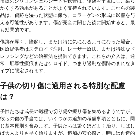
市販のシリコンジェルシートや軟膏は、傷跡を平坦にし、柔ら
かくする効果があることがよく支持されています。これらの製
品は、傷跡を湿った状態に保ち、コラーゲンの形成に影響を与
える可能性があります。傷が完全に閉じた後に開始すると、最
も効果的です。
傷跡が厚く、隆起し、または特に気になるようになった場合、
医療提供者はステロイド注射、レーザー療法、または特殊なド
レッシングなどの治療法を提供できます。これらの介入は、通
常、肥厚性瘢痕またはケロイド、つまり過剰な傷跡のまれなタ
イプに限定されます。
子供の切り傷に適用される特別な配慮
は？
子供たちは成長の過程で切り傷や擦り傷を集めるようですが、
彼らの傷の手当ては、いくつかの追加の考慮事項とともに、同
じ基本原則を含みます。子供たちは驚くほどよく治り、しばし
ば大人よりも早く治りますが、追加の安心感と、時には創造的