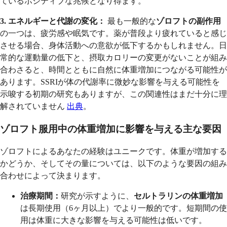
ているポジティブな兆候となり得ます。
3. エネルギーと代謝の変化：
最も一般的な
ゾロフトの副作用
の一つは、疲労感や眠気です。薬が普段より疲れていると感じ
させる場合、身体活動への意欲が低下するかもしれません。日
常的な運動量の低下と、摂取カロリーの変更がないことが組み
合わさると、時間とともに自然に体重増加につながる可能性が
あります。SSRIが体の代謝率に微妙な影響を与える可能性を
示唆する初期の研究もありますが、この関連性はまだ十分に理
解されていません
出典
。
ゾロフト服用中の体重増加に影響を与える主な要因
ゾロフトによるあなたの経験はユニークです。体重が増加する
かどうか、そしてその量については、以下のような要因の組み
合わせによって決まります。
治療期間：
研究が示すように、
セルトラリンの体重増加
は長期使用（6ヶ月以上）でより一般的です。短期間の使
用は体重に大きな影響を与える可能性は低いです。