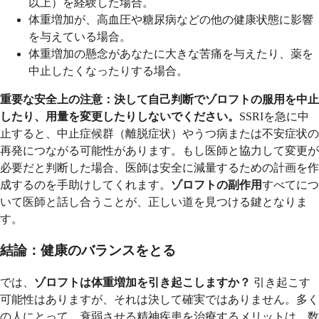
以上）を経験した場合。
体重増加が、高血圧や糖尿病などの他の健康状態に影響
を与えている場合。
体重増加の懸念があなたに大きな苦痛を与えたり、薬を
中止したくなったりする場合。
重要な安全上の注意：
決して自己判断でゾロフトの服用を中止
したり、用量を変更したりしないでください。
SSRIを急に中
止すると、中止症候群（離脱症状）やうつ病または不安症状の
再発につながる可能性があります。もし医師と協力して変更が
必要だと判断した場合、医師は安全に減量するための計画を作
成するのを手助けしてくれます。
ゾロフトの副作用
すべてにつ
いて医師と話し合うことが、正しい道を見つける鍵となりま
す。
結論：健康のバランスをとる
では、
ゾロフトは体重増加を引き起こしますか？
引き起こす
可能性はありますが、それは決して確実ではありません。多く
の人にとって、衰弱させる精神疾患を治療するメリットは、数