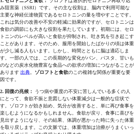
1. セロトニンと食欲：
ゾロフトは選択的セロトニン再取り込
み阻害薬（SSRI）です。その主な役割は、脳内で利用可能な
主要な神経伝達物質であるセロトニンの量を増やすことです。
これは気分の改善や不安の軽減に効果的ですが、セロトニンは
食欲の調節にも大きな役割を果たしています。初期には、セロ
トニンのレベルが高いと食欲が抑制され、吐き気を引き起こす
ことがあります。そのため、服用を開始したばかりの頃は体重
が少し減る人もいます。しかし、時間とともに脳は適応しま
す。一部の人では、この長期的な変化がパン、パスタ、甘いも
のなどの炭水化物豊富な食品への欲求の増加につながることが
あります
出典
。
ゾロフトと食欲
のこの複雑な関係が重要な要
因です。
2. 回復の兆候：
うつ病や重度の不安に苦しんでいる多くの人
にとって、食欲不振と意図しない体重減少は一般的な症状で
す。ゾロフトが効き始め、気分が改善すると、単に再び食事を
楽しむようになるかもしれません。食欲が戻り、食事に喜びを
見出すようになり、その結果、体調が悪かった時に失った体重
を取り戻します。この文脈では、体重増加は治療がうまくいっ