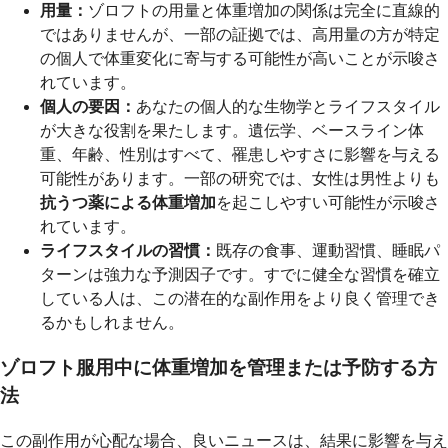
用量：
ゾロフトの用量と体重増加の関係は完全に直線的
ではありませんが、一部の証拠では、高用量の方が特定
の個人で体重変化に寄与する可能性が高いことが示唆さ
れています。
個人の要因：
あなたの個人的な生物学とライフスタイル
が大きな役割を果たします。遺伝学、ベースライン体
重、年齢、性別はすべて、罹患しやすさに影響を与える
可能性があります。一部の研究では、女性は男性よりも
抗うつ薬による体重増加
を起こしやすい可能性が示唆さ
れています。
ライフスタイルの習慣：
既存の食事、運動習慣、睡眠パ
ターンは強力な予測因子です。すでに健全な習慣を確立
している人は、この潜在的な副作用をより良く管理でき
るかもしれません。
ゾロフト服用中に体重増加を管理または予防する方
法
この副作用が心配な場合、良いニュースは、結果に影響を与え