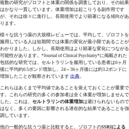
複数の研究がゾロフトと体重の関係を調査しており、その結果
はかなり一貫しています。体重増加は起こりうる副作用です
が、それは徐々に進行し、長期使用でより顕著になる傾向があ
ります。
様々な抗うつ薬の大規模レビューでは、平均して、ゾロフトを
服用している人は短期間では体重の変化が最小限であることが
わかりました。しかし、長期使用はより顕著な変化につながる
可能性があります。*Journal of Clinical Psychiatry*に掲載された
包括的な研究では、セルトラリンを服用している患者は6ヶ月
後に平均約0.5ポンド増加し、24～36ヶ月後には約3.2ポンドに
増加したことが観察されています
出典
。
これらはあくまで平均値であることを覚えておくことが重要で
す。これらの研究の多くの参加者は全く体重が増加しませんで
した。これは、
セルトラリンの体重増加
は避けられないもので
はなく、多くの要因に影響される潜在的な結果であることを強
調しています。
他の一般的な抗うつ薬と比較すると、ゾロフトの
SSRIによる