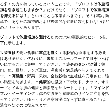
る多くの力を持っているということです。「
ゾロフトは体重増
加を引き起こしますか？
」だけでなく、「
ゾロフトで体重増加
を抑えるには？
」ということも考慮すべきです。その戦略は簡
単で、あなたの精神的および肉体的な健康に数え切れないほど
のメリットがあります。
ゾロフトで体重増加を避ける
ための5つの実践的なヒントを以
下に示します。
1. 栄養価の高い食事に重点を置く：
制限的な食事をする必要
はありません。代わりに、未加工のホールフードで皿をいっぱ
いにすることに集中してください。 *
赤身のタンパク質：
鶏
肉、魚、豆類、レンズ豆は、満腹感と満足感を与えてくれま
す。 *
高繊維：
野菜、果物、全粒穀物は血糖値を安定させ、強
い渇望を防ぎます。 *
健康的な脂肪：
アボカド、ナッツ、オリ
ーブオイルは脳の健康と満腹感をサポートします。 *
マインド
フル・イーティング：
体の空腹感と満腹感のサインに注意を払
ってください。ゆっくりと注意散漫にならずに食べることは、
過食を防ぐのに役立ちます。