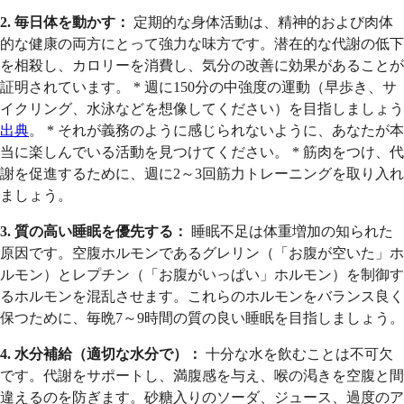
2. 毎日体を動かす：
定期的な身体活動は、精神的および肉体
的な健康の両方にとって強力な味方です。潜在的な代謝の低下
を相殺し、カロリーを消費し、気分の改善に効果があることが
証明されています。 * 週に150分の中強度の運動（早歩き、サ
イクリング、水泳などを想像してください）を目指しましょう
出典
。 * それが義務のように感じられないように、あなたが本
当に楽しんでいる活動を見つけてください。 * 筋肉をつけ、代
謝を促進するために、週に2～3回筋力トレーニングを取り入れ
ましょう。
3. 質の高い睡眠を優先する：
睡眠不足は体重増加の知られた
原因です。空腹ホルモンであるグレリン（「お腹が空いた」ホ
ルモン）とレプチン（「お腹がいっぱい」ホルモン）を制御す
るホルモンを混乱させます。これらのホルモンをバランス良く
保つために、毎晩7～9時間の質の良い睡眠を目指しましょう。
4. 水分補給（適切な水分で）：
十分な水を飲むことは不可欠
です。代謝をサポートし、満腹感を与え、喉の渇きを空腹と間
違えるのを防ぎます。砂糖入りのソーダ、ジュース、過度のア