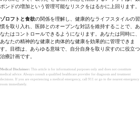
ポンドの増加という管理可能なリスクをはるかに上回ります。
ゾロフトと食欲
の関係を理解し、健康的なライフスタイルの習
慣を取り入れ、医師とのオープンな対話を維持することで、あ
なたはコントロールできるようになります。あなたは同時に、
あなたの精神的な健康と肉体的な健康を効果的に管理できま
す。目標は、あらゆる意味で、自分自身を取り戻すのに役立つ
治療計画です。
Medical Disclaimer:
This article is for informational purposes only and does not constitute
medical advice. Always consult a qualified healthcare provider for diagnosis and treatment
decisions. If you are experiencing a medical emergency, call 911 or go to the nearest emergency
room immediately.