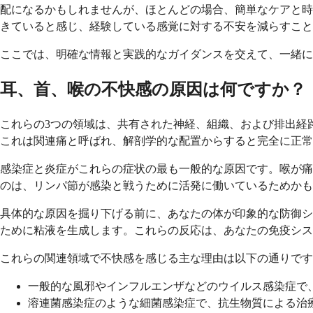
配になるかもしれませんが、ほとんどの場合、簡単なケアと時
きていると感じ、経験している感覚に対する不安を減らすこと
ここでは、明確な情報と実践的なガイダンスを交えて、一緒に
耳、首、喉の不快感の原因は何ですか？
これらの3つの領域は、共有された神経、組織、および排出経
これは関連痛と呼ばれ、解剖学的な配置からすると完全に正常
感染症と炎症がこれらの症状の最も一般的な原因です。喉が痛
のは、リンパ節が感染と戦うために活発に働いているためかも
具体的な原因を掘り下げる前に、あなたの体が印象的な防御シ
ために粘液を生成します。これらの反応は、あなたの免疫シス
これらの関連領域で不快感を感じる主な理由は以下の通りで
一般的な風邪やインフルエンザなどのウイルス感染症で
溶連菌感染症のような細菌感染症で、抗生物質による治