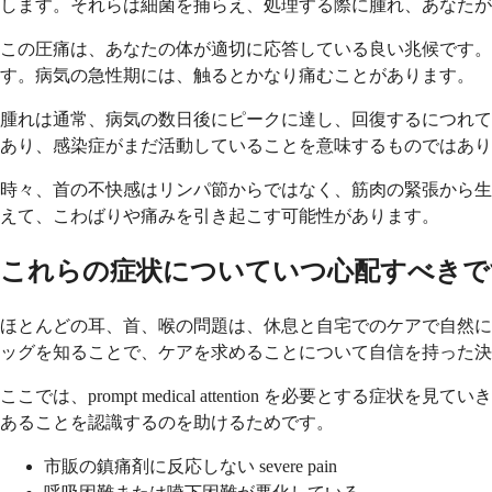
します。それらは細菌を捕らえ、処理する際に腫れ、あなたが
この圧痛は、あなたの体が適切に応答している良い兆候です
す。病気の急性期には、触るとかなり痛むことがあります。
腫れは通常、病気の数日後にピークに達し、回復するにつれて
あり、感染症がまだ活動していることを意味するものではあり
時々、首の不快感はリンパ節からではなく、筋肉の緊張から生
えて、こわばりや痛みを引き起こす可能性があります。
これらの症状についていつ心配すべきで
ほとんどの耳、首、喉の問題は、休息と自宅でのケアで自然に
ッグを知ることで、ケアを求めることについて自信を持った決
ここでは、prompt medical attention を必要とする症
あることを認識するのを助けるためです。
市販の鎮痛剤に反応しない severe pain