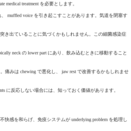
al treatment を必要とします。
めのよだれ、 muffled voice を引き起こすことがあります。気道を閉塞す
に突き出ていることに気づくかもしれません。この細菌感染症
neck の lower part にあり、飲み込むときに移動すること
chewing で悪化し、 jaw rest で改善するかもしれませ
 usual treatments に反応しない場合には、知っておく価値があります。
、免疫システムが underlying problem を処理し