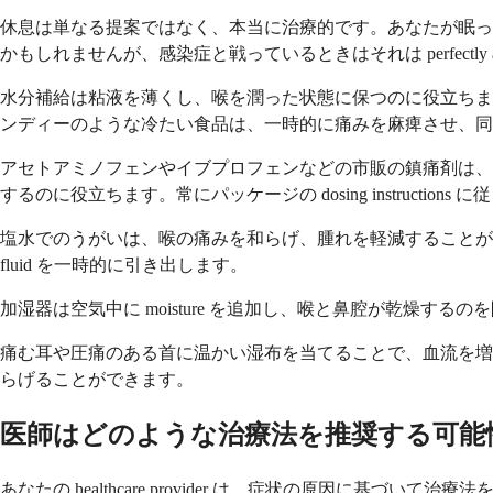
休息は単なる提案ではなく、本当に治療的です。あなたが眠っている
かもしれませんが、感染症と戦っているときはそれは perfectly appr
水分補給は粘液を薄くし、喉を潤った状態に保つのに役立ちます。ハー
ンディーのような冷たい食品は、一時的に痛みを麻痺させ、同
アセトアミノフェンやイブプロフェンなどの市販の鎮痛剤は、不快感を
するのに役立ちます。常にパッケージの dosing instructions
塩水でのうがいは、喉の痛みを和らげ、腫れを軽減することがで
fluid を一時的に引き出します。
加湿器は空気中に moisture を追加し、喉と鼻腔が乾燥するのを防
痛む耳や圧痛のある首に温かい湿布を当てることで、血流を増やし、快適さ
らげることができます。
医師はどのような治療法を推奨する可能
あなたの healthcare provider は、症状の原因