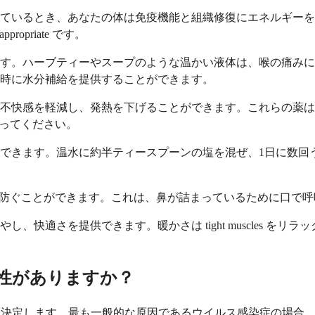
とき、あなたの体は免疫機能と組織修復にエネルギーを direct
opriate です。
ブティーやスープのような温かい液体は、喉の痛みに especia
時に水分補給を提供することができます。
軽減し、発熱を下げることができます。これらの薬は感染症を cur
 に従ってください。
きます。温水に約半ティースプーンの塩を混ぜ、1日に数回うがい
ぐことができます。これは、鼻が詰まっているために口で呼吸している夜間 
を提供できます。暖かさは tight muscles をリラックスさせ
性がありますか？
に基づいて治療法を決定します。最も一般的な原因であるウイルス感染