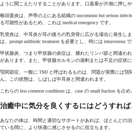
ように聞こえたりすることがあります。口蓋垂が片側に押しやられているこ
喉頭蓋炎は、声帯の上にある組織の uncommon but serious inf
る可能性があるため、これは medical emergency です。
乳突炎は、中耳炎が耳の後ろの乳突骨に広がる場合に発生し
は、prompt antibiotic treatment を必要とし、時には intraven
甲状腺炎、つまり甲状腺の炎症は、腫れたリンパ節と間違われる可能性のある
があります。また、甲状腺ホルモンの過剰または不足の症状に
顎関節症、一般に TMJ と呼ばれるものは、問題が実際には顎関節にあ
ん。この状態は、しばしば中耳炎と間違われます。
これらの less common conditions は、case の small fr
治癒中に気分を良くするにはどうすれば
あなたの体は、時間と適切なサポートがあれば、ほとんどの治癒作業
ている間に、より快適に感じさせるのに役立ちます。