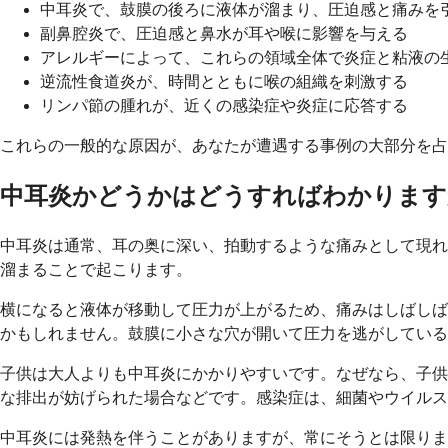
中耳炎で、鼓膜の後ろに液体が溜まり、圧迫感と痛みを
副鼻腔炎で、圧迫感と鼻水が耳や喉に影響を与える
アレルギーによって、これらの領域全体で炎症と粘液の
逆流性食道炎が、時間とともに喉の組織を刺激する
リンパ節の腫れが、近くの感染症や炎症に応答する
これらの一般的な原因が、あなたが遭遇する事例の大部分を占
中耳炎かどうかはどうすればわかります
中耳炎は通常、耳の奥に深い、拍動するような痛みとして現れま
溜まることで起こります。
横になると液体が移動して圧力が上がるため、痛みはしばしば
かもしれません。鼓膜に小さな穴が開いて圧力を逃がしている
子供は大人よりも中耳炎にかかりやすいです。なぜなら、子供の耳
な排出が妨げられた場合などです。感染症は、細菌やウイルス
中耳炎には発熱を伴うことがありますが、常にそうとは限りま