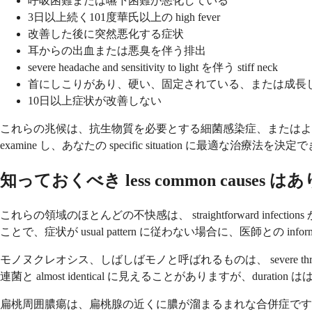
呼吸困難または嚥下困難が悪化している
3日以上続く101度華氏以上の high fever
改善した後に突然悪化する症状
耳からの出血または悪臭を伴う排出
severe headache and sensitivity to light を伴う stiff neck
首にしこりがあり、硬い、固定されている、または成長
10日以上症状が改善しない
これらの兆候は、抗生物質を必要とする細菌感染症、またはより close mo
examine し、あなたの specific situation に最適な治療法を決
知っておくべき less common causes 
これらの領域のほとんどの不快感は、 straightforward infec
ことで、症状が usual pattern に従わない場合に、医師との inform
モノヌクレオシス、しばしばモノと呼ばれるものは、 severe throat
連菌と almost identical に見えることがありますが、duration は
扁桃周囲膿瘍は、扁桃腺の近くに膿が溜まるまれな合併症です。これは inten