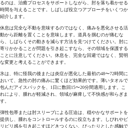
るのは、治癒プロセスをサポートしながら、肘を落ち着かせる
時間を与えることです。しばしば役立つアプローチをいくつか
紹介します。
休息は完全な不動を意味するのではなく、痛みを悪化させる活
動から距離を置くことを意味します。道具を掴むのが痛むな
ら、しばらくその動きを減らす方法を見つけてください。肘に
寄りかかることが問題を引き起こすなら、その領域を保護する
ことに注意してください。休息を、完全な回避ではなく、賢明
な変更と考えることができます。
氷は、特に怪我の後または炎症が悪化した最初の48〜72時間に
おいて、急性の肘の痛みに驚くほど効果的です。薄いタオルで
包んだアイスパックを、1日に数回15〜20分間適用します。こ
れにより、腫れが軽減され、領域が麻痺して不快感が和らぎま
す。
弾性包帯または肘スリーブによる圧迫は、穏やかなサポートを
提供し、腫れをコントロールするのに役立ちます。しびれやピ
リピリ感を引き起こすほどきつくない、ぴったりとした感触で