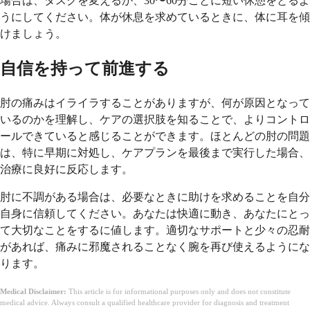
場合は、タスクを変えるか、30〜60分ごとに短い休憩をとるよ
うにしてください。体が休息を求めているときに、体に耳を傾
けましょう。
自信を持って前進する
肘の痛みはイライラすることがありますが、何が原因となって
いるのかを理解し、ケアの選択肢を知ることで、よりコントロ
ールできていると感じることができます。ほとんどの肘の問題
は、特に早期に対処し、ケアプランを最後まで実行した場合、
治療に良好に反応します。
肘に不調がある場合は、必要なときに助けを求めることを自分
自身に信頼してください。あなたは快適に動き、あなたにとっ
て大切なことをするに値します。適切なサポートと少々の忍耐
があれば、痛みに邪魔されることなく腕を再び使えるようにな
ります。
Medical Disclaimer:
This article is for informational purposes only and does not constitute
medical advice. Always consult a qualified healthcare provider for diagnosis and treatment