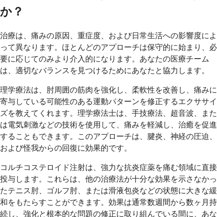
か？
治療は、痛みの原因、重症度、および日常生活への影響度によ
って異なります。ほとんどのアプローチは保守的に始まり、必
要に応じてのみより介入的になります。あなたの医療チーム
は、適切なバランスを見つけるためにあなたと協力します。
理学療法は、肘周囲の筋肉を強化し、柔軟性を改善し、痛みに
寄与している可能性のある運動パターンを修正するエクササイ
ズを教えてくれます。理学療法士は、手技療法、超音波、また
は電気刺激などの技術を使用して、痛みを軽減し、治癒を促進
することもできます。このアプローチは、腱炎、神経の圧迫、
および怪我からの回復に効果的です。
コルチコステロイド注射は、強力な抗炎症薬を痛む領域に直接
投与します。これらは、他の治療法が十分な効果を示さなかっ
たテニス肘、ゴルフ肘、または滑液包炎などの状態に大きな緩
和をもたらすことができます。効果は通常数週間から数ヶ月持
続し、強化と根本的な問題の修正に取り組んでいる間に、あな