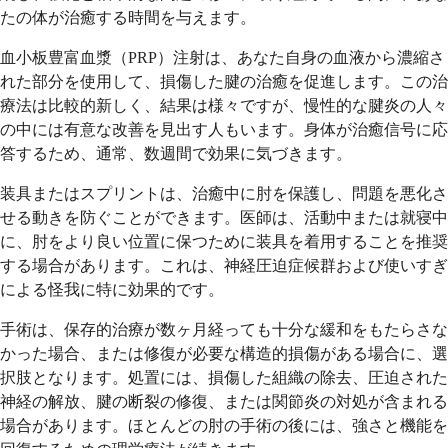
たの体が治癒する時間を与えます。
血小板豊富血漿（PRP）注射は、あなた自身の血液から濃縮さ
れた部分を使用して、損傷した腱の治癒を促進します。この治
療法は比較的新しく、結果は様々ですが、慢性的な腱炎の人々
の中には有意な改善を見出す人もいます。身体が治癒信号に応
答するため、通常、数週間で効果に気づきます。
装具またはスプリントは、治癒中に肘を保護し、問題を悪化さ
せる動きを防ぐことができます。医師は、活動中または就寝中
に、肘をより良い位置に保つために装具を着用することを推奨
する場合があります。これは、神経圧迫症候群および使いすぎ
による怪我に特に効果的です。
手術は、保存的治療が数ヶ月経っても十分な緩和をもたらさな
かった場合、または修復が必要な構造的損傷がある場合に、選
択肢となります。処置には、損傷した組織の除去、圧迫された
神経の解放、腱の断裂の修復、または関節炎の対処が含まれる
場合があります。ほとんどの肘の手術の後には、強さと機能を