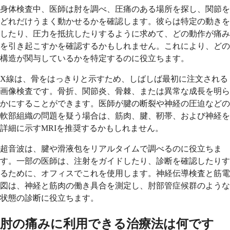
身体検査中、医師は肘を調べ、圧痛のある場所を探し、関節を
どれだけうまく動かせるかを確認します。彼らは特定の動きを
したり、圧力を抵抗したりするように求めて、どの動作が痛み
を引き起こすかを確認するかもしれません。これにより、どの
構造が関与しているかを特定するのに役立ちます。
X線は、骨をはっきりと示すため、しばしば最初に注文される
画像検査です。骨折、関節炎、骨棘、または異常な成長を明ら
かにすることができます。医師が腱の断裂や神経の圧迫などの
軟部組織の問題を疑う場合は、筋肉、腱、靭帯、および神経を
詳細に示すMRIを推奨するかもしれません。
超音波は、腱や滑液包をリアルタイムで調べるのに役立ちま
す。一部の医師は、注射をガイドしたり、診断を確認したりす
るために、オフィスでこれを使用します。神経伝導検査と筋電
図は、神経と筋肉の働き具合を測定し、肘部管症候群のような
状態の診断に役立ちます。
肘の痛みに利用できる治療法は何です