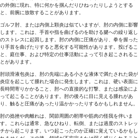
の外側に現れ、特に何かを掴んだりひねったりしようとする
と、前腕に放散することがあります。
ゴルフ肘、または内側上顆炎は似ていますが、肘の内側に影響
します。これは、手首や指を曲げるのを助ける腱への繰り返し
のストレスに起因します。肘の内側に圧痛があり、拳を握った
り手首を曲げたりすると悪化する可能性があります。投げるこ
と、庭仕事、および特定の仕事活動によって引き起こされるこ
とがあります。
肘頭滑液包炎は、肘の先端にある小さな液体で満たされた袋が
炎症を起こして腫れた場合に発生します。これは、硬い表面に
長時間寄りかかること、肘への直接的な打撃、または感染によ
って起こることがあります。肘の後ろに目に見える腫れがあ
り、触ると圧痛があったり温かかったりするかもしれません。
肘の捻挫や肉離れは、関節周囲の靭帯や筋肉の怪我を伴いま
す。これらは通常、急なひねり、転倒、または過度のストレッ
チから起こります。いつ起こったのか正確に覚えているかもし