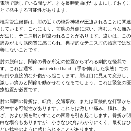
電話で話している間など、肘を長時間曲げたままにしておくこ
とで発生する可能性があります。
橈骨管症候群は、肘の近くの橈骨神経が圧迫されることに関連
しています。これにより、前腕の外側に深い、痛むような痛み
が生じ、テニス肘と間違われることがあります。違いは、この
痛みがより筋肉質に感じられ、典型的なテニス肘の治療では改
善しないことです。
肘の脱臼は、関節の骨が所定の位置からずれる劇的な怪我で
す。これは通常、 outstretched hand （手を伸ばした状態）での
転倒や直接的な外傷から起こります。肘は目に見えて変形し、
激しい痛みと関節を動かせなくなるでしょう。これは緊急の医
療処置が必要です。
肘の周囲の骨折は、転倒、交通事故、または直接的な打撃から
発生する可能性があります。これらは激しい痛み、腫れ、あ
ざ、および腕を動かすことの困難を引き起こします。骨折が明
白な場合もありますが、小さなひびはわかりにくく、最初はひ
どい捻挫のように感じられることがあります。