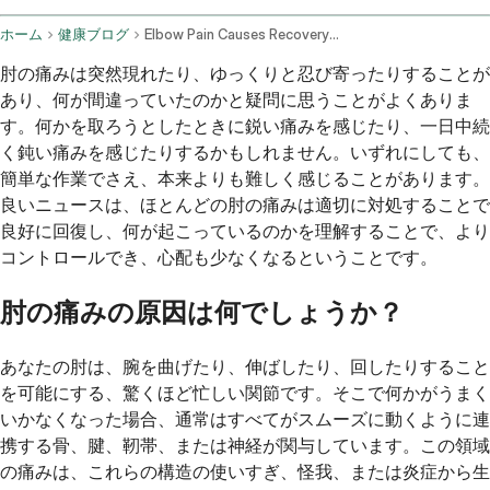
ホーム
健康ブログ
Elbow Pain Causes Recovery And When To Seek Help
肘の痛みは突然現れたり、ゆっくりと忍び寄ったりすることが
あり、何が間違っていたのかと疑問に思うことがよくありま
す。何かを取ろうとしたときに鋭い痛みを感じたり、一日中続
く鈍い痛みを感じたりするかもしれません。いずれにしても、
簡単な作業でさえ、本来よりも難しく感じることがあります。
良いニュースは、ほとんどの肘の痛みは適切に対処することで
良好に回復し、何が起こっているのかを理解することで、より
コントロールでき、心配も少なくなるということです。
肘の痛みの原因は何でしょうか？
あなたの肘は、腕を曲げたり、伸ばしたり、回したりすること
を可能にする、驚くほど忙しい関節です。そこで何かがうまく
いかなくなった場合、通常はすべてがスムーズに動くように連
携する骨、腱、靭帯、または神経が関与しています。この領域
の痛みは、これらの構造の使いすぎ、怪我、または炎症から生