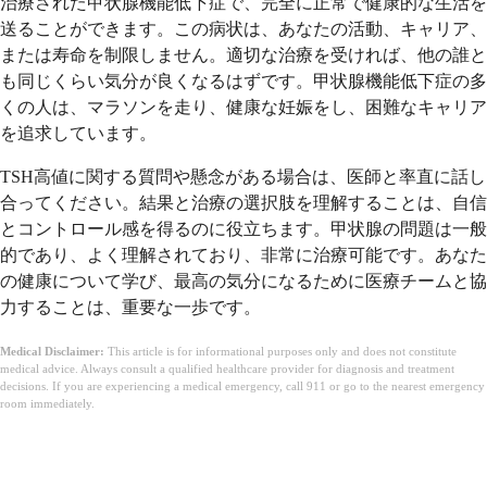
治療された甲状腺機能低下症で、完全に正常で健康的な生活を
送ることができます。この病状は、あなたの活動、キャリア、
または寿命を制限しません。適切な治療を受ければ、他の誰と
も同じくらい気分が良くなるはずです。甲状腺機能低下症の多
くの人は、マラソンを走り、健康な妊娠をし、困難なキャリア
を追求しています。
TSH高値に関する質問や懸念がある場合は、医師と率直に話し
合ってください。結果と治療の選択肢を理解することは、自信
とコントロール感を得るのに役立ちます。甲状腺の問題は一般
的であり、よく理解されており、非常に治療可能です。あなた
の健康について学び、最高の気分になるために医療チームと協
力することは、重要な一歩です。
Medical Disclaimer:
This article is for informational purposes only and does not constitute
medical advice. Always consult a qualified healthcare provider for diagnosis and treatment
decisions. If you are experiencing a medical emergency, call 911 or go to the nearest emergency
room immediately.