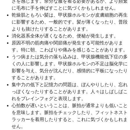
さを感じます。余分な服を着る必要があるか、より頻繁
に毛布に手を伸ばすことに気づくかもしれません。
乾燥肌ともろい髪は、甲状腺ホルモンが皮膚細胞の再生
に影響するため、一般的です。髪が薄くなったり、普段
よりも抜けたりすることがあります。
消化器系全体が遅くなるため、便秘が発生します。
原因不明の筋肉痛や関節痛が発生する可能性がありま
す。特に朝、こわばりや痛みを感​​じることがあります。
うつ病または気分の落ち込みは、甲状腺機能低下症の多
くの人に影響します。甲状腺ホルモンの不足は脳化学に
影響を与え、気分が沈んだり、感情的に平板になったり
することがあります。
集中力の低下と記憶力の問題は、ぼんやりしたり、忘れ
っぽくなったりすることがあります。人々はしばしばこ
れをブレインフォグと表現します。
心拍数が遅いということは、脈拍が通常よりも低いこと
を意味します。脈拍をチェックしたり、フィットネスト
ラッカーを着用したりすると、これに気づくかもしれま
せん。