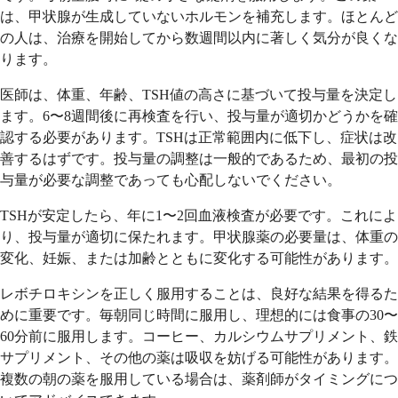
は、甲状腺が生成していないホルモンを補充します。ほとんど
の人は、治療を開始してから数週間以内に著しく気分が良くな
ります。
医師は、体重、年齢、TSH値の高さに基づいて投与量を決定し
ます。6〜8週間後に再検査を行い、投与量が適切かどうかを確
認する必要があります。TSHは正常範囲内に低下し、症状は改
善するはずです。投与量の調整は一般的であるため、最初の投
与量が必要な調整であっても心配しないでください。
TSHが安定したら、年に1〜2回血液検査が必要です。これによ
り、投与量が適切に保たれます。甲状腺薬の必要量は、体重の
変化、妊娠、または加齢とともに変化する可能性があります。
レボチロキシンを正しく服用することは、良好な結果を得るた
めに重要です。毎朝同じ時間に服用し、理想的には食事の30〜
60分前に服用します。コーヒー、カルシウムサプリメント、鉄
サプリメント、その他の薬は吸収を妨げる可能性があります。
複数の朝の薬を服用している場合は、薬剤師がタイミングにつ