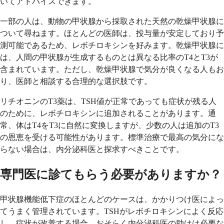
いてアドバイスできます。
一部の人は、動物の甲状腺から採取された天然の乾燥甲状腺に
ついて尋ねます。ほとんどの医師は、投与量が安定しており予
測可能であるため、レボチロキシンを好みます。乾燥甲状腺に
は、人間の甲状腺が生成するものとは異なる比率のT4とT3が
含まれています。ただし、乾燥甲状腺で気分が良くなる人もお
り、医師と相談する合理的な選択肢です。
リチオニンのT3薬は、TSH値が正常であっても症状が残る人
のために、レボチロキシンに追加されることがあります。通
常、体はT4をT3に自然に変換しますが、少数の人は追加のT3
の恩恵を受ける可能性があります。標準治療で最高の気分にな
らない場合は、内分泌科医と探求すべきことです。
専門医に診てもらう必要がありますか？
甲状腺機能低下症のほとんどのケースは、かかりつけ医によっ
てうまく管理されています。TSHがレボチロキシンによく反応
し、症状が改善する場合、おそらく内分泌科医の助けは必要な