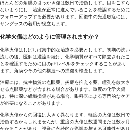
ほとんどの角膜の引っかき傷は数日で治癒します。目をこすら
ないようにし、治癒が正常に進んでいることを確認するために
フォローアップする必要があります。回復中の光過敏症には、
サングラスの着用が役立ちます。
化学火傷はどのように管理されますか？
化学火傷はしばしば集中的な治療を必要とします。初期の洗い
流しの後、医師は灌流を続け、化学物質がすべて除去されたこ
とを確認するために目のpHレベルをチェックすることがあり
ます。角膜やその他の構造への損傷を検査します。
治療には、抗生物質の点眼薬、炎症を抑える薬、瞳孔を散大さ
せる点眼薬などが含まれる場合があります。重度の化学火傷
は、特に深い組織損傷がある場合、眼科医による専門的なケア
が必要になることがあります。
化学火傷からの回復は大きく異なります。軽度の火傷は数日で
治癒するかもしれませんが、重度の火傷は数週間または数ヶ月
かかることがあり、視覚に永続的な影響を与える可能性があり