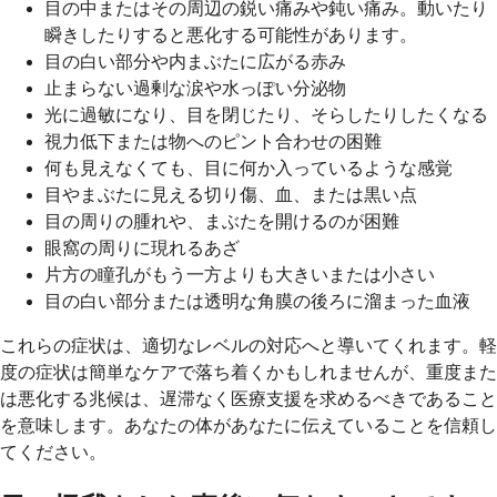
目の中またはその周辺の鋭い痛みや鈍い痛み。動いたり
瞬きしたりすると悪化する可能性があります。
目の白い部分や内まぶたに広がる赤み
止まらない過剰な涙や水っぽい分泌物
光に過敏になり、目を閉じたり、そらしたりしたくなる
視力低下または物へのピント合わせの困難
何も見えなくても、目に何か入っているような感覚
目やまぶたに見える切り傷、血、または黒い点
目の周りの腫れや、まぶたを開けるのが困難
眼窩の周りに現れるあざ
片方の瞳孔がもう一方よりも大きいまたは小さい
目の白い部分または透明な角膜の後ろに溜まった血液
これらの症状は、適切なレベルの対応へと導いてくれます。軽
度の症状は簡単なケアで落ち着くかもしれませんが、重度また
は悪化する兆候は、遅滞なく医療支援を求めるべきであること
を意味します。あなたの体があなたに伝えていることを信頼し
てください。