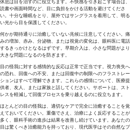
休息は目を治すのに役立ちます。不快感を引き起こす場合は、
読書や画面時間など、目に負担をかける活動を避けてくださ
い。十分な睡眠をとり、屋外ではサングラスを着用して、明る
い光から目を保護してください。
何かが期待通りに治癒していない兆候に注意してください。痛
みの増加、赤み、分泌物、または視覚の変化は、眼科医に電話
するきっかけとなるはずです。早期介入は、小さな問題がより
大きな問題になるのを防ぎます。
目の怪我に対する感情的な反応は正常で正当です。視力喪失へ
の恐れ、回復への不安、または回復中の制限へのフラストレー
ションはすべて理解できます。これらの感情について、医療提
供者、友人、または家族と話してください。サポートは、スト
レスを軽減して回復プロセスを乗り越えるのに役立ちます。
ほとんどの目の怪我は、適切なケアで完全に治癒することを覚
えておいてください。重傷でさえ、治療によく反応することが
多く、眼科手術の進歩は結果を改善し続けています。あなたの
目は驚くべき治癒能力を持っており、現代医学はその自然なプ