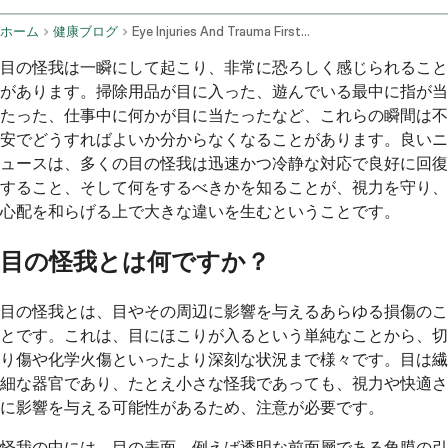
ホーム
健康ブログ
Eye Injuries And Trauma First Aid And Treatment
目の怪我は一瞬にして起こり、非常に恐ろしく感じられること
があります。掃除用品が目に入った、遊んでいる最中に指が当
たった、仕事中に何かが目に当たったなど、これらの瞬間は不
安でどうすればよいか分からなくなることがあります。良いニ
ュースは、多くの目の怪我は迅速かつ冷静な対応で良好に回復
すること、そして何をするべきかを知ることが、視力を守り、
心配を和らげる上で大きな違いを生むということです。
目の怪我とは何ですか？
目の怪我とは、目やその周辺に影響を与えるあらゆる損傷のこ
とです。これは、目にほこりが入るという単純なことから、切
り傷や化学火傷といったより深刻な状況まで様々です。目は繊
細な器官であり、たとえ小さな怪我であっても、視力や快適さ
に影響を与える可能性があるため、注意が必要です。
怪我の中には、目の表面、例えば透明な前面層である角膜の引