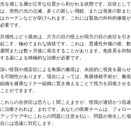
光を感じる層が正常な位置から剥がれる状態です。症状として
は、突然の光の点滅、多くの新しい飛蚊、または視覚の影また
はカーテンなどが挙げられます。これには緊急の外科的修復が
必要です。
共感性ぶどう膜炎は、片方の目の怪上が両方の目の炎症を引き
起こす、極めてまれな病状です。これは、貫通性外傷の後、数
週間または数ヶ月後に発生することがあります。免疫系を抑制
する薬による積極的な治療が必要です。
深い怪我や感染症による角膜の瘢痕は、永続的に視覚を曇らせ
る可能性があります。場合によっては、角膜移植手術が、瘢痕
組織を健康なドナー組織に置き換えることで視力を回復させる
ことができます。
これらの合併症は恐ろしく聞こえますが、怪我が適切かつ迅速
に治療されれば、まれです。あなたの医療チームは、フォロー
アップケア中にこれらの問題に注意を払い、問題が発生した場
合には迅速に対応します。