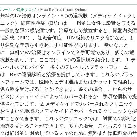
ホーム
健康ブログ
Free Bv Treatment Online
無料のBV治療オンライン：5つの選択肢（メディケイド＋クリ
ニック） 細菌性膣症（BV）は、一般的に女性に影響を与える
一般的な膣の感染症です。治療なしで放置すると、骨盤内炎症
性疾患（PID）、妊娠合併症、HIV感染のリスク増加など、よ
り深刻な問題を引き起こす可能性があります。 幸いなこと
に、無料のBV治療はオンラインで入手可能であり、多くの選
択肢があります。ここでは、5つの選択肢を紹介します。 1. テ
レヘルスプロバイダー 多くのテレヘルスプラットフォーム
は、BVの遠隔診断と治療を提供しています。これらのプラッ
トフォームでは、医師とビデオ通話またはチャットで相談し、
処方箋を受け取ることができます。多くの場合、これらのサー
ビスはメディケイドによってカバーされるか、手頃な価格で提
供されています。 2. メディケイドでカバーされるクリニック
お住まいの地域のメディケイドでカバーされるクリニックを探
すことができます。これらのクリニックでは、対面での診断と
治療を受けることができます。多くの場合、これらのクリニッ
クは経済的に困窮している人々のために無料または低料金のサ