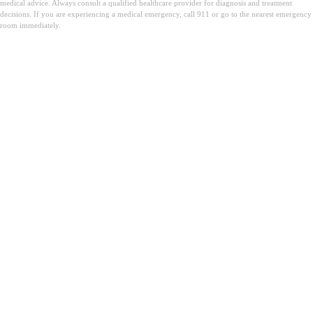
medical advice. Always consult a qualified healthcare provider for diagnosis and treatment
decisions. If you are experiencing a medical emergency, call 911 or go to the nearest emergency
room immediately.