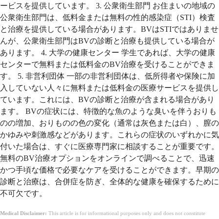
ービスを提供しています。 3. 公衆衛生部門 お住まいの地域の
公衆衛生部門は、低料金または無料の性的感染症（STI）検査
と治療を提供している場合があります。BVはSTIではありませ
んが、公衆衛生部門はBVの診断と治療も提供している場合が
あります。 4. 大学の健康センター 学生であれば、大学の健康
センターで無料または低料金のBV治療を受けることができま
す。 5. 非営利団体 一部の非営利団体は、低所得者や保険に加
入していない人々に無料または低料金の医療サービスを提供し
ています。これには、BVの診断と治療が含まれる場合があり
ます。 BVの症状には、特徴的な魚のような臭いを伴うおりも
のの増加、おりものの色の変化（通常は灰色または白）、膣の
かゆみや刺激感などがあります。これらの症状のいずれかに気
付いた場合は、すぐに医療専門家に相談することが重要です。
無料のBV治療オプションをオンラインで調べることで、迅速
かつ手頃な価格で必要なケアを受けることができます。早期の
診断と治療は、合併症を防ぎ、全体的な健康を確保するために
不可欠です。
Medical Disclaimer:
This article is for informational purposes only and does not constitute