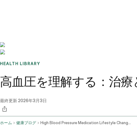
Benchmarks
Stories
FAQ
Sign up / Log in
HEALTH LIBRARY
高血圧を理解する：治療
最終更新
2026年3月3日
ホーム
健康ブログ
High Blood Pressure Medication Lifestyle Changes And Side Effects