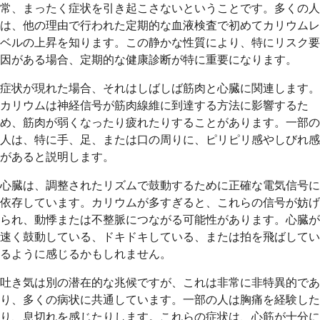
常、まったく症状を引き起こさないということです。多くの人
は、他の理由で行われた定期的な血液検査で初めてカリウムレ
ベルの上昇を知ります。この静かな性質により、特にリスク要
因がある場合、定期的な健康診断が特に重要になります。
症状が現れた場合、それはしばしば筋肉と心臓に関連します。
カリウムは神経信号が筋肉線維に到達する方法に影響するた
め、筋肉が弱くなったり疲れたりすることがあります。一部の
人は、特に手、足、または口の周りに、ピリピリ感やしびれ感
があると説明します。
心臓は、調整されたリズムで鼓動するために正確な電気信号に
依存しています。カリウムが多すぎると、これらの信号が妨げ
られ、動悸または不整脈につながる可能性があります。心臓が
速く鼓動している、ドキドキしている、または拍を飛ばしてい
るように感じるかもしれません。
吐き気は別の潜在的な兆候ですが、これは非常に非特異的であ
り、多くの病状に共通しています。一部の人は胸痛を経験した
り、息切れを感じたりします。これらの症状は、心筋が十分に