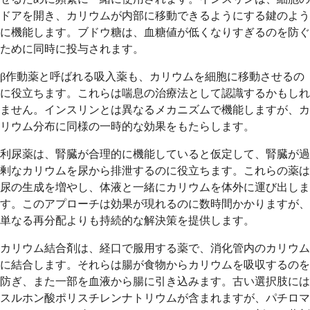
ドアを開き、カリウムが内部に移動できるようにする鍵のよう
に機能します。ブドウ糖は、血糖値が低くなりすぎるのを防ぐ
ために同時に投与されます。
β作動薬と呼ばれる吸入薬も、カリウムを細胞に移動させるの
に役立ちます。これらは喘息の治療法として認識するかもしれ
ません。インスリンとは異なるメカニズムで機能しますが、カ
リウム分布に同様の一時的な効果をもたらします。
利尿薬は、腎臓が合理的に機能していると仮定して、腎臓が過
剰なカリウムを尿から排泄するのに役立ちます。これらの薬は
尿の生成を増やし、体液と一緒にカリウムを体外に運び出しま
す。このアプローチは効果が現れるのに数時間かかりますが、
単なる再分配よりも持続的な解決策を提供します。
カリウム結合剤は、経口で服用する薬で、消化管内のカリウム
に結合します。それらは腸が食物からカリウムを吸収するのを
防ぎ、また一部を血液から腸に引き込みます。古い選択肢には
スルホン酸ポリスチレンナトリウムが含まれますが、パチロマ