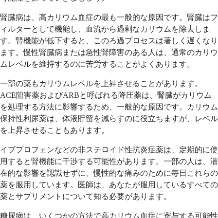
腎臓病は、高カリウム血症の最も一般的な原因です。腎臓はフ
ィルターとして機能し、血流から過剰なカリウムを除去しま
す。腎機能が低下すると、このろ過プロセスは著しく遅くなり
ます。慢性腎臓病または急性腎障害のある人は、通常のカリウ
ムレベルを維持するのに苦労することがよくあります。
一部の薬もカリウムレベルを上昇させることがあります。
ACE阻害薬およびARBと呼ばれる降圧薬は、腎臓がカリウム
を処理する方法に影響するため、一般的な原因です。カリウム
保持性利尿薬は、体液貯留を減らすのに役立ちますが、レベル
を上昇させることもあります。
イブプロフェンなどの非ステロイド性抗炎症薬は、定期的に使
用すると腎機能に干渉する可能性があります。一部の人は、潜
在的な影響を認識せずに、慢性的な痛みのために毎日これらの
薬を服用しています。医師は、あなたが服用しているすべての
薬とサプリメントについて知る必要があります。
糖尿病は、いくつかの方法で高カリウム血症に寄与する可能性