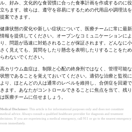
ル、好み、文化的な食習慣に合った食事計画を作成するのに役
立ちます。彼らは、遵守を容易にするための代用品や調理法を
提案できます。
健康状態の変化や新しい症状について、医療チームに常に最新
情報を提供してください。オープンなコミュニケーションによ
り、問題が迅速に対処されることが保証されます。どんなに小
さく見えても、質問をしたり懸念を表明したりすることをため
らわないでください。
高カリウム血症は、制限と心配の終身刑ではなく、管理可能な
状態であることを覚えておいてください。適切な治療と監視に
より、ほとんどの人は通常のレベルを維持し、合併症を回避で
きます。あなたがコントロールできることに焦点を当て、残り
は医療チームに任せましょう。
Medical Disclaimer:
This article is for informational purposes only and does not constitute
medical advice. Always consult a qualified healthcare provider for diagnosis and treatment
decisions. If you are experiencing a medical emergency, call 911 or go to the nearest emergency
room immediately.