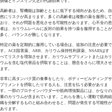
損傷とインスリン欠乏の代謝効果です。
高齢者は、腎機能は加齢とともに低下する傾向があるため、自
然にリスクが高まります。多くの高齢者は複数の薬を服用して
おり、それが問題を悪化させる可能性があります。心不全の患
者は、カリウムレベルに反対の効果を持つ薬を服用することが
多く、バランスが難しくなります。
特定の薬を定期的に服用している場合は、追加の注意が必要で
す。ACE阻害薬、ARB、カリウム保持性利尿薬、NSAIDはす
べてリスクを増加させます。カリウムサプリメントまたはカリ
ウムを含む塩代替品を摂取することは、懸念をさらに増大させ
ます。
非常に高タンパク質の食事をしたり、ボディービルディングサ
プリメントを摂取したりする人も、注意を払う必要がありま
す。一部のプロテインパウダーや筋肉増強製品には、かなりの
量のカリウムが含まれています。これらを激しい運動で筋肉組
織を分解するものと組み合わせると、問題が発生する可能性が
あります。