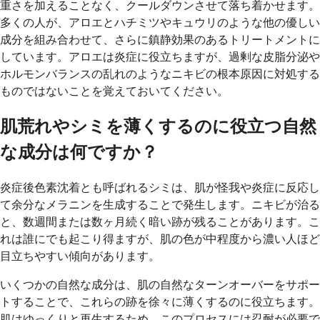
重さを加えることなく、クールダウンさせて落ち着かせます。
多くの人が、アロエとハチミツやキュウリのような他の優しい
成分を組み合わせて、さらに鎮静効果のあるトリートメントに
しています。アロエは炎症に役立ちますが、過剰な皮脂分泌や
ホルモンバランスの乱れのようなニキビの根本原因に対処する
ものではないことを覚えておいてください。
肌荒れやシミを薄くするのに役立つ自然
な成分は何ですか？
炎症後色素沈着とも呼ばれるシミは、肌が怪我や炎症に反応し
て余分なメラニンを生成することで発生します。ニキビが治る
と、数週間または数ヶ月続く暗い跡が残ることがあります。こ
れは誰にでも起こり得ますが、肌の色が中程度から濃い人ほど
目立ちやすい傾向があります。
いくつかの自然な成分は、肌の自然なターンオーバーをサポー
トすることで、これらの跡を徐々に薄くするのに役立ちます。
肌はゆっくりと再生するため、このプロセスには忍耐が必要で