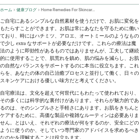
ホーム
健康ブログ
Home Remedies For Skincare Acne Blemishes Tanning And Skin Tone
ご自宅にあるシンプルな自然素材を使うだけで、お肌に変化を
もたらすことができます。お肌は常にあなたを守るために働い
ており、時にはハチミツ、アロエ、オートミールのようなもの
で少し extra なサポートが必要なだけです。これらの療法は魔
法のように即効性があるものではありませんが、工夫して継続
的に使用することで、肌荒れを鎮め、肌の悩みを減らし、お肌
の自然なバランスをサポートするのに本当に役立ちます。これ
らを、あなたの体の自己治癒プロセスと並行して働く、日々の
スキンケアにおける優しい味方だと考えてください。
自宅療法は、文化を超えて何世代にもわたって使われており、
その多くには科学的な裏付けがあります。それらが魅力的であ
るのは、そのシンプルさと手軽さにあります。お肌をきちんと
ケアするために、高価な製品や複雑なルーティンは必要ありま
せん。とはいえ、それぞれの療法が何をするのか、安全にどの
ように使うのか、そしていつ専門家のアドバイスを求めるべき
なのかを理解することは役立ちます。