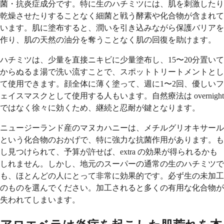
菌・抗炎症成分です。特に生のハチミツには、肌を刺激したり
乾燥させたりすることなく細菌と戦う酵素や化合物が含まれて
います。肌に塗布すると、潤いを引き込みながら保護バリアを
作り、肌の天然の油分を奪うことなく肌の回復を助けます。
ハチミツは、少量を直接ニキビに少量塗布し、15〜20分置いて
からぬるま湯で洗い流すことで、スポットトリートメントとし
て使用できます。顔全体に薄く塗って、週に1〜2回、優しいフ
ェイスマスクとして使用する人もいます。自然療法は overnight
ではなく徐々に効くため、継続と忍耐が鍵となります。
ニュージーランド産のマヌカハニーは、メチルグリオキサール
という化合物のおかげで、特に強力な抗菌作用があります。も
し見つけられて、予算が許せば、extra の効果が得られるかも
しれません。しかし、地元のスーパーの通常の生のハチミツで
も、ほとんどの人にとって非常に効果的です。必ず生の未加工
のものを選んでください。加工されると多くの有用な化合物が
失われてしまいます。