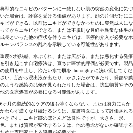
典型的なニキビのパターンに一致しない肌の突然の変化に気づ
いた場合は、診察を受ける価値があります。顔の片側だけにニ
キビができる、以前はニキビができなかったのに突然成人にな
ってからニキビができる、または不規則な月経や異常な体毛の
成長といった他の症状を伴うニキビは、医療的介入が必要なホ
ルモンバランスの乱れを示唆している可能性があります。
重度の灼熱感、水ぶくれ、または広がる、または悪化する発疹
を引き起こす自宅療法は、直ちに医学的評価が必要です。製品
の使用を中止し、冷たい水で肌を thoroughly に洗い流してくだ
さい。肌から浸出液が出たり、かさぶたができたり、発熱や膿
のような感染の兆候が見られたりした場合は、抗生物質やその
他の医療処置が必要になる可能性があります。
6ヶ月の継続的なケアの後も薄くならない、または努力にもか
かわらず濃くなり続けるシミは、皮膚科医によって評価される
べきです。ニキビ跡のほとんどは良性ですが、大きさ、形、
色、または質感が変化するシミは、他の懸念がないか確認する
ために専門家による評価が必要です。