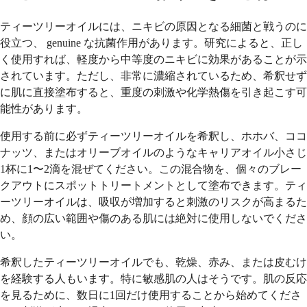
ティーツリーオイルには、ニキビの原因となる細菌と戦うのに
役立つ、 genuine な抗菌作用があります。研究によると、正し
く使用すれば、軽度から中等度のニキビに効果があることが示
されています。ただし、非常に濃縮されているため、希釈せず
に肌に直接塗布すると、重度の刺激や化学熱傷を引き起こす可
能性があります。
使用する前に必ずティーツリーオイルを希釈し、ホホバ、ココ
ナッツ、またはオリーブオイルのようなキャリアオイル小さじ
1杯に1〜2滴を混ぜてください。この混合物を、個々のブレー
クアウトにスポットトリートメントとして塗布できます。ティ
ーツリーオイルは、吸収が増加すると刺激のリスクが高まるた
め、顔の広い範囲や傷のある肌には絶対に使用しないでくださ
い。
希釈したティーツリーオイルでも、乾燥、赤み、または皮むけ
を経験する人もいます。特に敏感肌の人はそうです。肌の反応
を見るために、数日に1回だけ使用することから始めてくださ