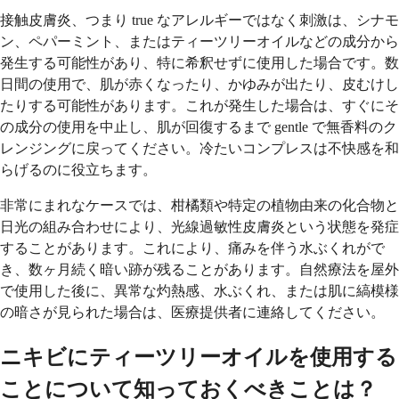
接触皮膚炎、つまり true なアレルギーではなく刺激は、シナモ
ン、ペパーミント、またはティーツリーオイルなどの成分から
発生する可能性があり、特に希釈せずに使用した場合です。数
日間の使用で、肌が赤くなったり、かゆみが出たり、皮むけし
たりする可能性があります。これが発生した場合は、すぐにそ
の成分の使用を中止し、肌が回復するまで gentle で無香料のク
レンジングに戻ってください。冷たいコンプレスは不快感を和
らげるのに役立ちます。
非常にまれなケースでは、柑橘類や特定の植物由来の化合物と
日光の組み合わせにより、光線過敏性皮膚炎という状態を発症
することがあります。これにより、痛みを伴う水ぶくれがで
き、数ヶ月続く暗い跡が残ることがあります。自然療法を屋外
で使用した後に、異常な灼熱感、水ぶくれ、または肌に縞模様
の暗さが見られた場合は、医療提供者に連絡してください。
ニキビにティーツリーオイルを使用する
ことについて知っておくべきことは？