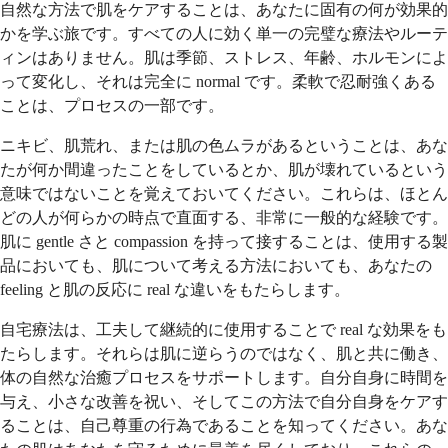
自然な方法で肌をケアすることは、あなたに固有の何が効果的
かを学ぶ旅です。すべての人に効く単一の完璧な療法やルーテ
ィンはありません。肌は季節、ストレス、年齢、ホルモンによ
って変化し、それは完全に normal です。柔軟で忍耐強くある
ことは、プロセスの一部です。
ニキビ、肌荒れ、または肌の色ムラがあるということは、あな
たが何か間違ったことをしているとか、肌が壊れているという
意味ではないことを覚えておいてください。これらは、ほとん
どの人が何らかの時点で直面する、非常に一般的な経験です。
肌に gentle さと compassion を持って接することは、使用する製
品においても、肌について考える方法においても、あなたの
feeling と肌の反応に real な違いをもたらします。
自宅療法は、工夫して継続的に使用することで real な効果をも
たらします。それらは肌に逆らうのではなく、肌と共に働き、
体の自然な治癒プロセスをサポートします。自分自身に時間を
与え、小さな改善を祝い、そしてこの方法で自分自身をケアす
ることは、自己尊重の行為であることを知ってください。あな