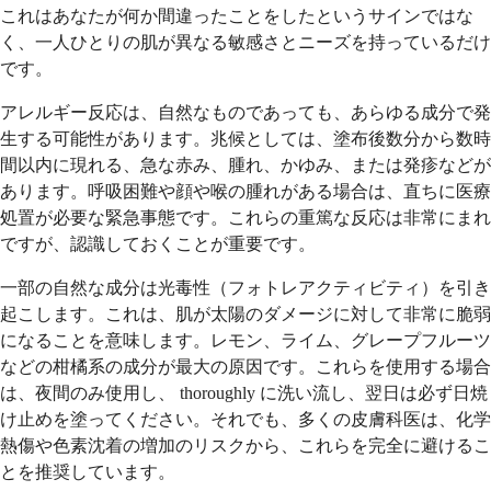
これはあなたが何か間違ったことをしたというサインではな
く、一人ひとりの肌が異なる敏感さとニーズを持っているだけ
です。
アレルギー反応は、自然なものであっても、あらゆる成分で発
生する可能性があります。兆候としては、塗布後数分から数時
間以内に現れる、急な赤み、腫れ、かゆみ、または発疹などが
あります。呼吸困難や顔や喉の腫れがある場合は、直ちに医療
処置が必要な緊急事態です。これらの重篤な反応は非常にまれ
ですが、認識しておくことが重要です。
一部の自然な成分は光毒性（フォトレアクティビティ）を引き
起こします。これは、肌が太陽のダメージに対して非常に脆弱
になることを意味します。レモン、ライム、グレープフルーツ
などの柑橘系の成分が最大の原因です。これらを使用する場合
は、夜間のみ使用し、 thoroughly に洗い流し、翌日は必ず日焼
け止めを塗ってください。それでも、多くの皮膚科医は、化学
熱傷や色素沈着の増加のリスクから、これらを完全に避けるこ
とを推奨しています。