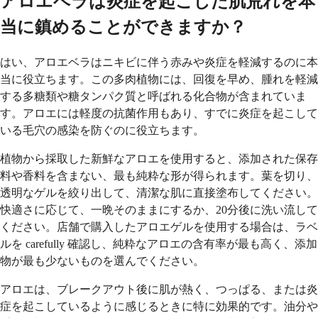
アロエベラは炎症を起こした肌荒れを本
当に鎮めることができますか？
はい、アロエベラはニキビに伴う赤みや炎症を軽減するのに本
当に役立ちます。この多肉植物には、回復を早め、腫れを軽減
する多糖類や糖タンパク質と呼ばれる化合物が含まれていま
す。アロエには軽度の抗菌作用もあり、すでに炎症を起こして
いる毛穴の感染を防ぐのに役立ちます。
植物から採取した新鮮なアロエを使用すると、添加された保存
料や香料を含まない、最も純粋な形が得られます。葉を切り、
透明なゲルを絞り出して、清潔な肌に直接塗布してください。
快適さに応じて、一晩そのままにするか、20分後に洗い流して
ください。店舗で購入したアロエゲルを使用する場合は、ラベ
ルを carefully 確認し、純粋なアロエの含有率が最も高く、添加
物が最も少ないものを選んでください。
アロエは、ブレークアウト後に肌が熱く、つっぱる、または炎
症を起こしているように感じるときに特に効果的です。油分や