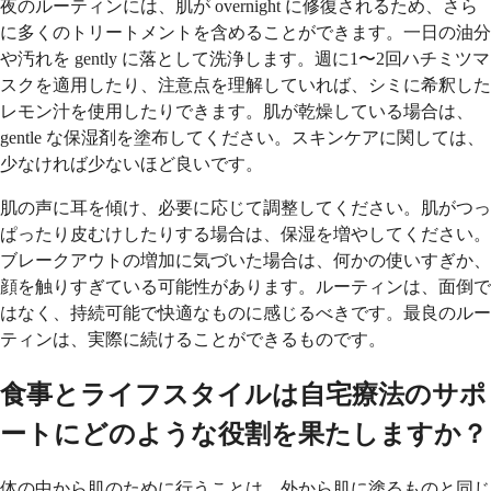
夜のルーティンには、肌が overnight に修復されるため、さら
に多くのトリートメントを含めることができます。一日の油分
や汚れを gently に落として洗浄します。週に1〜2回ハチミツマ
スクを適用したり、注意点を理解していれば、シミに希釈した
レモン汁を使用したりできます。肌が乾燥している場合は、
gentle な保湿剤を塗布してください。スキンケアに関しては、
少なければ少ないほど良いです。
肌の声に耳を傾け、必要に応じて調整してください。肌がつっ
ぱったり皮むけしたりする場合は、保湿を増やしてください。
ブレークアウトの増加に気づいた場合は、何かの使いすぎか、
顔を触りすぎている可能性があります。ルーティンは、面倒で
はなく、持続可能で快適なものに感じるべきです。最良のルー
ティンは、実際に続けることができるものです。
食事とライフスタイルは自宅療法のサポ
ートにどのような役割を果たしますか？
体の中から肌のために行うことは、外から肌に塗るものと同じ