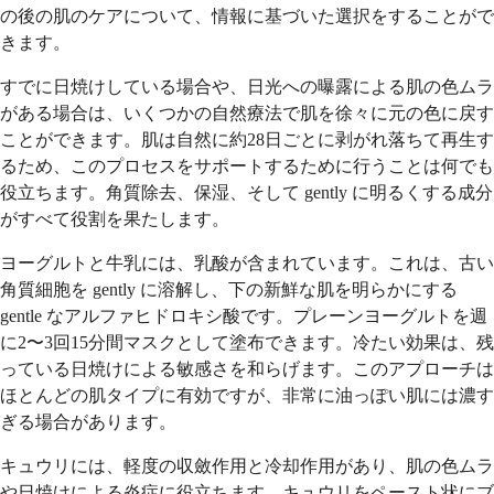
の後の肌のケアについて、情報に基づいた選択をすることがで
きます。
すでに日焼けしている場合や、日光への曝露による肌の色ムラ
がある場合は、いくつかの自然療法で肌を徐々に元の色に戻す
ことができます。肌は自然に約28日ごとに剥がれ落ちて再生す
るため、このプロセスをサポートするために行うことは何でも
役立ちます。角質除去、保湿、そして gently に明るくする成分
がすべて役割を果たします。
ヨーグルトと牛乳には、乳酸が含まれています。これは、古い
角質細胞を gently に溶解し、下の新鮮な肌を明らかにする
gentle なアルファヒドロキシ酸です。プレーンヨーグルトを週
に2〜3回15分間マスクとして塗布できます。冷たい効果は、残
っている日焼けによる敏感さを和らげます。このアプローチは
ほとんどの肌タイプに有効ですが、非常に油っぽい肌には濃す
ぎる場合があります。
キュウリには、軽度の収斂作用と冷却作用があり、肌の色ムラ
や日焼けによる炎症に役立ちます。キュウリをペースト状にブ