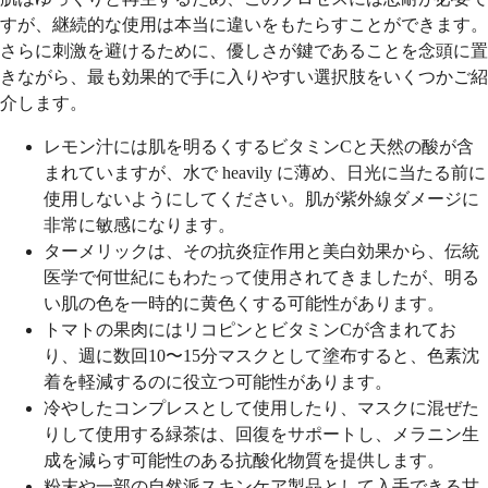
すが、継続的な使用は本当に違いをもたらすことができます。
さらに刺激を避けるために、優しさが鍵であることを念頭に置
きながら、最も効果的で手に入りやすい選択肢をいくつかご紹
介します。
レモン汁には肌を明るくするビタミンCと天然の酸が含
まれていますが、水で heavily に薄め、日光に当たる前に
使用しないようにしてください。肌が紫外線ダメージに
非常に敏感になります。
ターメリックは、その抗炎症作用と美白効果から、伝統
医学で何世紀にもわたって使用されてきましたが、明る
い肌の色を一時的に黄色くする可能性があります。
トマトの果肉にはリコピンとビタミンCが含まれてお
り、週に数回10〜15分マスクとして塗布すると、色素沈
着を軽減するのに役立つ可能性があります。
冷やしたコンプレスとして使用したり、マスクに混ぜた
りして使用する緑茶は、回復をサポートし、メラニン生
成を減らす可能性のある抗酸化物質を提供します。
粉末や一部の自然派スキンケア製品として入手できる甘