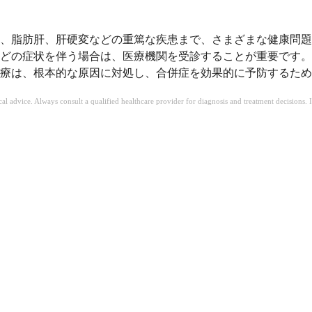
、脂肪肝、肝硬変などの重篤な疾患まで、さまざまな健康問題
どの症状を伴う場合は、医療機関を受診することが重要です。
療は、根本的な原因に対処し、合併症を効果的に予防するため
ical advice. Always consult a qualified healthcare provider for diagnosis and treatment decisions