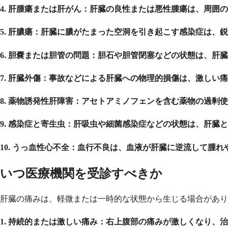
4. 肝腫瘍または肝がん：
肝臓の良性または悪性腫瘍は、周囲の
5. 肝膿瘍：
肝臓に膿がたまった空洞を引き起こす感染症は、鋭
6. 胆嚢または胆管の問題：
胆石や胆管閉塞などの状態は、肝臓
7. 肝臓外傷：
事故などによる肝臓への物理的損傷は、激しい痛
8. 薬物誘発性肝障害：
アセトアミノフェンを含む薬物の過剰使
9. 感染症と寄生虫：
肝吸虫や細菌感染症などの状態は、肝臓と
10. うっ血性心不全：
血行不良は、血液が肝臓に逆流して腫れ
いつ医療機関を受診すべきか
肝臓の痛みは、軽微または一時的な状態から生じる場合があり
1. 持続的または激しい痛み：
右上腹部の痛みが激しくなり、治