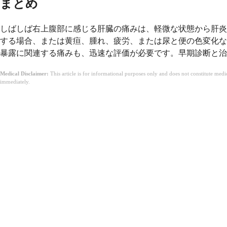
まとめ
しばしば右上腹部に感じる肝臓の痛みは、軽微な状態から肝炎
する場合、または黄疸、腫れ、疲労、または尿と便の色変化な
暴露に関連する痛みも、迅速な評価が必要です。早期診断と治
Medical Disclaimer:
This article is for informational purposes only and does not constitute med
immediately.