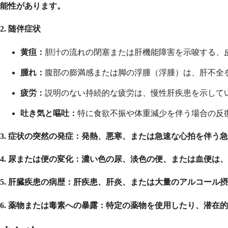
能性があります。
2. 随伴症状
黄疸：
胆汁の流れの閉塞または肝機能障害を示唆する、
腫れ：
腹部の膨満感または脚の浮腫（浮腫）は、肝不全
疲労：
説明のない持続的な疲労は、慢性肝疾患を示して
吐き気と嘔吐：
特に食欲不振や体重減少を伴う場合の反
3. 症状の突然の発症：
発熱、悪寒、または急速な心拍を伴う急
4. 尿または便の変化：
濃い色の尿、淡色の便、または血便は、
5. 肝臓疾患の病歴：
肝疾患、肝炎、または大量のアルコール摂
6. 薬物または毒素への暴露：
特定の薬物を使用したり、潜在的