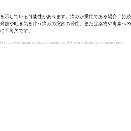
を示している可能性があります。痛みが重症である場合、持続
発熱や吐き気を伴う痛みの突然の発症、または薬物や毒素への
に不可欠です。
. If you are experiencing a medical emergency, call 911 or go to the nearest emergency room