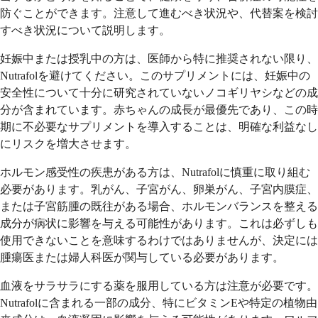
防ぐことができます。注意して進むべき状況や、代替案を検討
すべき状況について説明します。
妊娠中または授乳中の方は、医師から特に推奨されない限り、
Nutrafolを避けてください。このサプリメントには、妊娠中の
安全性について十分に研究されていないノコギリヤシなどの成
分が含まれています。赤ちゃんの成長が最優先であり、この時
期に不必要なサプリメントを導入することは、明確な利益なし
にリスクを増大させます。
ホルモン感受性の疾患がある方は、Nutrafolに慎重に取り組む
必要があります。乳がん、子宮がん、卵巣がん、子宮内膜症、
または子宮筋腫の既往がある場合、ホルモンバランスを整える
成分が病状に影響を与える可能性があります。これは必ずしも
使用できないことを意味するわけではありませんが、決定には
腫瘍医または婦人科医が関与している必要があります。
血液をサラサラにする薬を服用している方は注意が必要です。
Nutrafolに含まれる一部の成分、特にビタミンEや特定の植物由