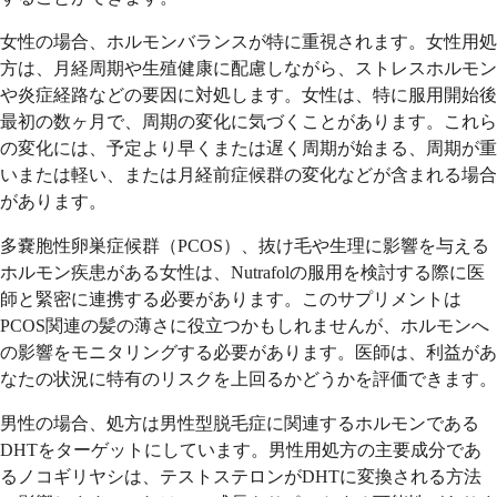
女性の場合、ホルモンバランスが特に重視されます。女性用処
方は、月経周期や生殖健康に配慮しながら、ストレスホルモン
や炎症経路などの要因に対処します。女性は、特に服用開始後
最初の数ヶ月で、周期の変化に気づくことがあります。これら
の変化には、予定より早くまたは遅く周期が始まる、周期が重
いまたは軽い、または月経前症候群の変化などが含まれる場合
があります。
多嚢胞性卵巣症候群（PCOS）、抜け毛や生理に影響を与える
ホルモン疾患がある女性は、Nutrafolの服用を検討する際に医
師と緊密に連携する必要があります。このサプリメントは
PCOS関連の髪の薄さに役立つかもしれませんが、ホルモンへ
の影響をモニタリングする必要があります。医師は、利益があ
なたの状況に特有のリスクを上回るかどうかを評価できます。
男性の場合、処方は男性型脱毛症に関連するホルモンである
DHTをターゲットにしています。男性用処方の主要成分であ
るノコギリヤシは、テストステロンがDHTに変換される方法