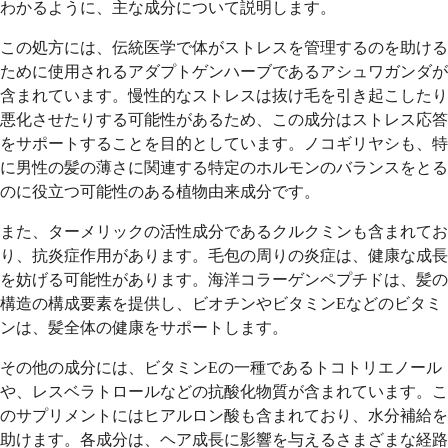
わかるように、主な成分について説明します。
この処方には、伝統医学で体がストレスを管理するのを助ける
ために使用されるアダプトゲンハーブであるアシュワガンダが
含まれています。慢性的なストレスは抜け毛を引き起こしたり
悪化させたりする可能性があるため、この成分はストレス応答
をサポートすることを目的としています。ノコギリヤシも、特
に男性の髪の薄さに関連する特定のホルモンのバランスをとる
のに役立つ可能性のある植物由来成分です。
また、ターメリックの活性成分であるクルクミンも含まれてお
り、抗炎症作用があります。毛包の周りの炎症は、健康な成長
を妨げる可能性があります。海洋コラーゲンペプチドは、髪の
構造の構成要素を提供し、ビオチンやビタミンEなどのビタミ
ンは、髪全体の健康をサポートします。
その他の成分には、ビタミンEの一種であるトコトリエノール
や、レスベラトロールなどの抗酸化物質が含まれています。こ
のサプリメントにはヒアルロン酸も含まれており、水分補給を
助けます。各成分は、ヘア成長に影響を与えるさまざまな経路