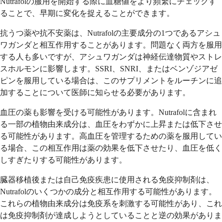
Nutrafolの服用を開始する際に血糖値をより頻繁にチェックす
ることで、早期に変化を捉えることができます。
抗うつ薬や抗不安薬は、Nutrafolの主要成分の1つであるアシュ
ワガンダと相互作用することがあります。問題なく両方を服用
する人も多いですが、アシュワガンダは神経伝達物質やストレ
スホルモンに影響します。SSRI、SNRI、またはベンゾジアゼ
ピンを服用している場合は、このサプリメントをルーチンに追
加することについて医師に知らせる必要があります。
血圧の薬も影響を受ける可能性があります。Nutrafolに含まれ
る一部の植物由来成分は、血圧をわずかに上昇または低下させ
る可能性があります。高血圧を管理するための薬を服用してい
る場合、この相互作用は薬の効果を低下させたり、血圧を低く
しすぎたりする可能性があります。
臓器移植後または自己免疫疾患に使用される免疫抑制剤は、
Nutrafolのいくつかの成分と相互作用する可能性があります。
これらの植物由来成分は免疫系を刺激する可能性があり、これ
は免疫抑制剤が達成しようとしていることと逆の効果がありま