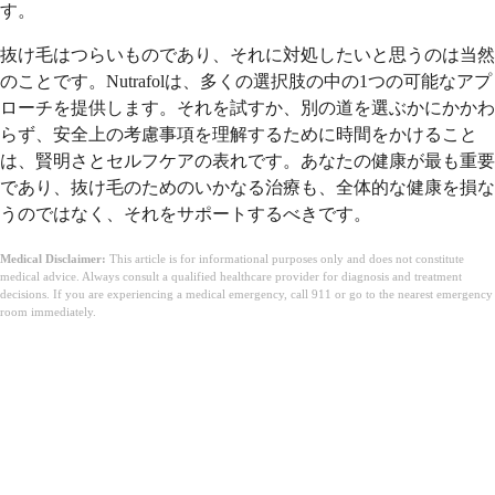
す。
抜け毛はつらいものであり、それに対処したいと思うのは当然
のことです。Nutrafolは、多くの選択肢の中の1つの可能なアプ
ローチを提供します。それを試すか、別の道を選ぶかにかかわ
らず、安全上の考慮事項を理解するために時間をかけること
は、賢明さとセルフケアの表れです。あなたの健康が最も重要
であり、抜け毛のためのいかなる治療も、全体的な健康を損な
うのではなく、それをサポートするべきです。
Medical Disclaimer:
This article is for informational purposes only and does not constitute
medical advice. Always consult a qualified healthcare provider for diagnosis and treatment
decisions. If you are experiencing a medical emergency, call 911 or go to the nearest emergency
room immediately.