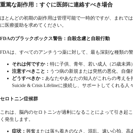
重篤な副作用：すぐに医師に連絡すべき場合
ほとんどの初期の副作用は管理可能で一時的ですが、まれでは
に医療援助を求めてください。
FDAのブラックボックス警告：自殺念慮と自殺行動
FDAは、すべてのア​​ンチうつ薬に対して、最も深刻な種類
それは何ですか：
特に子供、青年、若い成人（25歳未
注意すべきこと：
うつ病の新規または突然の悪化、自傷
どうすべきか：
あなたやあなたの知人がこれらの考えを
Suicide & Crisis Lifelineに接続し、サポートし
セロトニン症候群
これは、脳内のセロトニンが過剰になることによって引き起こ
く発生します。
症状：
興奮または落ち着きのなさ、混乱、速い心拍、高