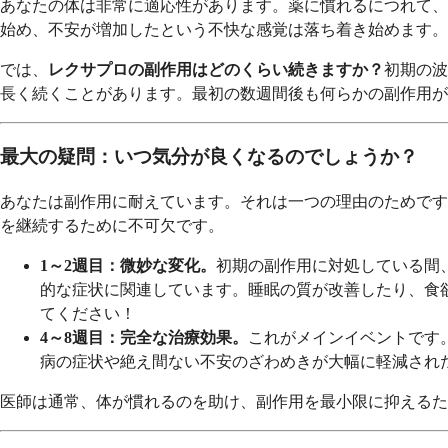
あなたの体は非常に適応性があります。薬に慣れるにつれて、
始め、不安が増加したという不快な感覚は落ち着き始めます。
では、
レクサプロの副作用はどのくらい続きますか？
初期の波
長く続くことがあります。最初の数週間後も何らかの副作用が
最大の疑問：いつ気分が良くなるのでしょうか？
あなたは副作用に耐えています。それは一つの理由のためです
を継続するために不可欠です。
1～2週目：微妙な変化。
初期の副作用に対処している間
的な症状に関連しています。睡眠の質が改善したり、食
てください！
4～8週目：完全な治療効果。
これがメインイベントです
病の症状や絶え間ない不安のざわめきが大幅に軽減され
医師は通常、体が慣れるのを助け、副作用を最小限に抑えるため