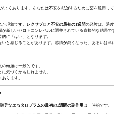
がよくあります。あなたは不安を
軽減
するために薬を服用して
れた現象です。
レクサプロと不安の最初の1週間
の経験は、過度の
脳が新しいセロトニンレベルに調整されている直接的な結果で
時的に「はい」となります。
ないと感じることがあります。感情が鈍くなった、あるいは単
度の頭痛は一般的です。
とに気づくかもしれません。
もあります。
？
顕著な
エ ציタロプラムの最初の1週間の副作用
は一時的です。