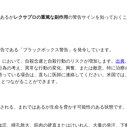
あるが
レクサプロの重篤な副作用
の警告サインを知っておくこ
の警告である「ブラックボックス警告」を発令しています。
満）において、自殺念慮と自殺行動のリスクが増加します。
出典
行為の考え、異常な行動の変化、興奮、または敵意。特に治療
持っている場合は、直ちに医師に連絡してください。米国では、
てくれる人々とつながることができます。
される、まれではあるが生命を脅かす可能性のある状態です。
血圧、瞳孔散大、筋肉の硬直またはけいれん、大量の発汗、下