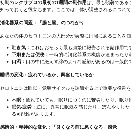
初期の
レクサプロの最初の1週間の副作用
は、最も顕著である
知っておくと役立ちます。ここでは、体が調整されるにつれて
消化器系の問題：「腸と脳」のつながり
あなたの体のセロトニンの大部分が実際には腸にあることを知
吐き気：
これはおそらく最も頻繁に報告される副作用で
下痢または便秘：
一時的に消化器系の機能が速まったり
口渇：
口の中に絶えず綿のような感触があるのは一般的
睡眠の変化：疲れているか、興奮しているか
セロトニンは睡眠・覚醒サイクルを調節する上で重要な役割を
不眠：
疲れていても、眠りにつくのに苦労したり、眠り
眠気/疲労：
逆に、異常に眠気を感じたり、ぼんやりした
る可能性があります。
感情的・精神的な変化：「良くなる前に悪くなる」感覚