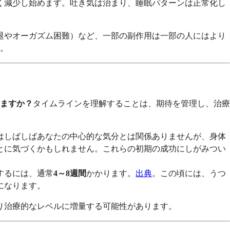
く減少し始めます。吐き気は治まり、睡眠パターンは正常化し
退やオーガズム困難）など、一部の副作用は一部の人にはより
。
ますか？
タイムラインを理解することは、期待を管理し、治療
はしばしばあなたの中心的な気分とは関係ありませんが、身体
とに気づくかもしれません。これらの初期の成功にしがみつい
するには、通常
4～8週間
かかります。
出典
。この頃には、うつ
になります。
より治療的なレベルに増量する可能性があります。