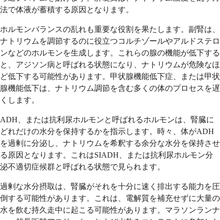
法で体液が蓄積する原因となります。
ホルモンバランスの乱れも重要な役割を果たします。副腎は、
ナトリウムを調節するのに役立つコルチゾールやアルドステロ
ンなどのホルモンを生成します。これらの腺の機能が低下する
と、アジソン病と呼ばれる状態になり、ナトリウムが危険なほ
ど低下する可能性があります。甲状腺機能低下症、または甲状
腺機能低下は、ナトリウム調節を含む多くの体のプロセスを遅
くします。
ADH、または抗利尿ホルモンと呼ばれるホルモンは、腎臓に
どれだけの水分を保持するかを指示します。時々、体がADH
を過剰に分泌し、ナトリウムを希釈する余分な水分を保持させ
る原因となります。これはSIADH、または抗利尿ホルモン分
泌不適切症候群と呼ばれる状態で見られます。
過剰な水分摂取は、腎臓がそれを十分に速く排出する能力を圧
倒する可能性があります。これは、電解質を補充せずに大量の
水を飲む持久走中に起こる可能性があります。マラソンランナ