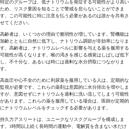
特定のグループは、低ナトリウムを発症する可能性がより高い
ため、リスク要因を知ることで警戒を怠らないことができま
す。この可能性に特に注意を払う必要があるのは誰かを共有さ
せてください。
高齢者は、いくつかの理由で脆弱性が増しています。腎機能は
加齢とともに自然に低下し、ナトリウム調節が非効率になりま
す。高齢者は、ナトリウムレベルに影響を与える薬を服用する
可能性が高くなります。喉の渇きを感じる感覚はしばしば低下
し、不十分な、あるいは時には過剰な水分摂取につながりま
す。
高血圧や心不全のために利尿薬を服用している人は、定期的な
監視が必要です。これらの薬剤は意図的に水分排出を増やしま
すが、意図せずにナトリウムを過剰に洗い流してしまう可能性
があります。これらの薬を服用している場合は、医師が定期的
にナトリウムレベルをチェックする必要があります。
持久力アスリートは、ユニークなリスクグループを構成しま
す。1時間以上続く長時間の運動中、電解質を含まない水だけ