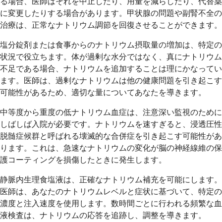
る場合、医師はそれを中止したり、用量を減らしたり、代替薬
に変更したりする場合があります。甲状腺の問題や副腎不全の
治療は、正常なナトリウム調節を回復させることができます。
塩分錠剤または食事からのナトリウム摂取量の増加は、特定の
状況で役立ちます。体が過剰な水分ではなく、真にナトリウム
不足である場合、ナトリウムを追加することは理にかなってい
ます。医師は、過剰なナトリウムは他の健康問題を引き起こす
可能性があるため、適切な量についてあなたを導きます。
中等度から重度の低ナトリウム血症は、注意深い監視のために
しばしば入院が必要です。ナトリウムを速すぎると、浸透圧性
脱髄症候群と呼ばれる壊滅的な合併症を引き起こす可能性があ
ります。これは、急速なナトリウムの変化が脳の神経線維の保
護コーティングを損傷したときに発生します。
静脈内生理食塩液は、正確なナトリウム補充を可能にします。
医師は、あなたのナトリウムレベルと症状に基づいて、特定の
濃度と注入速度を使用します。数時間ごとに行われる頻繁な血
液検査は、ナトリウムの応答を追跡し、調整を導きます。