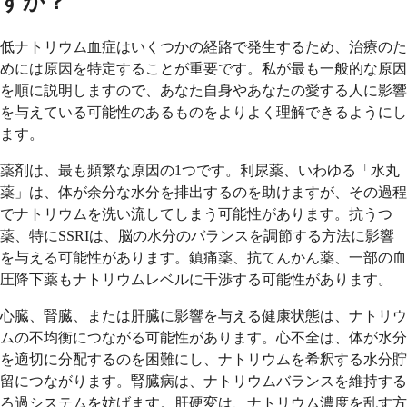
すか？
低ナトリウム血症はいくつかの経路で発生するため、治療のた
めには原因を特定することが重要です。私が最も一般的な原因
を順に説明しますので、あなた自身やあなたの愛する人に影響
を与えている可能性のあるものをよりよく理解できるようにし
ます。
薬剤は、最も頻繁な原因の1つです。利尿薬、いわゆる「水丸
薬」は、体が余分な水分を排出するのを助けますが、その過程
でナトリウムを洗い流してしまう可能性があります。抗うつ
薬、特にSSRIは、脳の水分のバランスを調節する方法に影響
を与える可能性があります。鎮痛薬、抗てんかん薬、一部の血
圧降下薬もナトリウムレベルに干渉する可能性があります。
心臓、腎臓、または肝臓に影響を与える健康状態は、ナトリウ
ムの不均衡につながる可能性があります。心不全は、体が水分
を適切に分配するのを困難にし、ナトリウムを希釈する水分貯
留につながります。腎臓病は、ナトリウムバランスを維持する
ろ過システムを妨げます。肝硬変は、ナトリウム濃度を乱す方