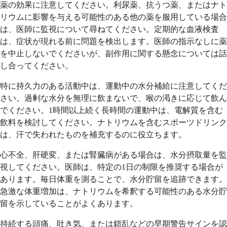
薬の効果に注意してください。利尿薬、抗うつ薬、またはナト
リウムに影響を与える可能性のある他の薬を服用している場合
は、医師に監視について尋ねてください。定期的な血液検査
は、症状が現れる前に問題を検出します。医師の指示なしに薬
を中止しないでくださいが、副作用に関する懸念については話
し合ってください。
特に持久力のある活動中は、運動中の水分補給に注意してくだ
さい。過剰な水分を無理に飲まないで、喉の渇きに応じて飲ん
でください。1時間以上続く長時間の運動中は、電解質を含む
飲料を検討してください。ナトリウムを含むスポーツドリンク
は、汗で失われたものを補充するのに役立ちます。
心不全、肝硬変、または腎臓病がある場合は、水分摂取量を監
視してください。医師は、特定の1日の制限を推奨する場合が
あります。毎日体重を測ることで、水分貯留を追跡できます。
急激な体重増加は、ナトリウムを希釈する可能性のある水分貯
留を示していることがよくあります。
持続する頭痛、吐き気、または錯乱などの早期警告サインを認