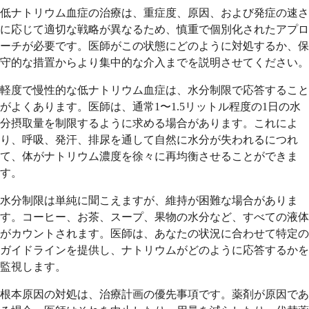
低ナトリウム血症の治療は、重症度、原因、および発症の速さ
に応じて適切な戦略が異なるため、慎重で個別化されたアプロ
ーチが必要です。医師がこの状態にどのように対処するか、保
守的な措置からより集中的な介入までを説明させてください。
軽度で慢性的な低ナトリウム血症は、水分制限で応答すること
がよくあります。医師は、通常1〜1.5リットル程度の1日の水
分摂取量を制限するように求める場合があります。これによ
り、呼吸、発汗、排尿を通して自然に水分が失われるにつれ
て、体がナトリウム濃度を徐々に再均衡させることができま
す。
水分制限は単純に聞こえますが、維持が困難な場合がありま
す。コーヒー、お茶、スープ、果物の水分など、すべての液体
がカウントされます。医師は、あなたの状況に合わせて特定の
ガイドラインを提供し、ナトリウムがどのように応答するかを
監視します。
根本原因の対処は、治療計画の優先事項です。薬剤が原因であ