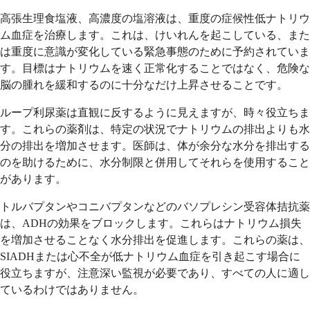
高張生理食塩液、高濃度の塩溶液は、重度の症候性低ナトリウ
ム血症を治療します。これは、けいれんを起こしている、また
は重度に意識が変化している緊急事態のために予約されていま
す。目標はナトリウムを速く正常化することではなく、危険な
脳の腫れを緩和するのに十分なだけ上昇させることです。
ループ利尿薬は直観に反するように見えますが、時々役立ちま
す。これらの薬剤は、特定の状況でナトリウムの排出よりも水
分の排出を増加させます。医師は、体が余分な水分を排出する
のを助けるために、水分制限と併用してそれらを使用すること
があります。
ト​​ルバプタンやコニバプタンなどのバソプレシン受容体拮抗薬
は、ADHの効果をブロックします。これらはナトリウム損失
を増加させることなく水分排出を促進します。これらの薬は、
SIADHまたは心不全が低ナトリウム血症を引き起こす場合に
役立ちますが、注意深い監視が必要であり、すべての人に適し
ているわけではありません。