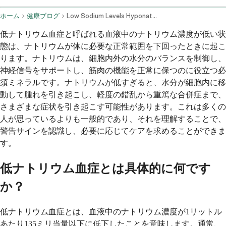
ホーム
健康ブログ
Low Sodium Levels Hyponatremia Symptoms And Management
低ナトリウム血症と呼ばれる血液中のナトリウム濃度が低い状
態は、ナトリウムが体に必要な正常範囲を下回ったときに起こ
ります。ナトリウムは、細胞内外の水分のバランスを制御し、
神経信号をサポートし、筋肉の機能を正常に保つのに役立つ必
須ミネラルです。ナトリウムが低すぎると、水分が細胞内に移
動して腫れを引き起こし、軽度の錯乱から重篤な合併症まで、
さまざまな症状を引き起こす可能性があります。これは多くの
人が思っているよりも一般的であり、それを理解することで、
警告サインを認識し、必要に応じてケアを求めることができま
す。
低ナトリウム血症とは具体的に何です
か？
低ナトリウム血症とは、血液中のナトリウム濃度が1リットル
あたり135ミリ当量以下に低下したことを意味します。通常、