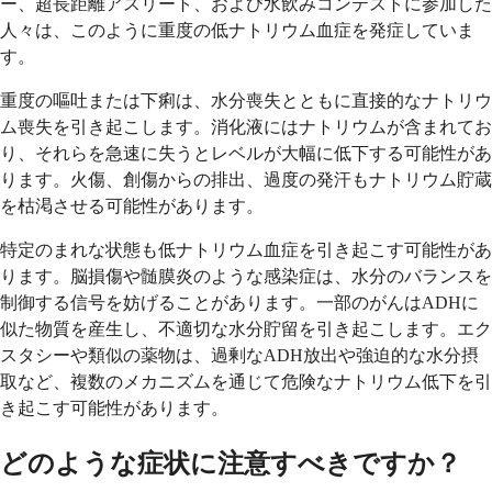
ー、超長距離アスリート、および水飲みコンテストに参加した
人々は、このように重度の低ナトリウム血症を発症していま
す。
重度の嘔吐または下痢は、水分喪失とともに直接的なナトリウ
ム喪失を引き起こします。消化液にはナトリウムが含まれてお
り、それらを急速に失うとレベルが大幅に低下する可能性があ
ります。火傷、創傷からの排出、過度の発汗もナトリウム貯蔵
を枯渇させる可能性があります。
特定のまれな状態も低ナトリウム血症を引き起こす可能性があ
ります。脳損傷や髄膜炎のような感染症は、水分のバランスを
制御する信号を妨げることがあります。一部のがんはADHに
似た物質を産生し、不適切な水分貯留を引き起こします。エク
スタシーや類似の薬物は、過剰なADH放出や強迫的な水分摂
取など、複数のメカニズムを通じて危険なナトリウム低下を引
き起こす可能性があります。
どのような症状に注意すべきですか？