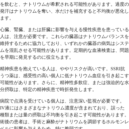
を飲むと、ナトリウムが希釈される可能性があります。過度の
発汗はナトリウムを奪い、水だけを補充すると不均衡が悪化し
ます。
心臓、腎臓、または肝臓に影響を与える慢性疾患を患っている
人は、注意が必要です。これらの臓器はナトリウムバランスを
維持するために協力しており、いずれかの臓器の病気はシステ
ムを混乱させる可能性があります。定期的な血液検査は、問題
を早期に発見するのに役立ちます。
精神疾患を抱えている人は、ややリスクが高いです。SSRI抗
うつ薬は、感受性の高い個人に低ナトリウム血症を引き起こす
可能性があります。さらに、精神性多飲症、または強迫的な水
分摂取は、特定の精神疾患で時折発生します。
病院で点滴を受けている個人は、注意深い監視が必要です。
IV液にはさまざまなナトリウム濃度が含まれており、誤った
種類または量の摂取は不均衡を引き起こす可能性があります。
術後の患者は、手術と麻酔がナトリウムを調節するホルモンレ
ベルに影響を与えるため、特に脆弱です。