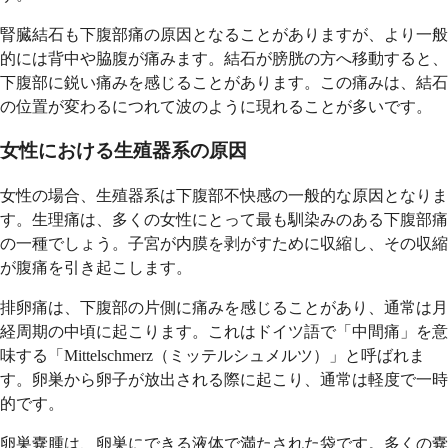
腎臓結石も下腹部痛の原因となることがありますが、より一般
的には背中や脇腹が痛みます。結石が膀胱の方へ移動すると、
下腹部に鋭い痛みを感じることがあります。この痛みは、結石
の位置が変わるにつれて波のように現れることが多いです。
女性における生殖器系の原因
女性の場合、生殖器系は下腹部不快感の一般的な原因となりま
す。生理痛は、多くの女性にとって最も馴染みのある下腹部痛
の一種でしょう。子宮が内膜を剥がすために収縮し、その収縮
が腹痛を引き起こします。
排卵痛は、下腹部の片側に痛みを感じることがあり、通常は月
経周期の中頃に起こります。これはドイツ語で「中間痛」を意
味する「Mittelschmerz（ミッテルシュメルツ）」と呼ばれま
す。卵巣から卵子が放出される際に起こり、通常は軽度で一時
的です。
卵巣嚢腫は、卵巣にできる液体で満たされた袋です。多くの嚢