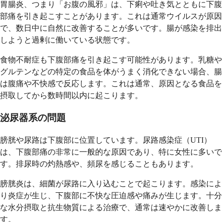
胃腸炎、つまり「お腹の風邪」は、下痢や吐き気とともに下腹
部痛を引き起こすことがあります。これは通常ウイルスが原因
で、数日中に自然に改善することが多いです。腸が感染を排出
しようと過剰に働いている状態です。
食物不耐症も下腹部痛を引き起こす可能性があります。乳糖や
グルテンなどの特定の食品を体がうまく消化できない場合、腸
は腹痛や不快感で反応します。これは通常、原因となる食品を
摂取してから数時間以内に起こります。
泌尿器系の問題
膀胱や尿路は下腹部に位置しています。尿路感染症（UTI）
は、下腹部痛の非常に一般的な原因であり、特に女性に多いで
す。排尿時の灼熱感や、頻尿を感じることもあります。
膀胱炎は、細菌が尿路に入り込むことで起こります。感染によ
り炎症が生じ、下腹部に不快な圧迫感や痛みが生じます。十分
な水分摂取と抗生物質による治療で、通常は速やかに改善しま
す。