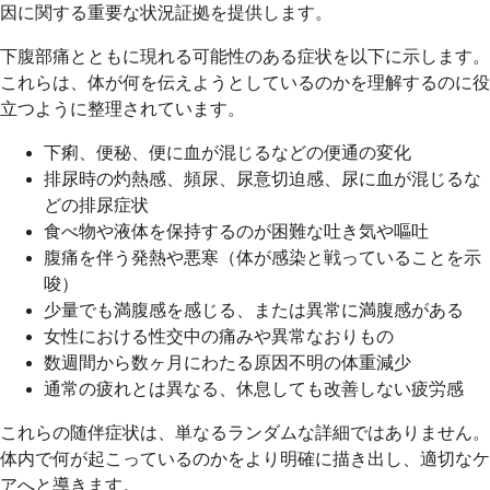
因に関する重要な状況証拠を提供します。
下腹部痛とともに現れる可能性のある症状を以下に示します。
これらは、体が何を伝えようとしているのかを理解するのに役
立つように整理されています。
下痢、便秘、便に血が混じるなどの便通の変化
排尿時の灼熱感、頻尿、尿意切迫感、尿に血が混じるな
どの排尿症状
食べ物や液体を保持するのが困難な吐き気や嘔吐
腹痛を伴う発熱や悪寒（体が感染と戦っていることを示
唆）
少量でも満腹感を感じる、または異常に満腹感がある
女性における性交中の痛みや異常なおりもの
数週間から数ヶ月にわたる原因不明の体重減少
通常の疲れとは異なる、休息しても改善しない疲労感
これらの随伴症状は、単なるランダムな詳細ではありません。
体内で何が起こっているのかをより明確に描き出し、適切なケ
アへと導きます。