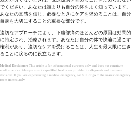
でください。あなたは誰よりも自分の体をよく知っています。
あなたの直感を信じ、必要なときにケアを求めることは、自分
自身を大切にすることの重要な部分です。
適切なアプローチにより、下腹部痛のほとんどの原因は効果的
に特定され、治療されます。あなたは自分の体で快適に過ごす
権利があり、適切なケアを受けることは、人生を最大限に生き
ることに戻るのに役立ちます。
Medical Disclaimer:
This article is for informational purposes only and does not constitute
medical advice. Always consult a qualified healthcare provider for diagnosis and treatment
decisions. If you are experiencing a medical emergency, call 911 or go to the nearest emergency
room immediately.