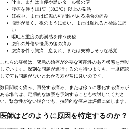
吐血、または血便や黒いタール状の便
腹痛を伴う101°F（38.3°C）以上の発熱
妊娠中、または妊娠の可能性がある場合の痛み
腹部が硬く、板のように硬い、または触れると極度に痛
い
嘔吐と重度の膨満感を伴う便秘
腹部の外傷や怪我の後の痛み
腹痛を伴う胸痛、息切れ、または失神しそうな感覚
これらの症状は、緊急の治療が必要な可能性のある状態を示唆
しています。深刻な問題が進行するのを待つよりも、一度確認
して何も問題がないとわかる方が常に良いのです。
数日間続く痛み、再発する痛み、または徐々に悪化する痛みが
ある場合は、定期的な診察を予約することも検討してくださ
い。緊急性がない場合でも、持続的な痛みは評価に値します。
医師はどのように原因を特定するのか？