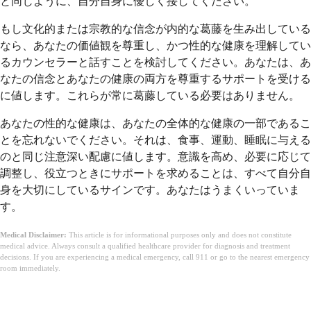
と同じように、自分自身に優しく接してください。
もし文化的または宗教的な信念が内的な葛藤を生み出している
なら、あなたの価値観を尊重し、かつ性的な健康を理解してい
るカウンセラーと話すことを検討してください。あなたは、あ
なたの信念とあなたの健康の両方を尊重するサポートを受ける
に値します。これらが常に葛藤している必要はありません。
あなたの性的な健康は、あなたの全体的な健康の一部であるこ
とを忘れないでください。それは、食事、運動、睡眠に与える
のと同じ注意深い配慮に値します。意識を高め、必要に応じて
調整し、役立つときにサポートを求めることは、すべて自分自
身を大切にしているサインです。あなたはうまくいっていま
す。
Medical Disclaimer:
This article is for informational purposes only and does not constitute
medical advice. Always consult a qualified healthcare provider for diagnosis and treatment
decisions. If you are experiencing a medical emergency, call 911 or go to the nearest emergency
room immediately.