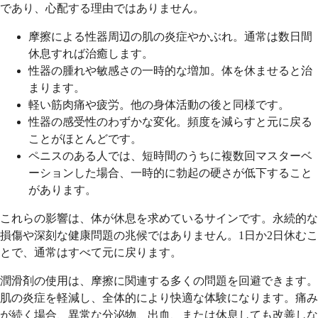
であり、心配する理由ではありません。
摩擦による性器周辺の肌の炎症やかぶれ。通常は数日間
休息すれば治癒します。
性器の腫れや敏感さの一時的な増加。体を休ませると治
まります。
軽い筋肉痛や疲労。他の身体活動の後と同様です。
性器の感受性のわずかな変化。頻度を減らすと元に戻る
ことがほとんどです。
ペニスのある人では、短時間のうちに複数回マスターベ
ーションした場合、一時的に勃起の硬さが低下すること
があります。
これらの影響は、体が休息を求めているサインです。永続的な
損傷や深刻な健康問題の兆候ではありません。1日か2日休むこ
とで、通常はすべて元に戻ります。
潤滑剤の使用は、摩擦に関連する多くの問題を回避できます。
肌の炎症を軽減し、全体的により快適な体験になります。痛み
が続く場合、異常な分泌物、出血、または休息しても改善しな