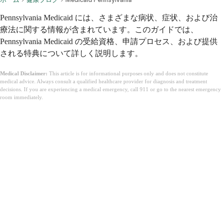
Pennsylvania Medicaid には、さまざまな病状、症状、および治
療法に関する情報が含まれています。このガイドでは、
Pennsylvania Medicaid の受給資格、申請プロセス、および提供
される特典について詳しく説明します。
Medical Disclaimer:
This article is for informational purposes only and does not constitute
medical advice. Always consult a qualified healthcare provider for diagnosis and treatment
decisions. If you are experiencing a medical emergency, call 911 or go to the nearest emergency
room immediately.