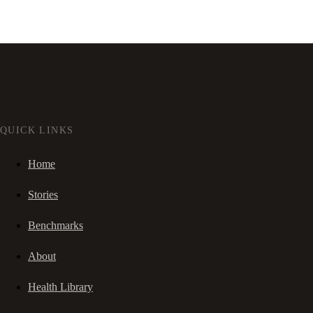
QUICK LINKS
Home
Stories
Benchmarks
About
Health Library