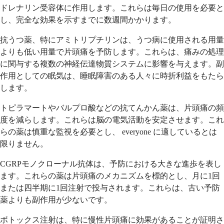
ドレナリン受容体に作用します。これらは毎日の使用を必要と
し、完全な効果を示すまでに数週間かかります。
抗うつ薬、特にアミトリプチリンは、うつ病に使用される用量
よりも低い用量で片頭痛を予防します。これらは、痛みの処理
に関与する複数の神経伝達物質システムに影響を与えます。副
作用としての眠気は、睡眠障害のある人々に時折利益をもたら
します。
トピラマートやバルプロ酸などの抗てんかん薬は、片頭痛の頻
度を減らします。これらは脳の電気活動を安定させます。これ
らの薬は慎重な監視を必要とし、 everyone に適しているとは
限りません。
CGRPモノクローナル抗体は、予防における大きな進歩を表し
ます。これらの薬は片頭痛のメカニズムを標的とし、月に1回
または四半期に1回注射で投与されます。これらは、古い予防
薬よりも副作用が少ないです。
ボトックス注射は、特に慢性片頭痛に効果があることが証明さ