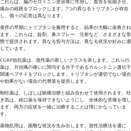
これらは、脳のセロトニン受容体に作用し、血管を収縮させ、
痛みの経路をブロックします。7つの異なるトリプタンが存在
し、個々の応答は異なります。
発作の早期にトリプタンを服用すると、結果が大幅に改善され
ます。これらは、錠剤、鼻スプレー、注射など、さまざまな形
態で提供されます。異なる投与方法は、異なる状況や好みに適
しています。
CGRP拮抗薬は、急性薬の新しいクラスを表します。これらの
薬は、片頭痛の痛いに関与する分子であるカルシトニン遺伝子
関連ペプチドをブロックします。トリプタンが適切でない場合
や効果がない場合の代替策を提供します。
制吐薬は、しばしば鎮痛治療と組み合わせて使用されます。吐
き気は、経口薬を保持できないようにし、全体的な苦痛を増し
ます。両方の症状を一緒に治療することは理にかなっていま
す。
薬物乱用は、困難な状況を生み出します。急性治療法を週に