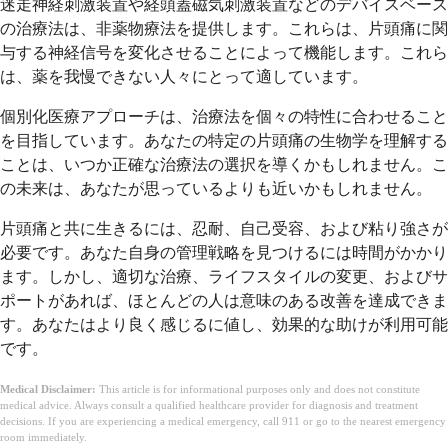
迷走神経刺激装置や経頭蓋磁気刺激装置などのデバイスベース
の治療法は、非薬物療法を提供します。これらは、片頭痛に関
与する神経信号を変化させることによって機能します。これら
は、薬を我慢できない人々にとって適しています。
個別化医療アプローチは、治療法を個々の特性に合わせること
を目指しています。あなたの特定の片頭痛の生物学を理解する
ことは、いつか正確な治療法の選択を導くかもしれません。こ
の未来は、あなたが思っているよりも近いかもしれません。
片頭痛と共に生きるには、忍耐、自己受容、および粘り強さが
必要です。あなた自身の管理戦略を見つけるには時間がかかり
ます。しかし、適切な治療、ライフスタイルの変更、およびサ
ポートがあれば、ほとんどの人は意味のある改善を達成できま
す。あなたはより良く感じるに値し、効果的な助けが利用可能
です。
Medical Disclaimer:
This article is for informational purposes only and does not constitute
medical advice. Always consult a qualified healthcare provider for diagnosis and treatment
decisions. If you are experiencing a medical emergency, call 911 or go to the nearest emergency
room immediately.