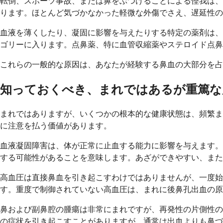
転倒、スポーツ事故、または鼻をぶつけることによる怪我は、
ります。ほとんど気づかなかった軽微な外傷でさえ、遅延性の
血液を薄くしたり、凝固に影響を与えたりする特定の薬剤は、
ゴリーに入ります。点鼻薬、特に血管収縮薬やステロイド点鼻
これらの一般的な原因は、あなたが経験する鼻血の大部分を占
知っておくべき、まれではあるが重篤な
まれではありますが、いくつかの根本的な健康状態は、頻繁ま
に注意を払う価値があります。
血液凝固障害は、体が正常に止血する能力に影響を与えます。
する可能性があることを意味します。あざができやすい、また
高血圧は直接鼻血を引き起こすわけではありませんが、一度始
す。重度で制御されていない高血圧は、まれに後鼻孔出血の原
鼻および副鼻腔の腫瘍は非常にまれですが、再発性の片側性の
の症状を引き起こすことがありますが、通常は出血よりも鼻づ