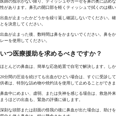
医師の指示がない限り、ティッシュやガーゼを鼻の奥に詰めな
性があります。鼻孔の開口部を軽くティッシュで拭くのは構い
出血が止まったかどうかを繰り返し確認しないでください。確
とを決意してください。
出血が止まった後、数時間は鼻をかまないでください。鼻をか
レーを使用してください。
いつ医療援助を求めるべきですか？
ほとんどの鼻血は、簡単な応急処置で自宅で解決します。しか
20分間の圧迫を続けても出血がひどい場合は、すぐに受診し
供者は、特別な詰め物や焼灼法を使用して止めることができま
鼻血中にめまい、虚弱、または失神を感じる場合は、救急外来
まうほどの出血も、緊急の評価に値します。
深刻な頭部または顔面の怪我の後に鼻血が出た場合は、助けを