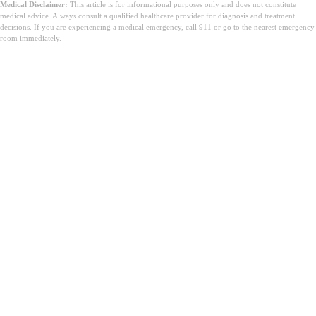
Medical Disclaimer:
This article is for informational purposes only and does not constitute
medical advice. Always consult a qualified healthcare provider for diagnosis and treatment
decisions. If you are experiencing a medical emergency, call 911 or go to the nearest emergency
room immediately.