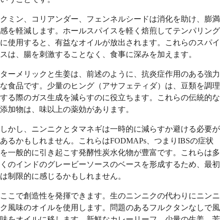
クミン、コリアンダー、フェンネルシードは消化を助け、膨満
感を軽減します。ホールスパイスを軽く焙煎してテンパリング
に使用すると、有益なオイルが放出されます。これらのスパイ
スは、腸を刺激することなく、食事に深みを加えます。
ターメリックと生姜は、前述のように、抗炎症作用のある強力
な食品です。少量のヒング（アサフェティダ）は、豆類を調理
する際のガス生成を減らすのに役立ちます。これらの伝統的な
添加物は、味以上の薬効があります。
しかし、ニンニクとタマネギは一時的に減らすか避ける必要が
あるかもしれません。これらはFODMAPs、つまりIBSの症状
を一般的に引き起こす発酵性炭水化物が豊富です。これらは多
くのインドのグレービーソースのベースを形成するため、最初
は制限的に感じるかもしれません。
ここで創造性を発揮できます。生のニンニクの代わりにニンニ
ク風味のオイルを使用します。問題のあるフルクタンなしで風
味をオイルに移します。新鮮なカレーリーフ、少量の生姜、芳