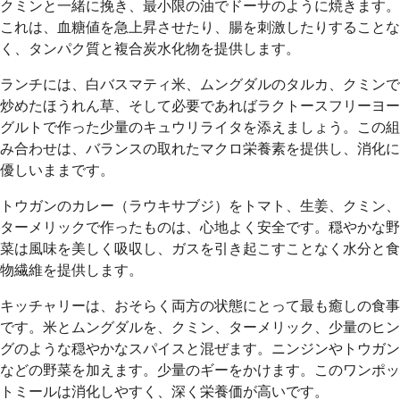
クミンと一緒に挽き、最小限の油でドーサのように焼きます。
これは、血糖値を急上昇させたり、腸を刺激したりすることな
く、タンパク質と複合炭水化物を提供します。
ランチには、白バスマティ米、ムングダルのタルカ、クミンで
炒めたほうれん草、そして必要であればラクトースフリーヨー
グルトで作った少量のキュウリライタを添えましょう。この組
み合わせは、バランスの取れたマクロ栄養素を提供し、消化に
優しいままです。
トウガンのカレー（ラウキサブジ）をトマト、生姜、クミン、
ターメリックで作ったものは、心地よく安全です。穏やかな野
菜は風味を美しく吸収し、ガスを引き起こすことなく水分と食
物繊維を提供します。
キッチャリーは、おそらく両方の状態にとって最も癒しの食事
です。米とムングダルを、クミン、ターメリック、少量のヒン
グのような穏やかなスパイスと混ぜます。ニンジンやトウガン
などの野菜を加えます。少量のギーをかけます。このワンポッ
トミールは消化しやすく、深く栄養価が高いです。