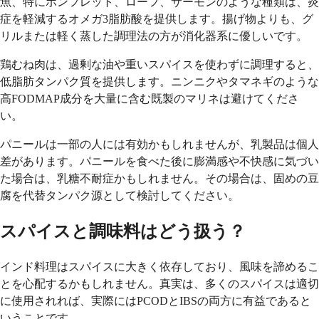
魚、特にポンフレット、ローフ、サーモンのような種類は、炎
症を軽減するオメガ3脂肪酸を提供します。揚げ物よりも、グ
リルまたは軽く蒸した調理法の方が消化器系に優しいです。
鶏むね肉は、過剰な油や重いスパイスを使わずに調理すると、
低脂肪タンパク質を提供します。ニンニクやタマネギのような
高FODMAP成分を大量に含む既製のマリネは避けてくださ
い。
パニールは一部の人には有効かもしれませんが、乳製品は個人
差があります。パニールを食べた後に膨満感や不快感に気づい
た場合は、乳糖不耐症かもしれません。その場合は、固めの豆
腐を代替タンパク源として検討してください。
スパイスと調味料はどう扱う？
インド料理はスパイスに大きく依存しており、風味を諦めるこ
とを心配するかもしれません。真実は、多くのスパイスは適切
に使用されれば、実際にはPCODとIBSの両方に有益であると
いうことです。