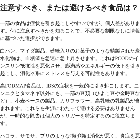
注意すべき、または避けるべき食品は？
一部の食品は症状を引き起こしやすいですが、個人差がありま
す。何に注意すべきかを知ることで、不必要な制限なしに情報
に基づいた選択ができます。
白パン、マイダ製品、砂糖入りのお菓子のような精製された炭
水化物は、血糖値を急速に急上昇させます。これはPCODのイ
ンスリン抵抗性を悪化させ、膨満感やエネルギーの低下を引き
起こし、消化器系にストレスを与える可能性もあります。
高FODMAP食品は、IBSの症状を一般的に引き起こします。ニ
ンニクとタマネギ以外にも、一部の豆類（ひよこ豆や金時豆な
ど）、小麦ベースの製品、カリフラワー、高乳糖の乳製品が含
まれます。これらを生涯にわたって避ける必要はありません
が、一時的な除去は個人のトリガーを特定するのに役立ちま
す。
パコラ、サモサ、プリのような揚げ物は消化が悪く、炎症を悪