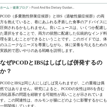
ホーム
健康ブログ
Pcod And Ibs Dietary Guidance And Indian Recipes
PCOD（多嚢胞性卵巣症候群）とIBS（過敏性腸症候群）の両
方を抱えていると、巷にあふれる矛盾した食事のアドバイスに
圧倒されるかもしれません。良いニュースは、いくつか配慮し
た選択をすることで、両方の状態に配慮した伝統的なインド料
理を楽しむことができるということです。このガイドでは、体
のユニークなニーズを尊重しながら、体に栄養を与えるための
実践的で思いやりのある戦略を説明します。
なぜPCODとIBSはしばしば併発するの
か？
PCODとIBSは同じ人にしばしば見られますが、この重複は偶
然ではありません。研究によると、PCODの女性はIBSを含む
消化器系の問題を経験する可能性が高いことが示されていま
す。この関連性は、ホルモンが腸にどのように影響するかにも
一部関係しています。