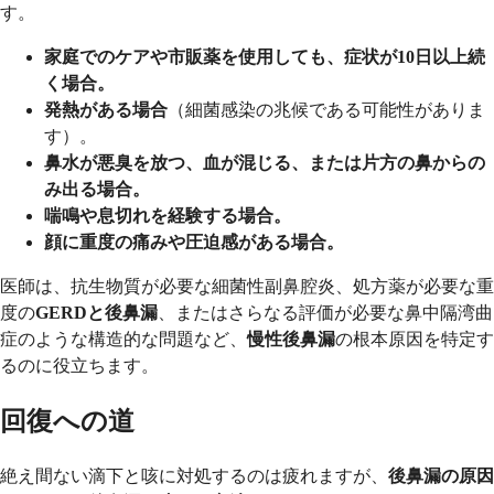
す。
家庭でのケアや市販薬を使用しても、症状が10日以上続
く場合。
発熱がある場合
（細菌感染の兆候である可能性がありま
す）。
鼻水が悪臭を放つ、血が混じる、または片方の鼻からの
み出る場合。
喘鳴や息切れを経験する場合。
顔に重度の痛みや圧迫感がある場合。
医師は、抗生物質が必要な細菌性副鼻腔炎、処方薬が必要な重
度の
GERDと後鼻漏
、またはさらなる評価が必要な鼻中隔湾曲
症のような構造的な問題など、
慢性後鼻漏
の根本原因を特定す
るのに役立ちます。
回復への道
絶え間ない滴下と咳に対処するのは疲れますが、
後鼻漏の原因