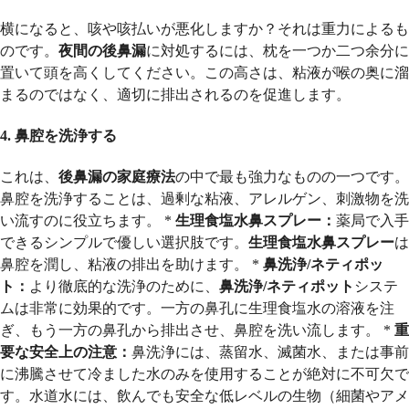
横になると、咳や咳払いが悪化しますか？それは重力によるも
のです。
夜間の後鼻漏
に対処するには、枕を一つか二つ余分に
置いて頭を高くしてください。この高さは、粘液が喉の奥に溜
まるのではなく、適切に排出されるのを促進します。
4. 鼻腔を洗浄する
これは、
後鼻漏の家庭療法
の中で最も強力なものの一つです。
鼻腔を洗浄することは、過剰な粘液、アレルゲン、刺激物を洗
い流すのに役立ちます。 *
生理食塩水鼻スプレー：
薬局で入手
できるシンプルで優しい選択肢です。
生理食塩水鼻スプレー
は
鼻腔を潤し、粘液の排出を助けます。 *
鼻洗浄/ネティポッ
ト：
より徹底的な洗浄のために、
鼻洗浄/ネティポット
システ
ムは非常に効果的です。一方の鼻孔に生理食塩水の溶液を注
ぎ、もう一方の鼻孔から排出させ、鼻腔を洗い流します。 *
重
要な安全上の注意：
鼻洗浄には、蒸留水、滅菌水、または事前
に沸騰させて冷ました水のみを使用することが絶対に不可欠で
す。水道水には、飲んでも安全な低レベルの生物（細菌やアメ