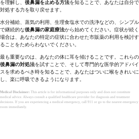
を理解し、
後鼻漏を止める方法
を知ることで、あなたは自分で
対処する力を取り戻せます。
水分補給、蒸気の利用、生理食塩水での洗浄などの、シンプル
で継続的な
後鼻漏の家庭療法
から始めてください。症状が続く
場合は、あなたの特定の症状に合わせた市販薬の利用を検討す
ることをためらわないでください。
最も重要なのは、あなたの体に耳を傾けることです。これらの
後鼻漏の対処法
を試すことで、そして専門的な医学的アドバイ
スを求めるべき時を知ることで、あなたはついに喉をきれいに
し、楽に呼吸できるようになります。
Medical Disclaimer:
This article is for informational purposes only and does not constitute
medical advice. Always consult a qualified healthcare provider for diagnosis and treatment
decisions. If you are experiencing a medical emergency, call 911 or go to the nearest emergency
room immediately.