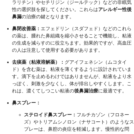
ラリチン）やセチリジン（ジールテック）などの非眠気
性の選択肢を探してください。これらは
アレルギー性後
鼻漏
の治療の鍵となります。
鼻閉改善薬：
エフェドリン（スダフェド）などのこれら
の薬は、腫れた鼻組織を縮小させることで機能し、粘液
の生成を減らすのに役立ちます。効果的ですが、高血圧
の人は注意して使用する必要があります。
去痰薬（粘液溶解薬）：
グアイフェネシン（ムコタイ
ド）を含む薬は、粘液を薄くするように設計されていま
す。滴下を止めるわけではありませんが、粘液をより水
っぽく、刺激を少なくし、体が排出しやすくします。こ
れは、濃くてしつこい粘液の
後鼻漏治療
に最適です。
鼻スプレー：
ステロイド鼻スプレー：
フルチカゾン（フロネー
ズ）やトリアムシノロン（ナサコート）のようなス
プレーは、鼻腔の炎症を軽減します。慢性的な問