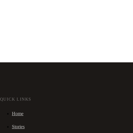
QUICK LINKS
Home
Stories