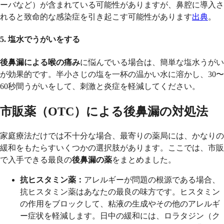
ーバなど）が含まれている可能性がありますが、鼻腔に導入さ
れると致命的な感染症を引き起こす可能性があります
出典
。
5. 塩水でうがいをする
後鼻漏による喉の痛み
に悩んでいる場合は、簡単な塩水うがい
が効果的です。半小さじの塩を一杯の温かい水に溶かし、30〜
60秒間うがいをして、刺激と炎症を軽減してください。
市販薬（OTC）による後鼻漏の対処法
家庭療法だけでは不十分な場合、最寄りの薬局には、かなりの
緩和をもたらすいくつかの選択肢があります。ここでは、市販
で入手できる最良の
後鼻漏の薬
をまとめました。
抗ヒスタミン薬：
アレルギーが問題の根源である場合、
抗ヒスタミン薬はあなたの最良の味方です。ヒスタミン
の作用をブロックして、粘液の生成やその他のアレルギ
ー症状を軽減します。日中の緩和には、ロラタジン（ク