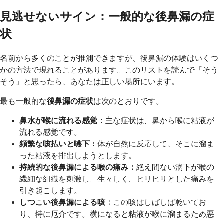
見逃せないサイン：一般的な後鼻漏の症
状
名前から多くのことが推測できますが、後鼻漏の体験はいくつ
かの方法で現れることがあります。このリストを読んで「そう
そう」と思ったら、あなたは正しい場所にいます。
最も一般的な
後鼻漏の症状
は次のとおりです。
鼻水が喉に流れる感覚：
主な症状は、鼻から喉に粘液が
流れる感覚です。
頻繁な咳払いと嚥下：
体が自然に反応して、そこに溜ま
った粘液を排出しようとします。
持続的な後鼻漏による喉の痛み：
絶え間ない滴下が喉の
繊細な組織を刺激し、生々しく、ヒリヒリとした痛みを
引き起こします。
しつこい後鼻漏による咳：
この咳はしばしば乾いてお
り、特に厄介です。横になると粘液が喉に溜まるため悪