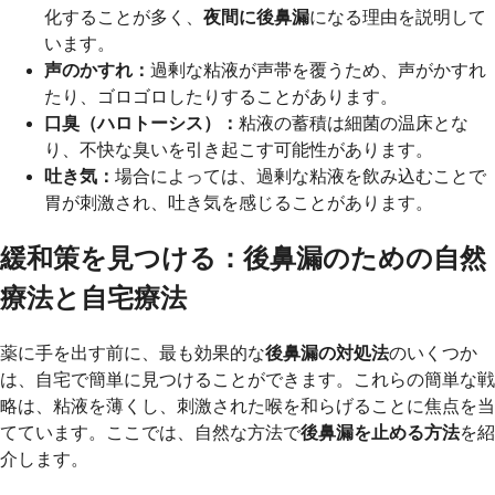
化することが多く、
夜間に後鼻漏
になる理由を説明して
います。
声のかすれ：
過剰な粘液が声帯を覆うため、声がかすれ
たり、ゴロゴロしたりすることがあります。
口臭（ハロトーシス）：
粘液の蓄積は細菌の温床とな
り、不快な臭いを引き起こす可能性があります。
吐き気：
場合によっては、過剰な粘液を飲み込むことで
胃が刺激され、吐き気を感じることがあります。
緩和策を見つける：後鼻漏のための自然
療法と自宅療法
薬に手を出す前に、最も効果的な
後鼻漏の対処法
のいくつか
は、自宅で簡単に見つけることができます。これらの簡単な戦
略は、粘液を薄くし、刺激された喉を和らげることに焦点を当
てています。ここでは、自然な方法で
後鼻漏を止める方法
を紹
介します。