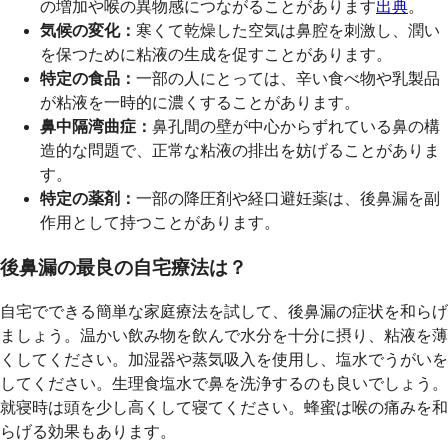
の増加や喉の異物感につながることがあります
出典
。
気候の変化：
寒くて乾燥した空気は鼻腔を刺激し、潤い
を保つために粘液の生成を促すことがあります。
特定の食品：
一部の人にとっては、辛い食べ物や乳製品
が粘液を一時的に濃くすることがあります。
鼻中隔湾曲症：
鼻孔間の壁が中心からずれている鼻の構
造的な問題で、正常な粘液の排出を妨げることがありま
す。
特定の薬剤：
一部の降圧剤や経口避妊薬は、後鼻漏を副
作用として持つことがあります。
後鼻漏の最良の自宅療法は？
自宅でできる簡単な家庭療法を試して、後鼻漏の症状を和らげ
ましょう。温かい飲み物を飲んで水分を十分に摂り、粘液を薄
くしてください。加湿器や蒸気吸入を使用し、塩水でうがいを
してください。生理食塩水で鼻を洗浄するのも良いでしょう。
就寝時は頭を少し高くして寝てください。蜂蜜は喉の痛みを和
らげる効果もあります。