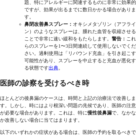
題、特にアレルギーに関連するものに非常に効果的
ですが、効果が出るまでに数日かかる場合がありま
す。
鼻閉改善鼻スプレー：
オキシメタゾリン（アフライ
ン）のようなスプレーは、腫れた血管を収縮させる
ことで非常に速い緩和をもたらします。
警告：
これ
らのスプレーを1〜3日間連続して使用しないでくだ
さい。過剰使用は「リバウンド充血」を引き起こす
可能性があり、スプレーを中止すると充血が悪化す
る状態です
出典
。
医師の診察を受けるべき時
ほとんどの後鼻漏のケースは、時間と上記の治療法で改善しま
す。しかし、時にはより根深い問題の兆候であり、医師の注意
が必要な場合があります。これは、特に
慢性後鼻漏
で、なかな
か改善しない場合に当てはまります。
以下のいずれかの症状がある場合は、医師の予約を取るべきで