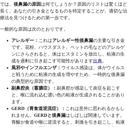
では、
後鼻漏の原因
は何でしょうか？原因のリストは驚くほど
長く、あなたの引き金となるものを特定することが、適切な治
療法を見つけるための第一歩です。
一般的な原因は次のとおりです。
アレルギー：
これは
アレルギー性後鼻漏
の主要な引き金
です。花粉、ハウスダスト、ペットの毛などのアレルゲ
ンにさらされると、体はヒスタミンを放出し、粘液の生
成を過剰に引き起こす可能性があります
出典
。
風邪やインフルエンザ：
ウイルス感染は、体がウイルス
と戦うために粘液の生成を増やすため、一時的な後鼻漏
の典型的な原因です。
副鼻腔炎（蓄膿症）：
副鼻腔が感染して炎症を起こす
と、喉に流れ込む濃い色の粘液が生成されることがあり
ます。
GERD（胃食道逆流症）：
これは意外に思われるかもし
れません。
GERDと後鼻漏
はしばしば関連しています。
胃酸が食道や喉に逆流すると、刺激を引き起こし、粘液