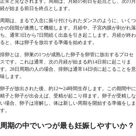
正常と見なされます。周期は、月経の初日を起点とし、次の月
経が始まる前日を終点とします。
周期は、まるで入念に振り付けられたダンスのように、いくつ
かの段階が連携して機能します。月経中、子宮内膜が剥がれ落
ち、通常3日から7日間続く出血を引き起こします。月経が終わ
ると、体は卵子を放出する準備を始めます。
排卵とは、卵巣の1つが成熟した卵子を卵管に放出するプロセ
スです。これは通常、次の月経が始まる約14日前に起こりま
す。28日周期の人の場合、排卵は通常14日頃に起こることを意
味します。
卵子が放出された後、約12〜24時間生存します。この期間中に
精子と卵子が出会えば、受精が起こり得ます。卵子が受精しな
い場合、卵子は溶解し、体は新しい周期を開始する準備をしま
す。
周期の中でいつが最も妊娠しやすいか？