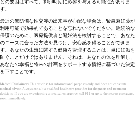
どの要因はすべて、排卵時期に影響を与える可能性がありま
す。
最近の無防備な性交渉の出来事が心配な場合は、緊急避妊薬が
利用可能で効果的であることを忘れないでください。継続的な
保護のために、医療提供者と避妊法を検討することで、あなた
のニーズに合った方法を見つけ、安心感を得ることができま
す。あなたの生殖に関する健康を管理することは、単に妊娠を
防ぐことだけではありません。それは、あなたの体を理解し、
あなたの幸福と将来の計画をサポートする情報に基づいた決定
を下すことです。
Medical Disclaimer:
This article is for informational purposes only and does not constitute
medical advice. Always consult a qualified healthcare provider for diagnosis and treatment
decisions. If you are experiencing a medical emergency, call 911 or go to the nearest emergency
room immediately.