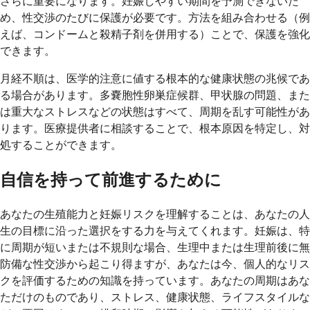
さらに重要になります。妊娠しやすい期間を予測できないた
め、性交渉のたびに保護が必要です。方法を組み合わせる（例
えば、コンドームと殺精子剤を併用する）ことで、保護を強化
できます。
月経不順は、医学的注意に値する根本的な健康状態の兆候であ
る場合があります。多嚢胞性卵巣症候群、甲状腺の問題、また
は重大なストレスなどの状態はすべて、周期を乱す可能性があ
ります。医療提供者に相談することで、根本原因を特定し、対
処することができます。
自信を持って前進するために
あなたの生殖能力と妊娠リスクを理解することは、あなたの人
生の目標に沿った選択をする力を与えてくれます。妊娠は、特
に周期が短いまたは不規則な場合、生理中または生理前後に無
防備な性交渉から起こり得ますが、あなたは今、個人的なリス
クを評価するための知識を持っています。あなたの周期はあな
ただけのものであり、ストレス、健康状態、ライフスタイルな