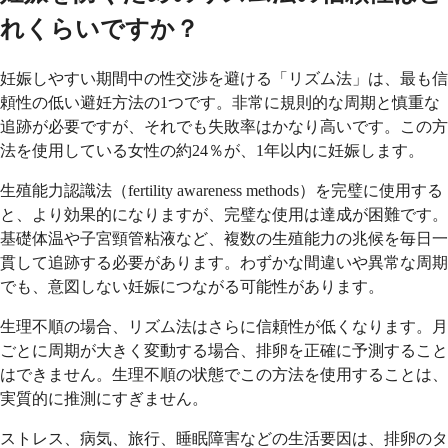
れくらいですか？
妊娠しやすい期間中の性交渉を避ける「リズム法」は、最も信
頼性の低い避妊方法の1つです。非常に規則的な周期と慎重な
追跡が必要ですが、それでも失敗率はかなり高いです。この方
法を使用している女性の約24％が、1年以内に妊娠します。
生殖能力認識法（fertility awareness methods）を完璧に使用する
と、より効果的になりますが、完璧な使用は達成が困難です。
基礎体温や子宮頸管粘液など、複数の生殖能力の兆候を毎日一
貫して追跡する必要があります。わずかな間違いや異常な周期
でも、意図しない妊娠につながる可能性があります。
生理不順の場合、リズム法はさらに信頼性が低くなります。月
ごとに周期が大きく変動する場合、排卵を正確に予測すること
はできません。生理不順の状態でこの方法を使用することは、
実質的に推測にすぎません。
ストレス、病気、旅行、睡眠障害などの生活要因は、排卵のタ