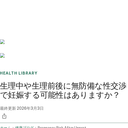
Benchmarks
Stories
FAQ
Sign up / Log in
HEALTH LIBRARY
生理中や生理前後に無防備な性交渉
で妊娠する可能性はありますか？
最終更新
2026年3月3日
ホーム
健康ブログ
Pregnancy Risk After Unprotected Sex Near Menstruation