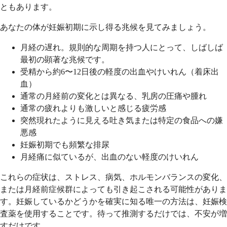
ともあります。
あなたの体が妊娠初期に示し得る兆候を見てみましょう。
月経の遅れ。規則的な周期を持つ人にとって、しばしば
最初の顕著な兆候です。
受精から約6〜12日後の軽度の出血やけいれん（着床出
血）
通常の月経前の変化とは異なる、乳房の圧痛や腫れ
通常の疲れよりも激しいと感じる疲労感
突然現れたように見える吐き気または特定の食品への嫌
悪感
妊娠初期でも頻繁な排尿
月経痛に似ているが、出血のない軽度のけいれん
これらの症状は、ストレス、病気、ホルモンバランスの変化、
または月経前症候群によっても引き起こされる可能性がありま
す。妊娠しているかどうかを確実に知る唯一の方法は、妊娠検
査薬を使用することです。待って推測するだけでは、不安が増
すだけです。