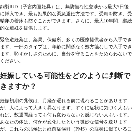
銅製IUD（子宮内避妊具）は、無防備な性交渉から最大5日後
に挿入でき、最も効果的な緊急避妊方法です。受精を防ぎ、受
精卵の着床も防ぐことができます。さらに、最大10年間、継続
的な避妊を提供します。
緊急避妊薬は、薬局、保健所、多くの医療提供者から入手でき
ます。一部のタイプは、年齢に関係なく処方箋なしで入手でき
ます。恥ずかしさのために、自分を守ることをためらわないで
ください。
妊娠している可能性をどのように判断で
きますか？
妊娠初期の兆候は、月経が遅れる前に現れることがあります
が、人によって大きく異なります。すぐに症状に気づく人もい
れば、数週間経っても何も変わらないと感じない人もいます。
あなたの体は、何かが変化したという微妙な信号を送ります
が、これらの兆候は月経前症候群（PMS）の症状に似ているこ