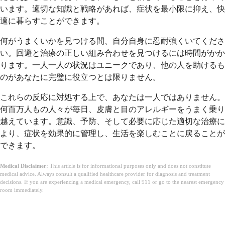
います。適切な知識と戦略があれば、症状を最小限に抑え、快
適に暮らすことができます。
何がうまくいかを見つける間、自分自身に忍耐強くいてくださ
い。回避と治療の正しい組み合わせを見つけるには時間がかか
ります。一人一人の状況はユニークであり、他の人を助けるも
のがあなたに完璧に役立つとは限りません。
これらの反応に対処する上で、あなたは一人ではありません。
何百万人もの人々が毎日、皮膚と目のアレルギーをうまく乗り
越えています。意識、予防、そして必要に応じた適切な治療に
より、症状を効果的に管理し、生活を楽しむことに戻ることが
できます。
Medical Disclaimer:
This article is for informational purposes only and does not constitute
medical advice. Always consult a qualified healthcare provider for diagnosis and treatment
decisions. If you are experiencing a medical emergency, call 911 or go to the nearest emergency
room immediately.