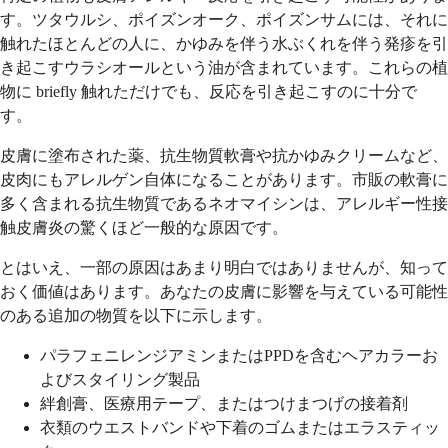
す。ツタウルシ、ポイズンオーク、ポイズンサムには、それに
触れたほとんどの人に、かゆみを伴う水ぶくれを伴う発疹を引
き起こすウラシオールという油が含まれています。これらの植
物に briefly 触れただけでも、反応を引き起こすのに十分で
す。
皮膚に塗布された薬、抗生物質軟膏や抗かゆみクリームなど、
皮肉にもアレルゲン自体になることがあります。市販の軟膏に
多く含まれる抗生物質であるネオマイシンは、アレルギー性接
触皮膚炎の驚くほど一般的な原因です。
とはいえ、一部の原因はあまり明白ではありませんが、知って
おく価値はあります。あなたの皮膚に影響を与えている可能性
のある追加の物質を以下に示します。
パラフェニレンジアミンまたはPPDを含むヘアカラーお
よびスタイリング製品
絆創膏、医療用テープ、またはつけまつげの接着剤
衣類のウエストバンドや下着のゴムまたはエラスティッ