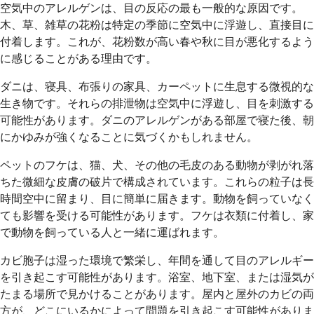
空気中のアレルゲンは、目の反応の最も一般的な原因です。
木、草、雑草の花粉は特定の季節に空気中に浮遊し、直接目に
付着します。これが、花粉数が高い春や秋に目が悪化するよう
に感じることがある理由です。
ダニは、寝具、布張りの家具、カーペットに生息する微視的な
生き物です。それらの排泄物は空気中に浮遊し、目を刺激する
可能性があります。ダニのアレルゲンがある部屋で寝た後、朝
にかゆみが強くなることに気づくかもしれません。
ペットのフケは、猫、犬、その他の毛皮のある動物が剥がれ落
ちた微細な皮膚の破片で構成されています。これらの粒子は長
時間空中に留まり、目に簡単に届きます。動物を飼っていなく
ても影響を受ける可能性があります。フケは衣類に付着し、家
で動物を飼っている人と一緒に運ばれます。
カビ胞子は湿った環境で繁栄し、年間を通して目のアレルギー
を引き起こす可能性があります。浴室、地下室、または湿気が
たまる場所で見かけることがあります。屋内と屋外のカビの両
方が、どこにいるかによって問題を引き起こす可能性がありま