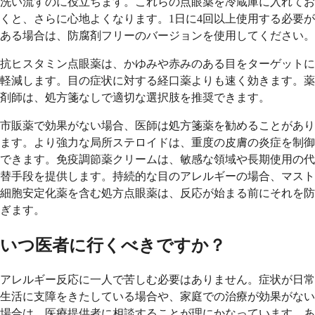
洗い流すのに役立ちます。これらの点眼薬を冷蔵庫に入れてお
くと、さらに心地よくなります。1日に4回以上使用する必要が
ある場合は、防腐剤フリーのバージョンを使用してください。
抗ヒスタミン点眼薬は、かゆみや赤みのある目をターゲットに
軽減します。目の症状に対する経口薬よりも速く効きます。薬
剤師は、処方箋なしで適切な選択肢を推奨できます。
市販薬で効果がない場合、医師は処方箋薬を勧めることがあり
ます。より強力な局所ステロイドは、重度の皮膚の炎症を制御
できます。免疫調節薬クリームは、敏感な領域や長期使用の代
替手段を提供します。持続的な目のアレルギーの場合、マスト
細胞安定化薬を含む処方点眼薬は、反応が始まる前にそれを防
ぎます。
いつ医者に行くべきですか？
アレルギー反応に一人で苦しむ必要はありません。症状が日常
生活に支障をきたしている場合や、家庭での治療が効果がない
場合は、医療提供者に相談することが理にかなっています。あ