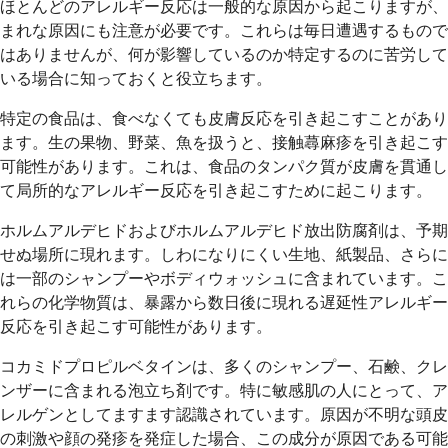
ほとんどのアレルギー反応は一般的な原因から起こりますが、
まれな原因にも注意が必要です。これらは毎日遭遇するもので
はありませんが、何が影響しているのか特定するのに苦労して
いる場合に知っておくと役立ちます。
特定の食品は、食べなくても皮膚反応を引き起こすことがあり
ます。生​​の果物、野菜、魚を扱うと、接触蕁麻疹を引き起こす
可能性があります。これは、食品のタンパク質が皮膚を貫通し
て局所的なアレルギー反応を引き起こすために起こります。
ホルムアルデヒドおよびホルムアルデヒド放出防腐剤は、予期
せぬ場所に現れます。しわになりにくい生地、紙製品、さらに
は一部のシャンプーやボディウォッシュに含まれています。こ
れらの化学物質は、暴露から数日後に現れる遅延性アレルギー
反応を引き起こす可能性があります。
コカミドプロピルベタインは、多くのシャンプー、石鹸、クレ
ンザーに含まれる泡立ち剤です。特に敏感肌の人にとって、ア
レルゲンとしてますます認識されています。原因が不明な頭皮
の刺激や顔の発疹を発症した場合、この成分が原因である可能