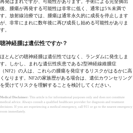
再発はまれですが、可能性があります。手術による完全摘出
後、腫瘍が再発する可能性は非常に低く、通常は5％未満で
す。放射線治療では、腫瘍は通常永久的に成長を停止します
が、非常にまれに数年後に再び成長し始める可能性がありま
す。
聴神経腫は遺伝性ですか？
ほとんどの聴神経腫は遺伝性ではなく、ランダムに発生しま
す。しかし、まれな遺伝性疾患である2型神経線維腫症
（NF2）の人は、これらの腫瘍を発症するリスクがはるかに高
くなります。NF2の家族歴がある場合は、遺伝カウンセリング
を受けてリスクを理解することを検討してください。
Medical Disclaimer:
This article is for informational purposes only and does not constitute
medical advice. Always consult a qualified healthcare provider for diagnosis and treatment
decisions. If you are experiencing a medical emergency, call 911 or go to the nearest emergency
room immediately.