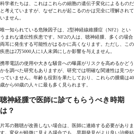
科学者たちは、これはこれらの細胞の遺伝子変化によるものだ
と考えていますが、なぜこれが起こるのかは完全に理解されて
いません。
唯一知られている危険因子は、2型神経線維腫症（NF2）とい
うまれな遺伝性疾患です。NF2の人は、聴神経腫、多くの場合
両耳に発生する可能性がはるかに高くなります。ただし、この
疾患は2万5000人に1人未満にしか影響を与えません。
携帯電話の使用や大きな騒音への曝露がリスクを高めるかどう
かを調べた研究もありますが、研究では明確な関連性は見つか
っていません。年齢も役割を果たしており、これらの腫瘍は40
歳から60歳の人々に最も多く見られます。
聴神経腫で医師に診てもらうべき時期
は？
片耳の難聴が改善しない場合は、医師に連絡する必要がありま
す。変化が軽微に見える場合でも、早期発見がより良い治療結