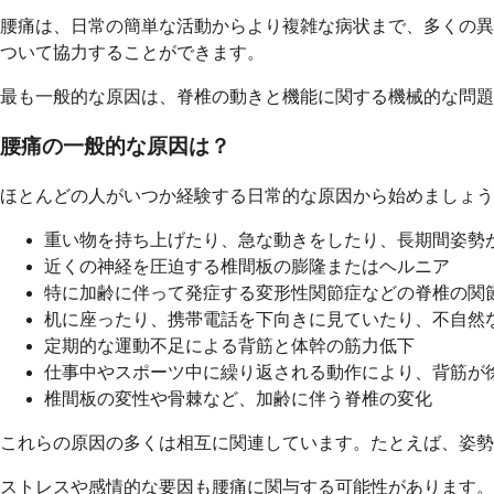
腰痛は、日常の簡単な活動からより複雑な病状まで、多くの異
ついて協力することができます。
最も一般的な原因は、脊椎の動きと機能に関する機械的な問題
腰痛の一般的な原因は？
ほとんどの人がいつか経験する日常的な原因から始めましょう
重い物を持ち上げたり、急な動きをしたり、長期間姿勢
近くの神経を圧迫する椎間板の膨隆またはヘルニア
特に加齢に伴って発症する変形性関節症などの脊椎の関
机に座ったり、携帯電話を下向きに見ていたり、不自然
定期的な運動不足による背筋と体幹の筋力低下
仕事中やスポーツ中に繰り返される動作により、背筋が
椎間板の変性や骨棘など、加齢に伴う脊椎の変化
これらの原因の多くは相互に関連しています。たとえば、姿勢
ストレスや感情的な要因も腰痛に関与する可能性があります。