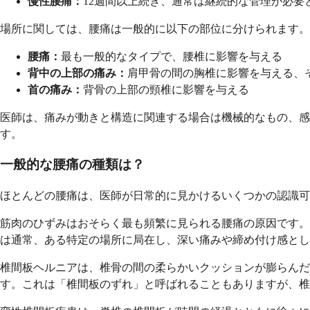
慢性腰痛：
12週間以上続き、通常は継続的な管理が必要
場所に関しては、腰痛は一般的に以下の部位に分けられます。
腰痛：
最も一般的なタイプで、腰椎に影響を与える
背中の上部の痛み：
肩甲骨の間の胸椎に影響を与える、
首の痛み：
背骨の上部の頸椎に影響を与える
医師は、痛みが動きと構造に関連する場合は機械的なもの、感
す。
一般的な腰痛の種類は？
ほとんどの腰痛は、医師が日常的に見かけるいくつかの認識可
筋肉のひずみはおそらく最も頻繁に見られる腰痛の原因です。
は通常、ある特定の場所に局在し、深い痛みや締め付け感とし
椎間板ヘルニアは、椎骨の間の柔らかいクッションが膨らんだ
す。これは「椎間板のずれ」と呼ばれることもありますが、椎