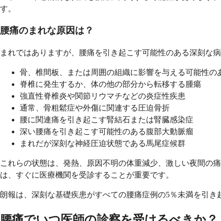
す。
腰痛のまれな原因は？
まれではありますが、腰痛を引き起こす可能性のある深刻な病
骨、椎間板、または周囲の組織に影響を与える可能性の
脊椎に発生するか、体の他の部分から転移する腫瘍
強直性脊椎炎や関節リウマチなどの炎症性疾患
通常、骨粗鬆症や外傷に関連する圧迫骨折
腰に関連痛を引き起こす腎結石または腎臓感染症
深い腰痛を引き起こす可能性のある腹部大動脈瘤
まれだが深刻な神経圧迫状態である馬尾症候群
これらの状態は、発熱、原因不明の体重減少、激しい夜間の痛
は、すぐに医療機関を受診することが重要です。
朗報は、深刻な基礎疾患がすべての腰痛症例の5％未満を引き
腰痛でいつ医師の診察を受けるべきか？