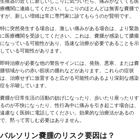
生殖器の近くに新しいしこりに気づいたら、痛みがなくても医
療機関に連絡してください。しこりのほとんどは無害な嚢腫で
すが、新しい増殖は常に専門家に診てもらうのが賢明です。
特に突然発生する場合は、激しい痛みがある場合は、より緊急
に医療機関を受診してください。これは、嚢腫が感染して膿瘍
になっている可能性があり、迅速な治療が必要であることを示
している可能性があります。
即時治療が必要な他の警告サインには、発熱、悪寒、または嚢
腫領域からの赤い筋状の腫れなどがあります。これらの症状
は、治療せずに放置すると広がる可能性のあるより深刻な感染
症を示唆しています。
嚢腫が日常生活の活動の妨げになったり、歩いたり座ったりす
るのが不快になったり、性行為中に痛みを引き起こす場合は、
遠慮なく医師に電話してください。効果的な治療法があるの
で、黙って苦しむ必要はありません。
バルソリン嚢腫のリスク要因は？