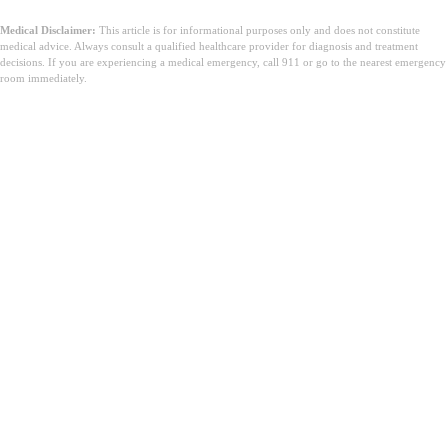
Medical Disclaimer:
This article is for informational purposes only and does not constitute
medical advice. Always consult a qualified healthcare provider for diagnosis and treatment
decisions. If you are experiencing a medical emergency, call 911 or go to the nearest emergency
room immediately.