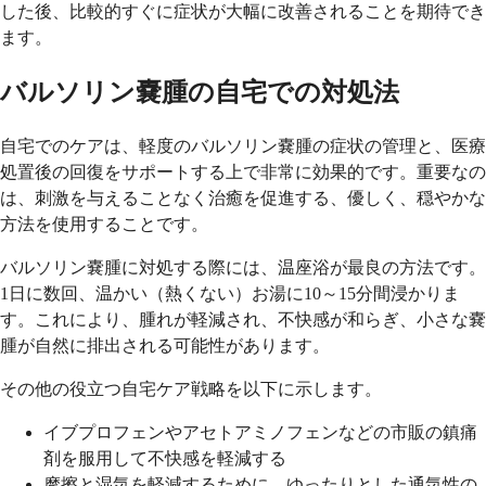
した後、比較的すぐに症状が大幅に改善されることを期待でき
ます。
バルソリン嚢腫の自宅での対処法
自宅でのケアは、軽度のバルソリン嚢腫の症状の管理と、医療
処置後の回復をサポートする上で非常に効果的です。重要なの
は、刺激を与えることなく治癒を促進する、優しく、穏やかな
方法を使用することです。
バルソリン嚢腫に対処する際には、温座浴が最良の方法です。
1日に数回、温かい（熱くない）お湯に10～15分間浸かりま
す。これにより、腫れが軽減され、不快感が和らぎ、小さな嚢
腫が自然に排出される可能性があります。
その他の役立つ自宅ケア戦略を以下に示します。
イブプロフェンやアセトアミノフェンなどの市販の鎮痛
剤を服用して不快感を軽減する
摩擦と湿気を軽減するために、ゆったりとした通気性の