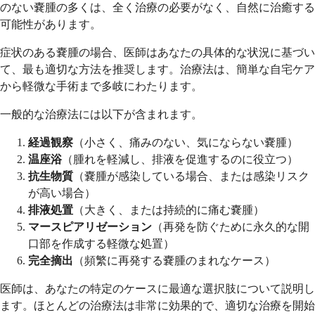
のない嚢腫の多くは、全く治療の必要がなく、自然に治癒する
可能性があります。
症状のある嚢腫の場合、医師はあなたの具体的な状況に基づい
て、最も適切な方法を推奨します。治療法は、簡単な自宅ケア
から軽微な手術まで多岐にわたります。
一般的な治療法には以下が含まれます。
経過観察
（小さく、痛みのない、気にならない嚢腫）
温座浴
（腫れを軽減し、排液を促進するのに役立つ）
抗生物質
（嚢腫が感染している場合、または感染リスク
が高い場合）
排液処置
（大きく、または持続的に痛む嚢腫）
マースピアリゼーション
（再発を防ぐために永久的な開
口部を作成する軽微な処置）
完全摘出
（頻繁に再発する嚢腫のまれなケース）
医師は、あなたの特定のケースに最適な選択肢について説明し
ます。ほとんどの治療法は非常に効果的で、適切な治療を開始