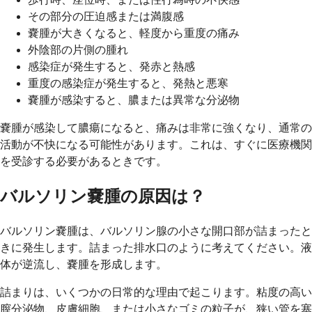
その部分の圧迫感または満腹感
嚢腫が大きくなると、軽度から重度の痛み
外陰部の片側の腫れ
感染症が発生すると、発赤と熱感
重度の感染症が発生すると、発熱と悪寒
嚢腫が感染すると、膿または異常な分泌物
嚢腫が感染して膿瘍になると、痛みは非常に強くなり、通常の
活動が不快になる可能性があります。これは、すぐに医療機関
を受診する必要があるときです。
バルソリン嚢腫の原因は？
バルソリン嚢腫は、バルソリン腺の小さな開口部が詰まったと
きに発生します。詰まった排水口のように考えてください。液
体が逆流し、嚢腫を形成します。
詰まりは、いくつかの日常的な理由で起こります。粘度の高い
膣分泌物、皮膚細胞、または小さなゴミの粒子が、狭い管を塞