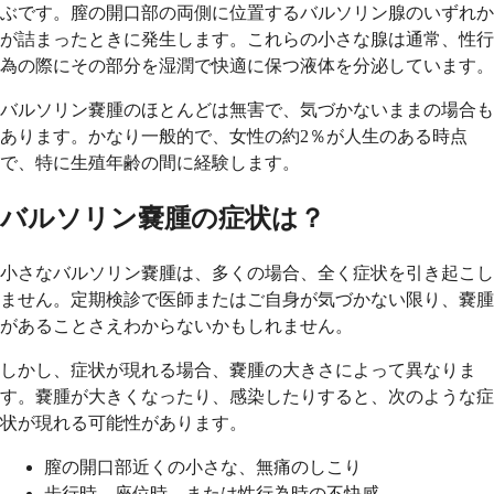
ぶです。膣の開口部の両側に位置するバルソリン腺のいずれか
が詰まったときに発生します。これらの小さな腺は通常、性行
為の際にその部分を湿潤で快適に保つ液体を分泌しています。
バルソリン嚢腫のほとんどは無害で、気づかないままの場合も
あります。かなり一般的で、女性の約2％が人生のある時点
で、特に生殖年齢の間に経験します。
バルソリン嚢腫の症状は？
小さなバルソリン嚢腫は、多くの場合、全く症状を引き起こし
ません。定期検診で医師またはご自身が気づかない限り、嚢腫
があることさえわからないかもしれません。
しかし、症状が現れる場合、嚢腫の大きさによって異なりま
す。嚢腫が大きくなったり、感染したりすると、次のような症
状が現れる可能性があります。
膣の開口部近くの小さな、無痛のしこり
歩行時、座位時、または性行為時の不快感