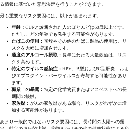
る情報に基づいた意思決定を行うことができます。
最も重要なリスク要因には、以下が含まれます。
年齢：
CUPと診断された人のほとんどは60歳以上です。
ただし、どの年齢でも発生する可能性があります。
たばこの使用：
喫煙やその他のたばこ製品の使用は、リ
スクを大幅に増加させます。
過度のアルコール摂取：
長年にわたる大量飲酒は、リス
クを高めます。
特定のウイルス感染症：
HPV、B型およびC型肝炎、およ
びエプスタイン・バーウイルスが寄与する可能性があり
ます。
職業上の暴露：
特定の化学物質またはアスベストへの長
期間の接触。
家族歴：
がんの家族歴がある場合、リスクがわずかに増
加する可能性があります。
あまり一般的ではないリスク要因には、長時間の太陽への露
出、特定の遺伝的状態、薬物またはその他の健康状態による免