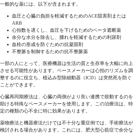
一般的な薬には、以下が含まれます。
血圧と心臓の負担を軽減するためのACE阻害剤または
ARB
心拍数を遅くし、血圧を下げるためのベータ遮断薬
余分な水分を除去し、腫れを軽減するための利尿剤
血栓の形成を防ぐための抗凝固剤
不整脈を制御するための抗不整脈薬
一部の人にとって、医療機器は生活の質と生存率を大幅に向上
させる可能性があります。ペースメーカーは心拍のリズムを調
整するのに役立ち、植込み型除細動器（ICD）は突然死を防ぐ
ことができます。
心臓再同期療法は、心臓の両側がより良い連携で鼓動するのを
助ける特殊なペースメーカーを使用します。この治療法は、特
定の種類の心不全に特に効果があります。
薬物療法と機器療法だけでは不十分な重症例では、手術療法が
検討される場合があります。これには、肥大型心筋症で余分な