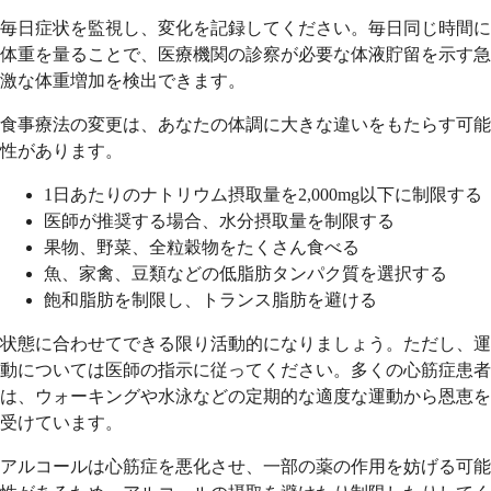
毎日症状を監視し、変化を記録してください。毎日同じ時間に
体重を量ることで、医療機関の診察が必要な体液貯留を示す急
激な体重増加を検出できます。
食事療法の変更は、あなたの体調に大きな違いをもたらす可能
性があります。
1日あたりのナトリウム摂取量を2,000mg以下に制限する
医師が推奨する場合、水分摂取量を制限する
果物、野菜、全粒穀物をたくさん食べる
魚、家禽、豆類などの低脂肪タンパク質を選択する
飽和脂肪を制限し、トランス脂肪を避ける
状態に合わせてできる限り活動的になりましょう。ただし、運
動については医師の指示に従ってください。多くの心筋症患者
は、ウォーキングや水泳などの定期的な適度な運動から恩恵を
受けています。
アルコールは心筋症を悪化させ、一部の薬の作用を妨げる可能