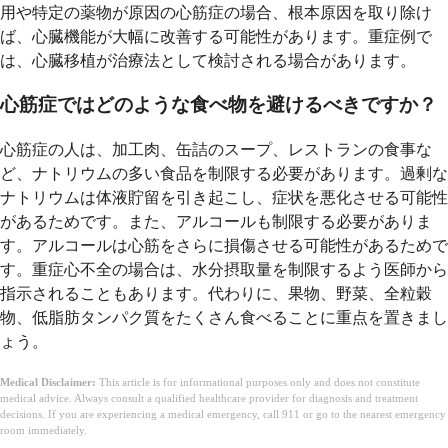
用や特定の薬物が原因の心筋症の場合、根本原因を取り除け
ば、心臓機能が大幅に改善する可能性があります。重症例で
は、心臓移植が治療法として検討される場合があります。
心筋症ではどのような食べ物を避けるべきですか？
心筋症の人は、加工肉、缶詰のスープ、レストランの食事な
ど、ナトリウムの多い食品を制限する必要があります。過剰な
ナトリウムは体液貯留を引き起こし、症状を悪化させる可能性
があるためです。また、アルコールも制限する必要がありま
す。アルコールは心筋をさらに損傷させる可能性があるためで
す。重症心不全の場合は、水分摂取量を制限するよう医師から
指示されることもあります。代わりに、果物、野菜、全粒穀
物、低脂肪タンパク質をたくさん食べることに重点を置きまし
ょう。
Medical Disclaimer:
This article is for informational purposes only and does not constitute
medical advice. Always consult a qualified healthcare provider for diagnosis and treatment
decisions. If you are experiencing a medical emergency, call 911 or go to the nearest emergency
room immediately.