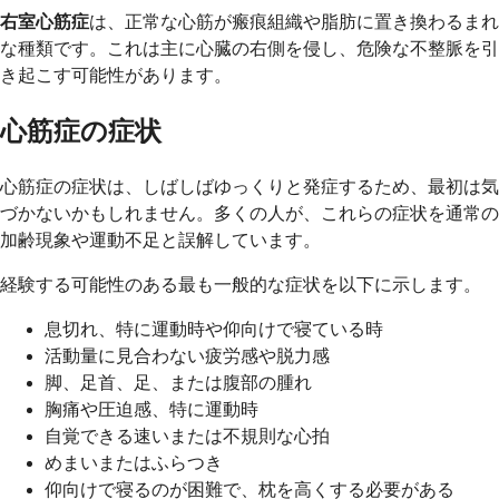
右室心筋症
は、正常な心筋が瘢痕組織や脂肪に置き換わるまれ
な種類です。これは主に心臓の右側を侵し、危険な不整脈を引
き起こす可能性があります。
心筋症の症状
心筋症の症状は、しばしばゆっくりと発症するため、最初は気
づかないかもしれません。多くの人が、これらの症状を通常の
加齢現象や運動不足と誤解しています。
経験する可能性のある最も一般的な症状を以下に示します。
息切れ、特に運動時や仰向けで寝ている時
活動量に見合わない疲労感や脱力感
脚、足首、足、または腹部の腫れ
胸痛や圧迫感、特に運動時
自覚できる速いまたは不規則な心拍
めまいまたはふらつき
仰向けで寝るのが困難で、枕を高くする必要がある