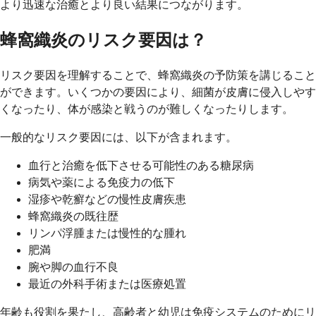
より迅速な治癒とより良い結果につながります。
蜂窩織炎のリスク要因は？
リスク要因を理解することで、蜂窩織炎の予防策を講じること
ができます。いくつかの要因により、細菌が皮膚に侵入しやす
くなったり、体が感染と戦うのが難しくなったりします。
一般的なリスク要因には、以下が含まれます。
血行と治癒を低下させる可能性のある糖尿病
病気や薬による免疫力の低下
湿疹や乾癬などの慢性皮膚疾患
蜂窩織炎の既往歴
リンパ浮腫または慢性的な腫れ
肥満
腕や脚の血行不良
最近の外科手術または医療処置
年齢も役割を果たし、高齢者と幼児は免疫システムのためにリ