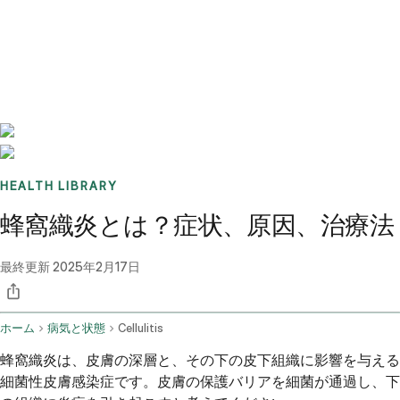
Benchmarks
Stories
FAQ
Sign up / Log in
HEALTH LIBRARY
蜂窩織炎とは？症状、原因、治療法
最終更新
2025年2月17日
ホーム
病気と状態
Cellulitis
蜂窩織炎は、皮膚の深層と、その下の皮下組織に影響を与える
細菌性皮膚感染症です。皮膚の保護バリアを細菌が通過し、下