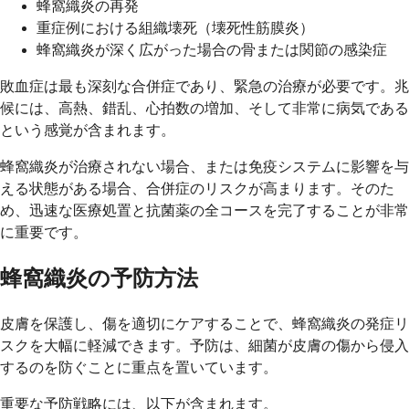
蜂窩織炎の再発
重症例における組織壊死（壊死性筋膜炎）
蜂窩織炎が深く広がった場合の骨または関節の感染症
敗血症は最も深刻な合併症であり、緊急の治療が必要です。兆
候には、高熱、錯乱、心拍数の増加、そして非常に病気である
という感覚が含まれます。
蜂窩織炎が治療されない場合、または免疫システムに影響を与
える状態がある場合、合併症のリスクが高まります。そのた
め、迅速な医療処置と抗菌薬の全コースを完了することが非常
に重要です。
蜂窩織炎の予防方法
皮膚を保護し、傷を適切にケアすることで、蜂窩織炎の発症リ
スクを大幅に軽減できます。予防は、細菌が皮膚の傷から侵入
するのを防ぐことに重点を置いています。
重要な予防戦略には、以下が含まれます。