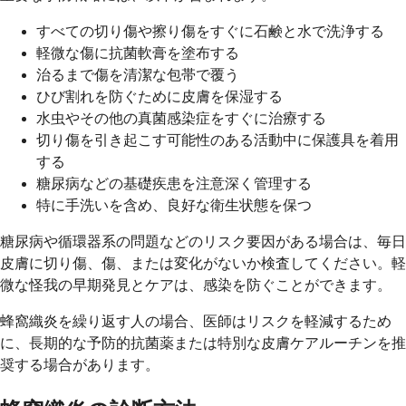
すべての切り傷や擦り傷をすぐに石鹸と水で洗浄する
軽微な傷に抗菌軟膏を塗布する
治るまで傷を清潔な包帯で覆う
ひび割れを防ぐために皮膚を保湿する
水虫やその他の真菌感染症をすぐに治療する
切り傷を引き起こす可能性のある活動中に保護具を着用
する
糖尿病などの基礎疾患を注意深く管理する
特に手洗いを含め、良好な衛生状態を保つ
糖尿病や循環器系の問題などのリスク要因がある場合は、毎日
皮膚に切り傷、傷、または変化がないか検査してください。軽
微な怪我の早期発見とケアは、感染を防ぐことができます。
蜂窩織炎を繰り返す人の場合、医師はリスクを軽減するため
に、長期的な予防的抗菌薬または特別な皮膚ケアルーチンを推
奨する場合があります。