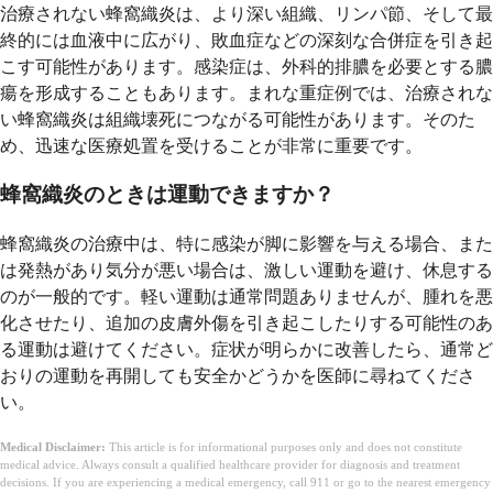
治療されない蜂窩織炎は、より深い組織、リンパ節、そして最
終的には血液中に広がり、敗血症などの深刻な合併症を引き起
こす可能性があります。感染症は、外科的排膿を必要とする膿
瘍を形成することもあります。まれな重症例では、治療されな
い蜂窩織炎は組織壊死につながる可能性があります。そのた
め、迅速な医療処置を受けることが非常に重要です。
蜂窩織炎のときは運動できますか？
蜂窩織炎の治療中は、特に感染が脚に影響を与える場合、また
は発熱があり気分が悪い場合は、激しい運動を避け、休息する
のが一般的です。軽い運動は通常問題ありませんが、腫れを悪
化させたり、追加の皮膚外傷を引き起こしたりする可能性のあ
る運動は避けてください。症状が明らかに改善したら、通常ど
おりの運動を再開しても安全かどうかを医師に尋ねてくださ
い。
Medical Disclaimer:
This article is for informational purposes only and does not constitute
medical advice. Always consult a qualified healthcare provider for diagnosis and treatment
decisions. If you are experiencing a medical emergency, call 911 or go to the nearest emergency