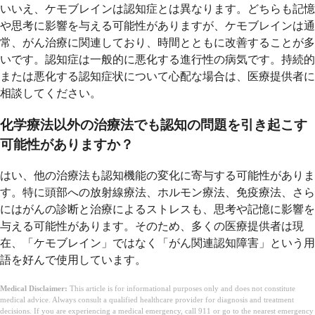
いいえ、ケモブレインは認知症とは異なります。どちらも記憶
や思考に影響を与える可能性がありますが、ケモブレインは通
常、がん治療に関連しており、時間とともに改善することが多
いです。認知症は一般的に悪化する進行性の病気です。持続的
または悪化する認知症状について心配な場合は、医療提供者に
相談してください。
化学療法以外の治療法でも認知の問題を引き起こす
可能性がありますか？
はい、他の治療法も認知機能の変化に寄与する可能性がありま
す。特に頭部への放射線療法、ホルモン療法、免疫療法、さら
にはがんの診断と治療によるストレスも、思考や記憶に影響を
与える可能性があります。そのため、多くの医療提供者は現
在、「ケモブレイン」ではなく「がん関連認知障害」という用
語を好んで使用しています。
Medical Disclaimer:
This article is for informational purposes only and does not constitute
medical advice. Always consult a qualified healthcare provider for diagnosis and treatment
decisions. If you are experiencing a medical emergency, call 911 or go to the nearest emergency