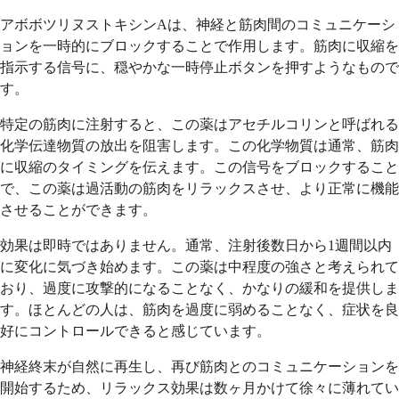
アボボツリヌストキシンAは、神経と筋肉間のコミュニケーシ
ョンを一時的にブロックすることで作用します。筋肉に収縮を
指示する信号に、穏やかな一時停止ボタンを押すようなもので
す。
特定の筋肉に注射すると、この薬はアセチルコリンと呼ばれる
化学伝達物質の放出を阻害します。この化学物質は通常、筋肉
に収縮のタイミングを伝えます。この信号をブロックすること
で、この薬は過活動の筋肉をリラックスさせ、より正常に機能
させることができます。
効果は即時ではありません。通常、注射後数日から1週間以内
に変化に気づき始めます。この薬は中程度の強さと考えられて
おり、過度に攻撃的になることなく、かなりの緩和を提供しま
す。ほとんどの人は、筋肉を過度に弱めることなく、症状を良
好にコントロールできると感じています。
神経終末が自然に再生し、再び筋肉とのコミュニケーションを
開始するため、リラックス効果は数ヶ月かけて徐々に薄れてい