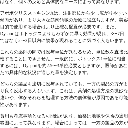
はなく、個々の反応と具体的なニーズによって異なります。
アボボツリヌストキシンAは、注射部位から少し広がりやすい
傾向があり、より大きな筋肉領域の治療に役立ちますが、美容
目的で使用する場合はより正確な配置が必要です。また、
Dysportはボトックスよりもわずかに早く効果が現れ、3〜7日
ではなく2〜3日以内に効果が現れることに気づく人もいます。
これらの薬剤の間では投与単位が異なるため、単位数を直接比
較することはできません。一般的に、ボトックス1単位に相当
するには、Dysportを約2.5〜3単位必要としますが、医師があな
たの具体的な状況に適した量を決定します。
どちらの製品も適切に投与されていても、一方の製品の方がよ
り良く反応する人もいます。これは、薬剤の処理方法の微妙な
違いや、体がそれらを処理する方法の個体差が原因である可能
性があります。
費用も考慮事項となる可能性があり、価格は地域や保険の適用
範囲によって異なります。場合によっては、一方の製品の方が