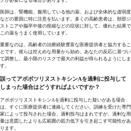
グが必要になる場合があります。
医師は、腎機能、服用している他の薬、および全体的な虚弱度
などの要因に特に注意を払います。多くの高齢患者は、頸部ジ
ストニアや脳卒中後の痙縮などの症状に対して、優れた結果で
この薬をうまく使用しています。
重要なのは、高齢者の治療経験豊富な医療提供者と協力するこ
とです。彼らは控えめな用量から始め、あなたの反応に基づい
て調整し、最小限のリスクで最大の利益が得られるようにしま
す。
誤ってアボボツリヌストキシンAを過剰に投与して
しまった場合はどうすればよいですか？
アボボツリヌストキシンAを過剰に投与した疑いがある場合
は、すぐに医療提供者に連絡してください。訓練を受けた専門
家によって投与された場合、過剰投与はまれですが、過剰な用
量は意図したよりも広範囲の筋力低下を引き起こす可能性があ
ります。