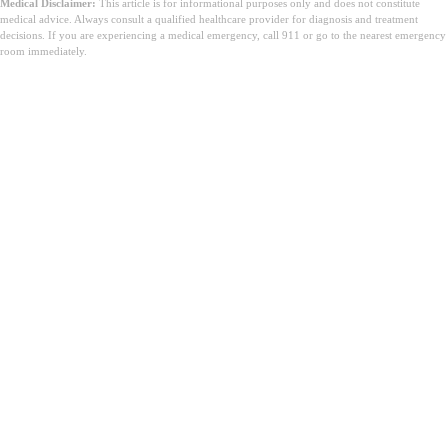
Medical Disclaimer:
This article is for informational purposes only and does not constitute
medical advice. Always consult a qualified healthcare provider for diagnosis and treatment
decisions. If you are experiencing a medical emergency, call 911 or go to the nearest emergency
room immediately.