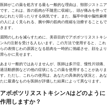
医師がこの薬を処方する最も一般的な理由は、頸部ジストニア
です。これは、首の筋肉が不随意に収縮し、頭が痛みを伴って
ねじれたり回ったりする病気です。また、脳卒中後や脳性麻痺
の人によく見られる、腕や脚の筋肉の痙縮を治療することもで
きます。
眉間のしわを減らすために、美容目的でアボボツリヌストキシ
ンAの注射を受ける人もいます。この方法で使用すると、これ
らの表情じわの原因となる筋肉を一時的に弛緩させ、顔をより
滑らかに見せます。
あまり一般的ではありませんが、医師は多汗症、慢性片頭痛、
過活動膀胱などの他の症状にもこの薬を使用することがありま
す。ただし、これらの使用は、あなたの具体的な状況と、あな
たに最適なものを医師が評価した結果によって異なります。
アボボツリヌストキシンAはどのように
作用しますか？