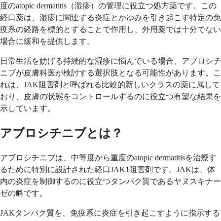
度のatopic dermatitis（湿疹）の管理に役立つ処方薬です。この
経口薬は、湿疹に関連する炎症とかゆみを引き起こす特定の免
疫系の経路を標的とすることで作用し、外用薬では十分でない
場合に緩和を提供します。
日常生活を妨げる持続的な湿疹に悩んでいる場合、アブロシチ
ニブが皮膚科医が検討する選択肢となる可能性があります。こ
れは、JAK阻害剤と呼ばれる比較的新しいクラスの薬に属して
おり、皮膚の状態をコントロールするのに役立つ有望な結果を
示しています。
アブロシチニブとは？
アブロシチニブは、中等度から重度のatopic dermatitisを治療す
るために特別に設計された経口JAK1阻害剤です。JAKは、体
内の炎症を制御するのに役立つタンパク質であるヤヌスキナー
ゼの略です。
JAKタンパク質を、免疫系に炎症を引き起こすように指示する