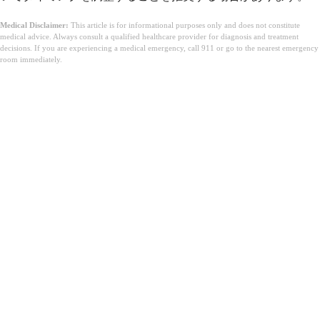
Medical Disclaimer:
This article is for informational purposes only and does not constitute
medical advice. Always consult a qualified healthcare provider for diagnosis and treatment
decisions. If you are experiencing a medical emergency, call 911 or go to the nearest emergency
room immediately.