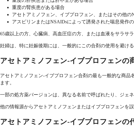
重度の肝疾患または肝不全がある場合
重度の腎疾患がある場合
アセトアミノフェン、イブプロフェン、またはその他のNS
アスピリンまたはNSAIDsによって誘発された喘息発作
65歳以上の方、心臓病、高血圧症の方、または血液をサラサ
妊婦は、特に妊娠後期には、一般的にこの合剤の使用を避け
アセトアミノフェン-イブプロフェンの
アセトアミノフェン-イブプロフェン合剤の最も一般的な商品名はAdv
ます。
一部の処方薬バージョンは、異なる名前で呼ばれたり、ジェ
他の情報源からアセトアミノフェンまたはイブプロフェンを誤
アセトアミノフェン-イブプロフェンの