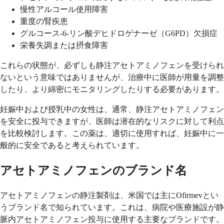
慢性アルコール使用障害
重度の腎疾患
グルコース-6-リン酸デヒドロゲナーゼ（G6PD）欠損症
栄養失調または摂食障害
これらの状態が、必ずしも静注アセトアミノフェンを受けられ
ないという意味ではありませんが、治療中に医師が用量を調整
したり、より綿密にモニタリングしたりする必要があります。
妊娠中および授乳中の女性は、通常、静注アセトアミノフェン
を安全に投与できますが、医師は潜在的なリスクに対して利点
を比較検討します。この薬は、適切に使用すれば、妊娠中に一
般的に安全であると考えられています。
アセトアミノフェンのブランド名
アセトアミノフェンの静注製剤は、米国では主にOfirmevとい
うブランド名で知られています。これは、病院や医療施設が静
脈内アセトアミノフェン投与に使用する主要なブランドです。