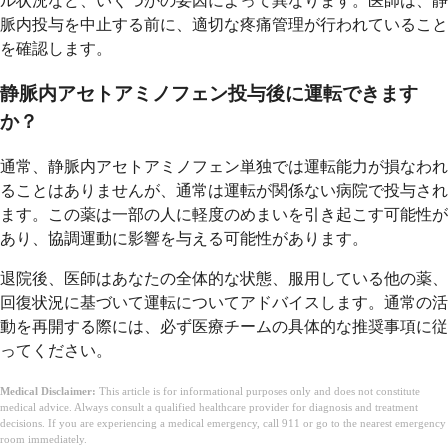
ル状況など、いくつかの要因によって異なります。医師は、静
脈内投与を中止する前に、適切な疼痛管理が行われていること
を確認します。
静脈内アセトアミノフェン投与後に運転できます
か？
通常、静脈内アセトアミノフェン単独では運転能力が損なわれ
ることはありませんが、通常は運転が関係ない病院で投与され
ます。この薬は一部の人に軽度のめまいを引き起こす可能性が
あり、協調運動に影響を与える可能性があります。
退院後、医師はあなたの全体的な状態、服用している他の薬、
回復状況に基づいて運転についてアドバイスします。通常の活
動を再開する際には、必ず医療チームの具体的な推奨事項に従
ってください。
Medical Disclaimer:
This article is for informational purposes only and does not constitute
medical advice. Always consult a qualified healthcare provider for diagnosis and treatment
decisions. If you are experiencing a medical emergency, call 911 or go to the nearest emergency
room immediately.