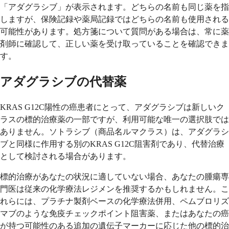
「アダグラシブ」が表示されます。どちらの名前も同じ薬を指
しますが、保険記録や薬局記録ではどちらの名前も使用される
可能性があります。処方箋について質問がある場合は、常に薬
剤師に確認して、正しい薬を受け取っていることを確認できま
す。
アダグラシブの代替薬
KRAS G12C陽性の癌患者にとって、アダグラシブは新しいク
ラスの標的治療薬の一部ですが、利用可能な唯一の選択肢では
ありません。ソトラシブ（商品名ルマクラス）は、アダグラシ
ブと同様に作用する別のKRAS G12C阻害剤であり、代替治療
として検討される場合があります。
標的治療があなたの状況に適していない場合、あなたの腫瘍専
門医は従来の化学療法レジメンを推奨するかもしれません。こ
れらには、プラチナ製剤ベースの化学療法併用、ペムブロリズ
マブのような免疫チェックポイント阻害薬、またはあなたの癌
が持つ可能性のある追加の遺伝子マーカーに応じた他の標的治