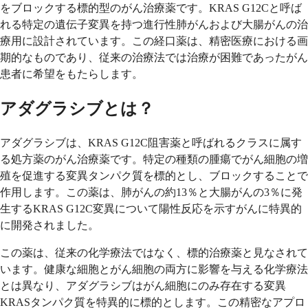
をブロックする標的型のがん治療薬です。KRAS G12Cと呼ば
れる特定の遺伝子変異を持つ進行性肺がんおよび大腸がんの治
療用に設計されています。この経口薬は、精密医療における画
期的なものであり、従来の治療法では治療が困難であったがん
患者に希望をもたらします。
アダグラシブとは？
アダグラシブは、KRAS G12C阻害薬と呼ばれるクラスに属す
る処方薬のがん治療薬です。特定の種類の腫瘍でがん細胞の増
殖を促進する変異タンパク質を標的とし、ブロックすることで
作用します。この薬は、肺がんの約13％と大腸がんの3％に発
生するKRAS G12C変異について陽性反応を示すがんに特異的
に開発されました。
この薬は、従来の化学療法ではなく、標的治療薬と見なされて
います。健康な細胞とがん細胞の両方に影響を与える化学療法
とは異なり、アダグラシブはがん細胞にのみ存在する変異
KRASタンパク質を特異的に標的とします。この精密なアプロ