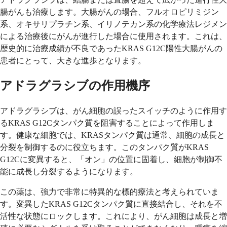
腸がんも治療します。大腸がんの場合、フルオロピリミジン
系、オキサリプラチン系、イリノテカン系の化学療法レジメン
による治療後にがんが進行した場合に使用されます。これは、
歴史的に治療成績が不良であったKRAS G12C陽性大腸がんの
患者にとって、大きな進歩となります。
アドラグラシブの作用機序
アドラグラシブは、がん細胞の誤ったスイッチのように作用す
るKRAS G12Cタンパク質を阻害することによって作用しま
す。健康な細胞では、KRASタンパク質は通常、細胞の成長と
分裂を制御するのに役立ちます。このタンパク質がKRAS
G12Cに変異すると、「オン」の位置に固着し、細胞が制御不
能に成長し分裂するようになります。
この薬は、強力で非常に特異的な標的療法と考えられていま
す。変異したKRAS G12Cタンパク質に直接結合し、それを不
活性な状態にロックします。これにより、がん細胞は成長と増