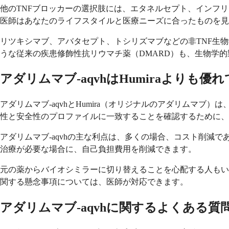
他のTNFブロッカーの選択肢には、エタネルセプト、インフ
医師はあなたのライフスタイルと医療ニーズに合ったものを見
リツキシマブ、アバタセプト、トシリズマブなどの非TNF生
うな従来の疾患修飾性抗リウマチ薬（DMARD）も、生物学
アダリムマブ-aqvhはHumiraよりも優
アダリムマブ-aqvhとHumira（オリジナルのアダリム
性と安全性のプロファイルに一致することを確認するために、
アダリムマブ-aqvhの主な利点は、多くの場合、コスト削
治療が必要な場合に、自己負担費用を削減できます。
元の薬からバイオシミラーに切り替えることを心配する人もい
関する懸念事項については、医師が対応できます。
アダリムマブ-aqvhに関するよくある質