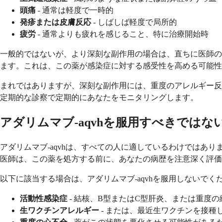
頭痛
- 通常は軽度で一時的
発疹または皮膚反応
- しばしば軽度で局所的
疲労
- 通常よりも疲れを感じること、特に治療開始時
一般的ではないが、より深刻な副作用の場合は、直ちに医師の
ます。これは、この薬が感染症に対する感受性を高める可能性
まれではありますが、深刻な副作用には、重度のアレルギー反
定期的な診察で定期的にあなたをモニタリングします。
アダリムマブ-aqvhを服用すべきではな
アダリムマブ-aqvhは、すべての人に適しているわけでは
医師は、この薬を処方する前に、あなたの病歴を注意深く評価
以下に該当する場合は、アダリムマブ-aqvhを服用しないでくだ
活動性感染症
- 結核、B型またはC型肝炎、または重度
生ワクチンアレルギー
- または、最近生ワクチンを接種