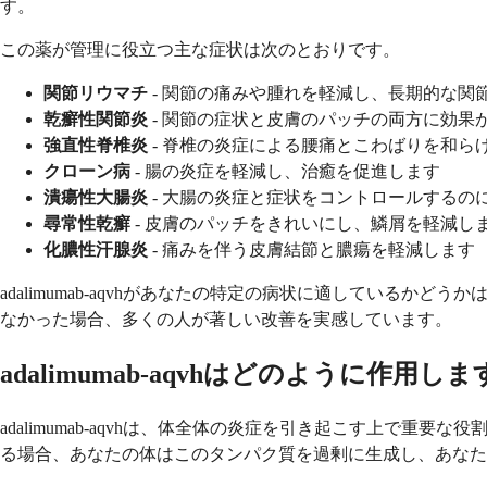
す。
この薬が管理に役立つ主な症状は次のとおりです。
関節リウマチ
- 関節の痛みや腫れを軽減し、長期的な関
乾癬性関節炎
- 関節の症状と皮膚のパッチの両方に効果
強直性脊椎炎
- 脊椎の炎症による腰痛とこわばりを和ら
クローン病
- 腸の炎症を軽減し、治癒を促進します
潰瘍性大腸炎
- 大腸の炎症と症状をコントロールするの
尋常性乾癬
- 皮膚のパッチをきれいにし、鱗屑を軽減し
化膿性汗腺炎
- 痛みを伴う皮膚結節と膿瘍を軽減します
adalimumab-aqvhがあなたの特定の病状に適してい
なかった場合、多くの人が著しい改善を実感しています。
adalimumab-aqvhはどのように作用し
adalimumab-aqvhは、体全体の炎症を引き起こす上で重
る場合、あなたの体はこのタンパク質を過剰に生成し、あなた