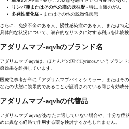
重度の心不全
- 薬がこの状態を悪化させる可能性がある
リンパ腫またはその他の癌の既往歴
- 特に血液のがん
多発性硬化症
- またはその他の脱髄性疾患
さらに、免疫不全のある人、慢性感染症のある人、または特定
具体的な状況について、潜在的なリスクに対する利点を比較検
アダリムマブ-aqvhのブランド名
アダリムマブ-aqvhは、ほとんどの国でHyrimozという
療効果を維持しています。
医療従事者が単に「アダリムマブバイオシミラー」またはその
なたの状態に効果的であることが証明されている同じ有効成分
アダリムマブ-aqvhの代替品
アダリムマブ-aqvhがあなたに適していない場合や、十分な
めに異なる経路で作用する薬を検討するかもしれません。