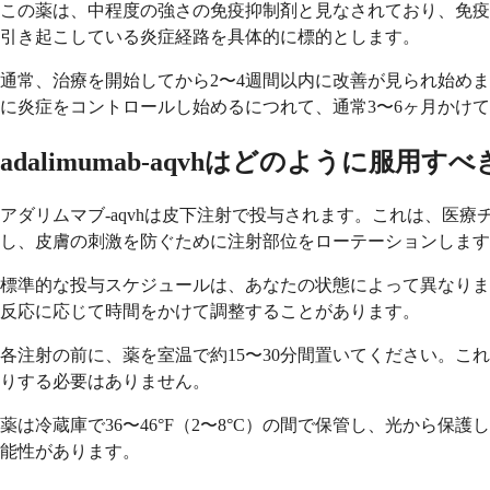
この薬は、中程度の強さの免疫抑制剤と見なされており、免疫系の
引き起こしている炎症経路を具体的に標的とします。
通常、治療を開始してから2〜4週間以内に改善が見られ始め
に炎症をコントロールし始めるにつれて、通常3〜6ヶ月かけ
adalimumab-aqvhはどのように服用す
アダリムマブ-aqvhは皮下注射で投与されます。これは、
し、皮膚の刺激を防ぐために注射部位をローテーションします
標準的な投与スケジュールは、あなたの状態によって異なりま
反応に応じて時間をかけて調整することがあります。
各注射の前に、薬を室温で約15〜30分間置いてください。
りする必要はありません。
薬は冷蔵庫で36〜46°F（2〜8°C）の間で保管し、光から
能性があります。