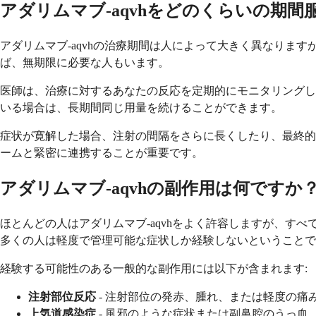
アダリムマブ-aqvhをどのくらいの期
アダリムマブ-aqvhの治療期間は人によって大きく異なり
ば、無期限に必要な人もいます。
医師は、治療に対するあなたの反応を定期的にモニタリングし
いる場合は、長期間同じ用量を続けることができます。
症状が寛解した場合、注射の間隔をさらに長くしたり、最終的
ームと緊密に連携することが重要です。
アダリムマブ-aqvhの副作用は何ですか
ほとんどの人はアダリムマブ-aqvhをよく許容しますが、
多くの人は軽度で管理可能な症状しか経験しないということで
経験する可能性のある一般的な副作用には以下が含まれます:
注射部位反応
- 注射部位の発赤、腫れ、または軽度の痛
上気道感染症
- 風邪のような症状または副鼻腔のうっ血