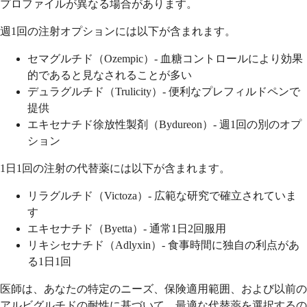
プロファイルが異なる場合があります。
週1回の注射オプションには以下が含まれます。
セマグルチド（Ozempic）- 血糖コントロールにより効果
的であると見なされることが多い
デュラグルチド（Trulicity）- 便利なプレフィルドペンで
提供
エキセナチド徐放性製剤（Bydureon）- 週1回の別のオプ
ション
1日1回の注射の代替薬には以下が含まれます。
リラグルチド（Victoza）- 広範な研究で確立されていま
す
エキセナチド（Byetta）- 通常1日2回服用
リキシセナチド（Adlyxin）- 食事時間に独自の利点があ
る1日1回
医師は、あなたの特定のニーズ、保険適用範囲、および以前の
アルビグルチドの耐性に基づいて、最適な代替薬を選択するの