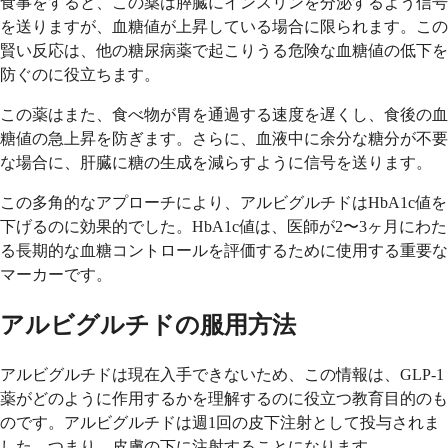
食事をすると、この薬は膵臓にインスリンを分泌するよう信号
を送りますが、血糖値が上昇している場合に限られます。この
賢い反応は、他の糖尿病薬で起こりうる危険な血糖値の低下を
防ぐのに役立ちます。
この薬はまた、食べ物が胃を通過する速度を遅くし、食後の血
糖値の急上昇を防ぎます。さらに、血液中に余分な糖分が不要
な場合に、肝臓に糖の生成を減らすように信号を送ります。
この多角的なアプローチにより、アルビグルチドはHbA1c値を
下げるのに効果的でした。HbA1c値は、医師が2〜3ヶ月にわた
る長期的な血糖コントロールを評価するために使用する重要な
マーカーです。
アルビグルチドの服用方法
アルビグルチドは現在入手できないため、この情報は、GLP-1
薬がどのように作用するかを理解するのに役立つ教育目的のも
のです。アルビグルチドは週1回の皮下注射として投与されま
した。つまり、皮膚の下に注射することになります。