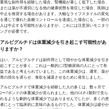
重篤な副作用を経験した場合、腎機能が著しく低下した場合、
または薬が不適切になる他の健康状態を発症した場合、医師は
中止を推奨する場合があります。大幅なライフスタイルの変化
を通じて優れた血糖コントロールを達成した場合にも、一部の
人は中止する可能性がありますが、これには注意深いモニタリ
ングが必要です。
アルビグルチドは体重減少を引き起こす可能性があ
りますか？
はい、アルビグルチドは副作用として穏やかな体重減少を引き
起こすことが多く、これは一般的に2型糖尿病の人にとって有
益であると考えられていました。この体重減少は、通常、薬が
胃の排出を遅らせ、食欲を減退させるために発生しました。
アルビグルチドで体重減少を経験した人の多くは、数ヶ月で
2〜7ポンドの体重減少が見られました。他のGLP-1製剤で見ら
れるような劇的な体重減少ではありませんでしたが、多くの患
者にとって臨床的に意味のあるものでした。体重減少は緩やか