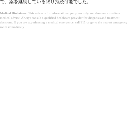
で、薬を継続している限り持続可能でした。
Medical Disclaimer:
This article is for informational purposes only and does not constitute
medical advice. Always consult a qualified healthcare provider for diagnosis and treatment
decisions. If you are experiencing a medical emergency, call 911 or go to the nearest emergency
room immediately.