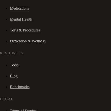
Medications
Mental Health
Tests & Procedures
Prevention & Wellness
RESOURCES
Tools
Blog
Benchmarks
LEGAL
Terms of Service