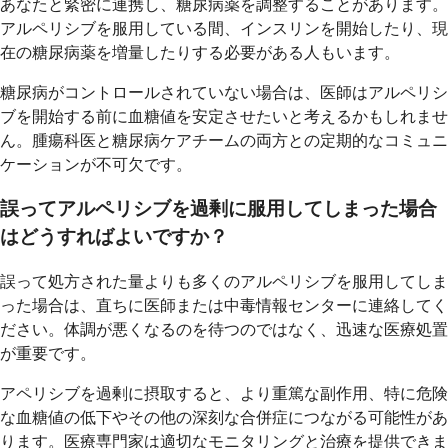
あなたと緊密に連携し、糖尿病薬を調整することがあります。
アルペリシブを服用している間、インスリンを開始したり、現
在の糖尿病薬を増量したりする必要がある人もいます。
糖尿病がコントロールされていない場合は、医師はアルペリシ
ブを開始する前に血糖値を安定させたいと考えるかもしれませ
ん。腫瘍科医と糖尿病ケアチームの両方との定期的なコミュニ
ケーションが不可欠です。
誤ってアルペリシブを過剰に服用してしまった場合
はどうすればよいですか？
誤って処方された量よりも多くのアルペリシブを服用してしま
った場合は、直ちに医師または中毒情報センターに連絡してく
ださい。体調が悪くなるのを待つのではなく、迅速な医療処置
が重要です。
アペリシブを過剰に摂取すると、より重篤な副作用、特に危険
な血糖値の低下やその他の深刻な合併症につながる可能性があ
ります。医療専門家は適切なモニタリングと治療を提供できま