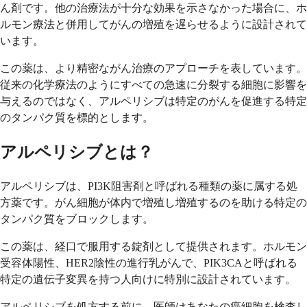
ん剤です。他の治療法が十分な効果を示さなかった場合に、ホ
ルモン療法と併用してがんの増殖を遅らせるように設計されて
います。
この薬は、より精密ながん治療のアプローチを表しています。
従来の化学療法のようにすべての急速に分裂する細胞に影響を
与えるのではなく、アルペリシブは特定のがんを促進する特定
のタンパク質を標的とします。
アルペリシブとは？
アルペリシブは、PI3K阻害剤と呼ばれる種類の薬に属する処
方薬です。がん細胞が体内で増殖し増殖するのを助ける特定の
タンパク質をブロックします。
この薬は、経口で服用する錠剤として提供されます。ホルモン
受容体陽性、HER2陰性の進行乳がんで、PIK3CAと呼ばれる
特定の遺伝子変異を持つ人向けに特別に設計されています。
アルペリシブを処方する前に、医師はあなたの癌細胞を検査し