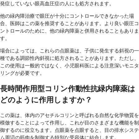
発症していない眼高血圧症の人にも処方されます。
他の緑内障治療で眼圧が十分にコントロールできなかった場
合、医師はこの薬を推奨することがあります。より良い眼圧コ
ントロールのために、他の緑内障薬と併用されることもありま
す。
場合によっては、これらの点眼薬は、子供に発生する斜視の一
種である調節性内斜視に処方されることがあります。ただし、
この使用は一般的ではなく、小児眼科医による注意深いモニタ
リングが必要です。
長時間作用型コリン作動性抗緑内障薬は
どのように作用しますか？
この薬は、体内のアセチルコリンと呼ばれる自然な化学物質を
模倣することによって作用し、これが目のさまざまな機能を制
御するのに役立ちます。点眼薬を点眼すると、目の排水システ
ム周辺の筋肉を制御する特別な受容体に結合します。