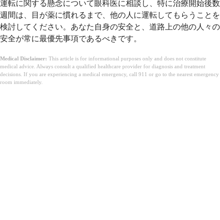
運転に関する懸念について眼科医に相談し、特に治療開始後数
週間は、目が薬に慣れるまで、他の人に運転してもらうことを
検討してください。あなた自身の安全と、道路上の他の人々の
安全が常に最優先事項であるべきです。
Medical Disclaimer:
This article is for informational purposes only and does not constitute
medical advice. Always consult a qualified healthcare provider for diagnosis and treatment
decisions. If you are experiencing a medical emergency, call 911 or go to the nearest emergency
room immediately.