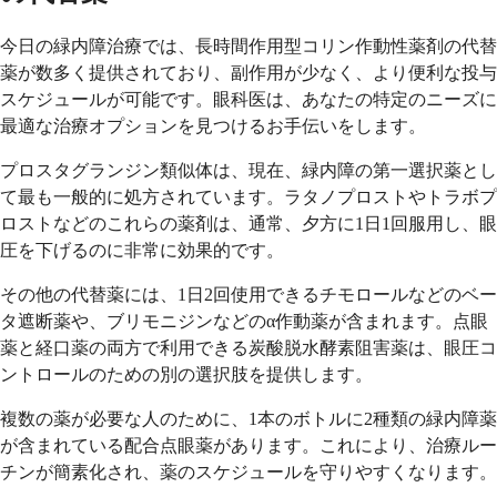
今日の緑内障治療では、長時間作用型コリン作動性薬剤の代替
薬が数多く提供されており、副作用が少なく、より便利な投与
スケジュールが可能です。眼科医は、あなたの特定のニーズに
最適な治療オプションを見つけるお手伝いをします。
プロスタグランジン類似体は、現在、緑内障の第一選択薬とし
て最も一般的に処方されています。ラタノプロストやトラボプ
ロストなどのこれらの薬剤は、通常、夕方に1日1回服用し、眼
圧を下げるのに非常に効果的です。
その他の代替薬には、1日2回使用できるチモロールなどのベー
タ遮断薬や、ブリモニジンなどのα作動薬が含まれます。点眼
薬と経口薬の両方で利用できる炭酸脱水酵素阻害薬は、眼圧コ
ントロールのための別の選択肢を提供します。
複数の薬が必要な人のために、1本のボトルに2種類の緑内障薬
が含まれている配合点眼薬があります。これにより、治療ルー
チンが簡素化され、薬のスケジュールを守りやすくなります。