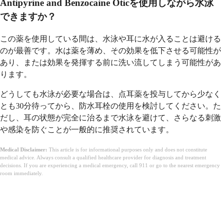
Antipyrine and Benzocaine Oticを使用しながら水泳
できますか？
この薬を使用している間は、水泳や耳に水が入ることは避ける
のが最善です。水は薬を薄め、その効果を低下させる可能性が
あり、または効果を発揮する前に洗い流してしまう可能性があ
ります。
どうしても水泳が必要な場合は、点耳薬を投与してから少なく
とも30分待ってから、防水耳栓の使用を検討してください。た
だし、耳の状態が完全に治るまで水泳を避けて、さらなる刺激
や感染を防ぐことが一般的に推奨されています。
Medical Disclaimer:
This article is for informational purposes only and does not constitute
medical advice. Always consult a qualified healthcare provider for diagnosis and treatment
decisions. If you are experiencing a medical emergency, call 911 or go to the nearest emergency
room immediately.