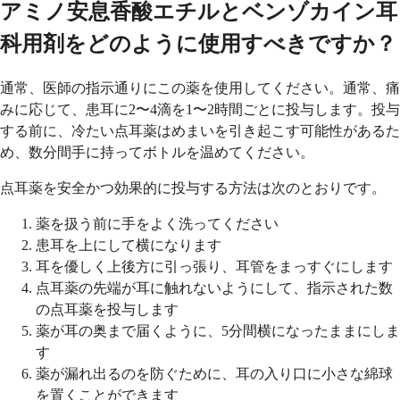
アミノ安息香酸エチルとベンゾカイン耳
科用剤をどのように使用すべきですか？
通常、医師の指示通りにこの薬を使用してください。通常、痛
みに応じて、患耳に2〜4滴を1〜2時間ごとに投与します。投与
する前に、冷たい点耳薬はめまいを引き起こす可能性があるた
め、数分間手に持ってボトルを温めてください。
点耳薬を安全かつ効果的に投与する方法は次のとおりです。
薬を扱う前に手をよく洗ってください
患耳を上にして横になります
耳を優しく上後方に引っ張り、耳管をまっすぐにします
点耳薬の先端が耳に触れないようにして、指示された数
の点耳薬を投与します
薬が耳の奥まで届くように、5分間横になったままにしま
す
薬が漏れ出るのを防ぐために、耳の入り口に小さな綿球
を置くことができます