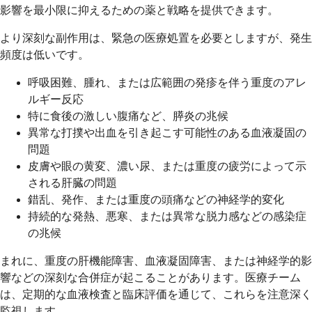
影響を最小限に抑えるための薬と戦略を提供できます。
より深刻な副作用は、緊急の医療処置を必要としますが、発生
頻度は低いです。
呼吸困難、腫れ、または広範囲の発疹を伴う重度のアレ
ルギー反応
特に食後の激しい腹痛など、膵炎の兆候
異常な打撲や出血を引き起こす可能性のある血液凝固の
問題
皮膚や眼の黄変、濃い尿、または重度の疲労によって示
される肝臓の問題
錯乱、発作、または重度の頭痛などの神経学的変化
持続的な発熱、悪寒、または異常な脱力感などの感染症
の兆候
まれに、重度の肝機能障害、血液凝固障害、または神経学的影
響などの深刻な合併症が起こることがあります。医療チーム
は、定期的な血液検査と臨床評価を通じて、これらを注意深く
監視します。