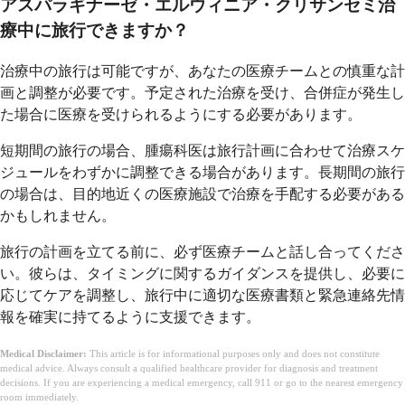
アスパラギナーゼ・エルウィニア・クリサンセミ治
療中に旅行できますか？
治療中の旅行は可能ですが、あなたの医療チームとの慎重な計
画と調整が必要です。予定された治療を受け、合併症が発生し
た場合に医療を受けられるようにする必要があります。
短期間の旅行の場合、腫瘍科医は旅行計画に合わせて治療スケ
ジュールをわずかに調整できる場合があります。長期間の旅行
の場合は、目的地近くの医療施設で治療を手配する必要がある
かもしれません。
旅行の計画を立てる前に、必ず医療チームと話し合ってくださ
い。彼らは、タイミングに関するガイダンスを提供し、必要に
応じてケアを調整し、旅行中に適切な医療書類と緊急連絡先情
報を確実に持てるように支援できます。
Medical Disclaimer:
This article is for informational purposes only and does not constitute
medical advice. Always consult a qualified healthcare provider for diagnosis and treatment
decisions. If you are experiencing a medical emergency, call 911 or go to the nearest emergency
room immediately.