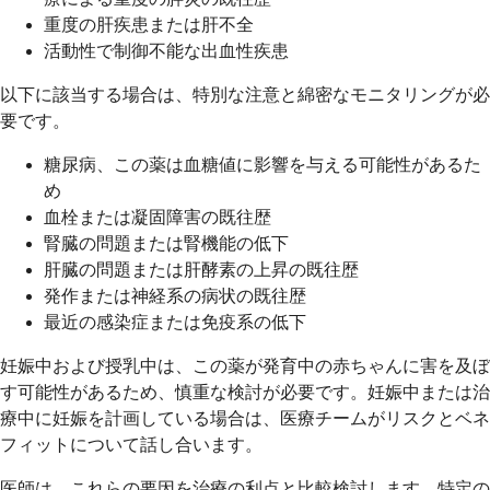
重度の肝疾患または肝不全
活動性で制御不能な出血性疾患
以下に該当する場合は、特別な注意と綿密なモニタリングが必
要です。
糖尿病、この薬は血糖値に影響を与える可能性があるた
め
血栓または凝固障害の既往歴
腎臓の問題または腎機能の低下
肝臓の問題または肝酵素の上昇の既往歴
発作または神経系の病状の既往歴
最近の感染症または免疫系の低下
妊娠中および授乳中は、この薬が発育中の赤ちゃんに害を及ぼ
す可能性があるため、慎重な検討が必要です。妊娠中または治
療中に妊娠を計画している場合は、医療チームがリスクとベネ
フィットについて話し合います。
医師は、これらの要因を治療の利点と比較検討します。特定の