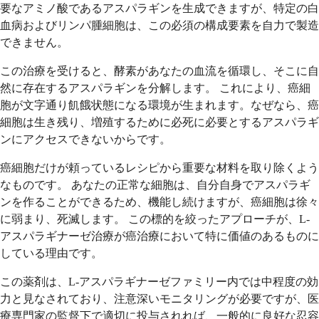
要なアミノ酸であるアスパラギンを生成できますが、特定の白
血病およびリンパ腫細胞は、この必須の構成要素を自力で製造
できません。
この治療を受けると、酵素があなたの血流を循環し、そこに自
然に存在するアスパラギンを分解します。 これにより、癌細
胞が文字通り飢餓状態になる環境が生まれます。なぜなら、癌
細胞は生き残り、増殖するために必死に必要とするアスパラギ
ンにアクセスできないからです。
癌細胞だけが頼っているレシピから重要な材料を取り除くよう
なものです。 あなたの正常な細胞は、自分自身でアスパラギ
ンを作ることができるため、機能し続けますが、癌細胞は徐々
に弱まり、死滅します。 この標的を絞ったアプローチが、L-
アスパラギナーゼ治療が癌治療において特に価値のあるものに
している理由です。
この薬剤は、L-アスパラギナーゼファミリー内では中程度の効
力と見なされており、注意深いモニタリングが必要ですが、医
療専門家の監督下で適切に投与されれば、一般的に良好な忍容