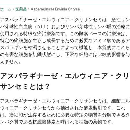
ホーム
医薬品
Asparaginase Erwinia Chrysanthemi Injection Route
アスパラギナーゼ・エルウィニア・クリサンセミは、急性リン
パ芽球性白血病（ALL）およびリンパ芽球性リンパ腫の治療に
使用される特殊な癌治療薬です。この酵素ベースの治療法は、
特定の癌細胞が生存し成長するために必要なアミノ酸であるア
スパラギンを枯渇させることによって機能し、本質的にこれら
の有害な細胞を飢餓状態にし、正常な細胞には比較的影響を与
えません。
アスパラギナーゼ・エルウィニア・クリ
サンセミとは？
アスパラギナーゼ・エルウィニア・クリサンセミは、細菌エル
ウィニア・クリサンセミから抽出された酵素製剤です。これ
は、癌細胞が生存するために必要な特定の物質を分解できるタ
ンパク質である抗腫瘍酵素と呼ばれる種類の薬物です。