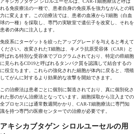
アキシカブタゲン シロルユーセルは、CAR-T細胞療法と呼ば
れる免疫療法の一種で、患者自身の免疫系を強力ながんとの戦
力に変えます。この治療法では、患者の血液からT細胞（白血
球の一種）を採取し、専門の実験室で遺伝子を改変し、それを
患者の体内に注入します。
免疫系にターゲットを絞ったアップグレードを与えると考えて
ください。改変されたT細胞は、キメラ抗原受容体（CAR）と
呼ばれる特別な受容体でプログラムされており、特定の癌細胞
に見られるCD19と呼ばれるタンパク質を認識して結合するの
に役立ちます。これらの強化された細胞が体内に戻ると、増殖
してがんに対するより効果的な攻撃を開始できます。
この治療法は患者ごとに個別に製造されており、真に個別化さ
れた形のがん治療法となっています。細胞採取から注入までの
全プロセスには通常数週間かかり、CAR-T細胞療法に専門知
識を持つ専門の医療センターでの治療が必要です。
アキシカブタゲン シロルユーセルの用