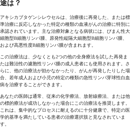
途は？
アキシカブタゲンシレウセルは、治療後に再発した、または標
準治療に反応しなかった特定の種類の血液がんの治療に特別に
承認されています。主な治療対象となる病状には、びまん性大
細胞型B細胞リンパ腫、原発性縦隔大細胞型B細胞リンパ腫、
および高悪性度B細胞リンパ腫が含まれます。
この治療法は、少なくとも2つの他の全身療法を試した再発ま
たは難治性の濾胞性リンパ腫の成人患者にも使用されます。さ
らに、他の治療法が効かなかったり、がんが再発したりした場
合、若年成人および小児の特定の種類の急性リンパ芽球性白血
病を治療することができます。
あなたの医師は通常、従来の化学療法、放射線療法、または他
の標的療法が成功しなかった場合にこの治療法を推奨します。
これは、集中的なプロセスに耐えるのに十分健康で、特定の医
学的基準を満たしている患者の治療選択肢と見なされていま
す。