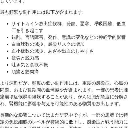
しています。
最も頻繁な副作用には以下が含まれます:
サイトカイン放出症候群、発熱、悪寒、呼吸困難、低血
圧を引き起こす
錯乱、言語障害、発作、意識の変化などの神経学的影響
白血球数の減少、感染リスクの増加
血小板数の減少、あざや出血のしやすさ
疲労と脱力感
吐き気と食欲不振
頭痛と筋肉痛
より深刻だが、頻度の低い副作用には、重度の感染症、心臓の
問題、および長期間の血球減少が含まれます。一部の患者は腫
瘍崩壊症候群を経験することがあり、がん細胞が急速に分解さ
れ、腎機能に影響を与える可能性のある物質を放出します。
長期的な影響についてはまだ研究中ですが、一部の患者では特
定の免疫細胞のレベルが持続的に低下し、感染症と戦う能力に