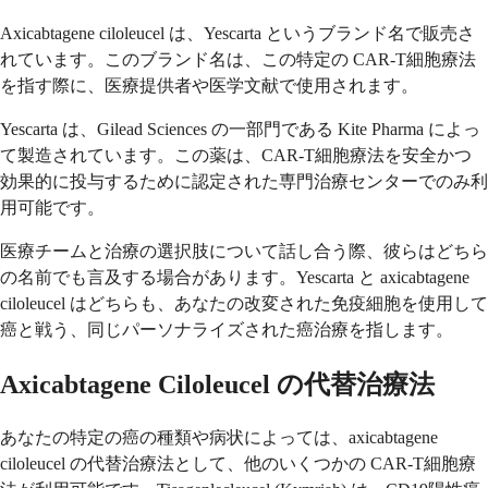
Axicabtagene ciloleucel は、Yescarta というブランド名で販売さ
れています。このブランド名は、この特定の CAR-T細胞療法
を指す際に、医療提供者や医学文献で使用されます。
Yescarta は、Gilead Sciences の一部門である Kite Pharma によっ
て製造されています。この薬は、CAR-T細胞療法を安全かつ
効果的に投与するために認定された専門治療センターでのみ利
用可能です。
医療チームと治療の選択肢について話し合う際、彼らはどちら
の名前でも言及する場合があります。Yescarta と axicabtagene
ciloleucel はどちらも、あなたの改変された免疫細胞を使用して
癌と戦う、同じパーソナライズされた癌治療を指します。
Axicabtagene Ciloleucel の代替治療法
あなたの特定の癌の種類や病状によっては、axicabtagene
ciloleucel の代替治療法として、他のいくつかの CAR-T細胞療