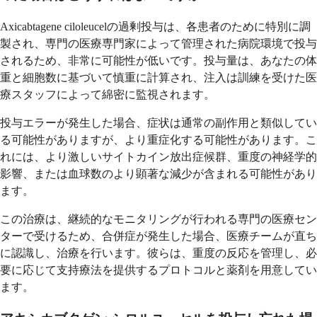
Axicabtagene ciloleucelの過剰投与は、各患者のために特別に調
製され、専門の医療専門家によって管理された病院環境で投与
されるため、非常に可能性が低いです。投与量は、あなたの体
重と細胞数に基づいて慎重に計算され、注入は訓練を受けた医
療スタッフによって綿密に監視されます。
投与エラーが発生した場合、症状は通常の副作用と類似してい
る可能性がありますが、より重症化する可能性があります。こ
れには、より激しいサイトカイン放出症候群、重度の神経学的
影響、または血球数のより顕著な減少が含まれる可能性があり
ます。
この治療は、継続的なモニタリングが行われる専門の医療セン
ターで受けるため、合併症が発生した場合、医療チームが直ち
に認識し、治療を行います。彼らは、重度の反応を管理し、必
要に応じて支持療法を提供するプロトコルと薬剤を用意してい
ます。