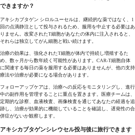
できますか？
アキシカブタゲン シロルユーセルは、継続的な薬ではなく、1
回の点滴静注として投与されるため、服用を中止する必要はあ
りません。改変されたT細胞があなたの体内に注入されると、
それらは独立してがん細胞と戦い続けます。
治療の効果は、強化されたT細胞が体内で持続し増殖するた
め、数ヶ月から数年続く可能性があります。CAR-T細胞自体
に関連する毎日の薬を服用する必要はありませんが、他の支持
療法や治療が必要になる場合があります。
フォローアップケアは、治療への反応をモニタリングし、進行
中の副作用を管理することに重点を置きます。医療チームは、
定期的な診察、血液検査、画像検査を通じてあなたの経過を追
跡し、治療が効果的に機能していることを確認し、遅発性の合
併症がないか観察します。
アキシカブタゲンシレウセル投与後に旅行できます