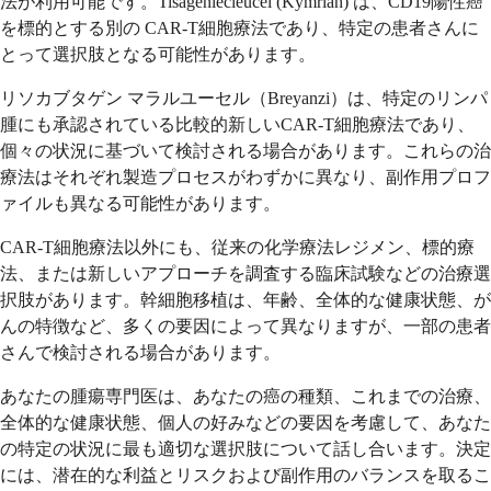
法が利用可能です。Tisagenlecleucel (Kymriah) は、CD19陽性癌
を標的とする別の CAR-T細胞療法であり、特定の患者さんに
とって選択肢となる可能性があります。
リソカブタゲン マラルユーセル（Breyanzi）は、特定のリンパ
腫にも承認されている比較的新しいCAR-T細胞療法であり、
個々の状況に基づいて検討される場合があります。これらの治
療法はそれぞれ製造プロセスがわずかに異なり、副作用プロフ
ァイルも異なる可能性があります。
CAR-T細胞療法以外にも、従来の化学療法レジメン、標的療
法、または新しいアプローチを調査する臨床試験などの治療選
択肢があります。幹細胞移植は、年齢、全体的な健康状態、が
んの特徴など、多くの要因によって異なりますが、一部の患者
さんで検討される場合があります。
あなたの腫瘍専門医は、あなたの癌の種類、これまでの治療、
全体的な健康状態、個人の好みなどの要因を考慮して、あなた
の特定の状況に最も適切な選択肢について話し合います。決定
には、潜在的な利益とリスクおよび副作用のバランスを取るこ