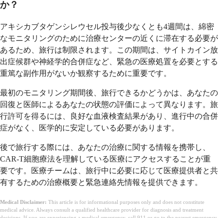
か？
アキシカブタゲンシレウセル投与後少なくとも4週間は、綿密
なモニタリングのために治療センターの近くに滞在する必要が
あるため、旅行は制限されます。この期間は、サイトカイン放
出症候群や神経学的合併症など、緊急の医療処置を必要とする
重篤な副作用がないか観察するために重要です。
最初のモニタリング期間後、旅行できるかどうかは、あなたの
回復と医師によるあなたの状態の評価によって異なります。旅
行許可を得るには、良好な血液検査結果があり、進行中の合併
症がなく、医学的に安定している必要があります。
後で旅行する際には、あなたの治療に関する情報を携帯し、
CAR-T細胞療法を理解している医療にアクセスすることが重
要です。医療チームは、旅行中に必要に応じて医療提供者と共
有するための治療概要と緊急連絡先情報を提供できます。
Medical Disclaimer:
This article is for informational purposes only and does not constitute
medical advice. Always consult a qualified healthcare provider for diagnosis and treatment
decisions. If you are experiencing a medical emergency, call 911 or go to the nearest emergency