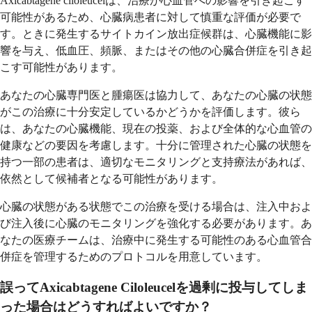
Axicabtagene ciloleucelは、治療が心血管への影響を引き起こす
可能性があるため、心臓病患者に対して慎重な評価が必要で
す。ときに発生するサイトカイン放出症候群は、心臓機能に影
響を与え、低血圧、頻脈、またはその他の心臓合併症を引き起
こす可能性があります。
あなたの心臓専門医と腫瘍医は協力して、あなたの心臓の状態
がこの治療に十分安定しているかどうかを評価します。彼ら
は、あなたの心臓機能、現在の投薬、および全体的な心血管の
健康などの要因を考慮します。十分に管理された心臓の状態を
持つ一部の患者は、適切なモニタリングと支持療法があれば、
依然として候補者となる可能性があります。
心臓の状態がある状態でこの治療を受ける場合は、注入中およ
び注入後に心臓のモニタリングを強化する必要があります。あ
なたの医療チームは、治療中に発生する可能性のある心血管合
併症を管理するためのプロトコルを用意しています。
誤ってAxicabtagene Ciloleucelを過剰に投与してしま
った場合はどうすればよいですか？