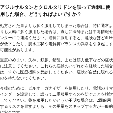
アジルサルタンとクロルタリドンを誤って過剰に使
用した場合、どうすればよいですか？
処方された量よりも多く服用してしまった場合は、特に通常よ
りも大幅に多く服用した場合は、直ちに医師または中毒情報セ
ンターにご連絡ください。過剰に服用すると、危険なほど血圧
が低下したり、脱水症状や電解質バランスの異常を引き起こす
可能性があります。
重度のめまい、失神、頻脈、錯乱、または筋力低下などの症状
に注意してください。これらの症状のいずれかを経験した場合
は、すぐに医療機関を受診してください。症状が自然に現れる
のを待たないでください。
今後のために、ピルオーガナイザーを使用したり、電話のリマ
インダーを設定して、誤って二重服用するのを防ぐことを検討
してください。薬を服用したかどうか不明な場合は、2回服用
するリスクを冒すよりも、その用量をスキップする方が一般的
に安全です。