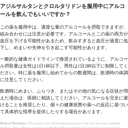
アジルサルタンとクロルタリドンを服用中にアルコ
ールを飲んでもいいですか？
この薬を服用中は、適度な量のアルコールを摂取できますが、
組み合わせには注意が必要です。アルコールとこの薬の両方が
血圧を下げる可能性があるため、飲みすぎると血圧が過度に低
下し、めまいや失神を引き起こす可能性があります。
一般的な健康ガイドラインで推奨されているように、アルコー
ル摂取量は女性は1日1杯以下、男性は1日2杯以下に制限してく
ださい。特に薬を服用し始めてからの数週間は、飲酒時の体調
に注意してください。
飲酒時にめまい、ふらつき、またはその他の気になる症状が増
えた場合は、医師に相談してください。アルコールを完全に避
けることを推奨したり、個々の健康状態や薬への反応に基づい
て具体的な指導を提供したりする場合があります。
Medical Disclaimer:
This article is for informational purposes only and does not constitute
medical advice. Always consult a qualified healthcare provider for diagnosis and treatment