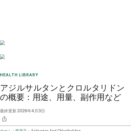
Benchmarks
Stories
FAQ
Sign up / Log in
HEALTH LIBRARY
アジルサルタンとクロルタリドン
の概要：用途、用量、副作用など
最終更新
2026年4月3日
ホーム
医薬品
Azilsartan And Chlorthalidone Oral Route