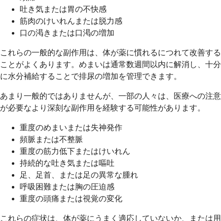
吐き気または胃の不快感
筋肉のけいれんまたは脱力感
口の渇きまたは口渇の増加
これらの一般的な副作用は、体が薬に慣れるにつれて改善する
ことがよくあります。めまいは通常数週間以内に解消し、十分
に水分補給することで排尿の増加を管理できます。
あまり一般的ではありませんが、一部の人々は、医療への注意
が必要なより深刻な副作用を経験する可能性があります。
重度のめまいまたは失神発作
頻脈または不整脈
重度の筋力低下またはけいれん
持続的な吐き気または嘔吐
足、足首、または足の異常な腫れ
呼吸困難または胸の圧迫感
重度の頭痛または視覚の変化
これらの症状は、体が薬にうまく適応していないか、または用