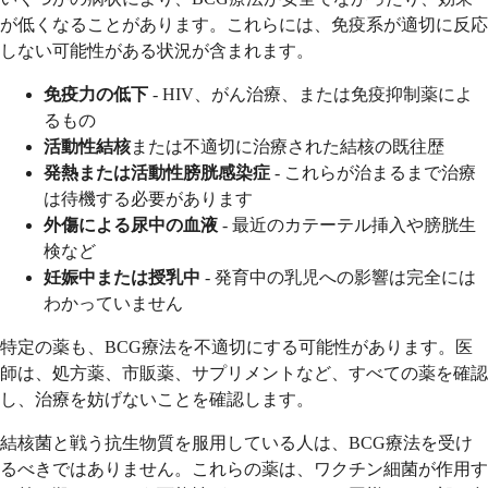
が低くなることがあります。これらには、免疫系が適切に反応
しない可能性がある状況が含まれます。
免疫力の低下
- HIV、がん治療、または免疫抑制薬によ
るもの
活動性結核
または不適切に治療された結核の既往歴
発熱または活動性膀胱感染症
- これらが治まるまで治療
は待機する必要があります
外傷による尿中の血液
- 最近のカテーテル挿入や膀胱生
検など
妊娠中または授乳中
- 発育中の乳児への影響は完全には
わかっていません
特定の薬も、BCG療法を不適切にする可能性があります。医
師は、処方薬、市販薬、サプリメントなど、すべての薬を確認
し、治療を妨げないことを確認します。
結核菌と戦う抗生物質を服用している人は、BCG療法を受け
るべきではありません。これらの薬は、ワクチン細菌が作用す