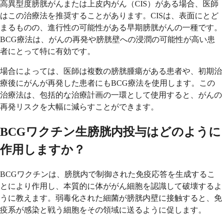
高異型度膀胱がんまたは上皮内がん（CIS）がある場合、医師
はこの治療法を推奨することがあります。CISは、表面にとど
まるものの、進行性の可能性がある早期膀胱がんの一種です。
BCG療法は、がんの再発や膀胱壁への浸潤の可能性が高い患
者にとって特に有効です。
場合によっては、医師は複数の膀胱腫瘍がある患者や、初期治
療後にがんが再発した患者にもBCG療法を使用します。この
治療法は、包括的な治療計画の一環として使用すると、がんの
再発リスクを大幅に減らすことができます。
BCGワクチン生膀胱内投与はどのように
作用しますか？
BCGワクチンは、膀胱内で制御された免疫応答を生成するこ
とにより作用し、本質的に体ががん細胞を認識して破壊するよ
うに教えます。弱毒化された細菌が膀胱内壁に接触すると、免
疫系が感染と戦う細胞をその領域に送るように促します。