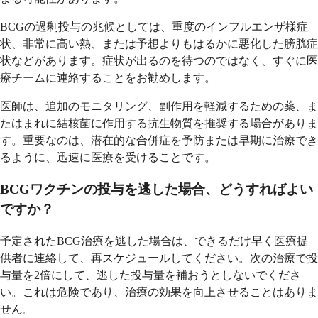
BCGの過剰投与の兆候としては、重度のインフルエンザ様症
状、非常に高い熱、または予想よりもはるかに悪化した膀胱症
状などがあります。症状が出るのを待つのではなく、すぐに医
療チームに連絡することをお勧めします。
医師は、追加のモニタリング、副作用を軽減するための薬、ま
たはまれに結核菌に作用する抗生物質を推奨する場合がありま
す。重要なのは、潜在的な合併症を予防または早期に治療でき
るように、迅速に医療を受けることです。
BCGワクチンの投与を逃した場合、どうすればよい
ですか？
予定されたBCG治療を逃した場合は、できるだけ早く医療提
供者に連絡して、再スケジュールしてください。次の治療で投
与量を2倍にして、逃した投与量を補おうとしないでくださ
い。これは危険であり、治療の効果を向上させることはありま
せん。