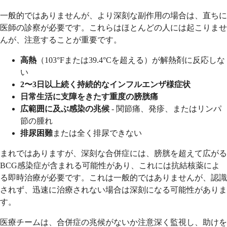
一般的ではありませんが、より深刻な副作用の場合は、直ちに
医師の診察が必要です。これらはほとんどの人には起こりませ
んが、注意することが重要です。
高熱
（103°Fまたは39.4°Cを超える）が解熱剤に反応しな
い
2〜3日以上続く持続的なインフルエンザ様症状
日常生活に支障をきたす重度の膀胱痛
広範囲に及ぶ感染の兆候
- 関節痛、発疹、またはリンパ
節の腫れ
排尿困難
または全く排尿できない
まれではありますが、深刻な合併症には、膀胱を超えて広がる
BCG感染症が含まれる可能性があり、これには抗結核薬によ
る即時治療が必要です。これは一般的ではありませんが、認識
されず、迅速に治療されない場合は深刻になる可能性がありま
す。
医療チームは、合併症の兆候がないか注意深く監視し、助けを