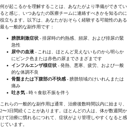
何が起こるかを理解することは、あなたがより準備ができてい
ると感じ、いつあなたの医療チームに連絡すべきかを知るのに
役立ちます。以下は、あなたがおそらく経験する可能性のある
最も一般的な副作用です：
膀胱刺激症状
- 排尿時の灼熱感、頻尿、および排尿の緊
急性
尿中の血液
- これは、ほとんど見えないものから明らか
にピンク色または赤色の尿までさまざまです
インフルエンザ様症状
- 発熱、悪寒、疲労、および一般
的な体調不良
骨盤または下腹部の不快感
- 膀胱領域のけいれんまたは
痛み
吐き気
- 時々食欲不振を伴う
これらの一般的な副作用は通常、治療後数時間以内に始まり、
2〜3日間続くことがあります。ほとんどの人は、体が数週間か
けて治療に慣れるにつれて、症状がより管理しやすくなると感
じています。