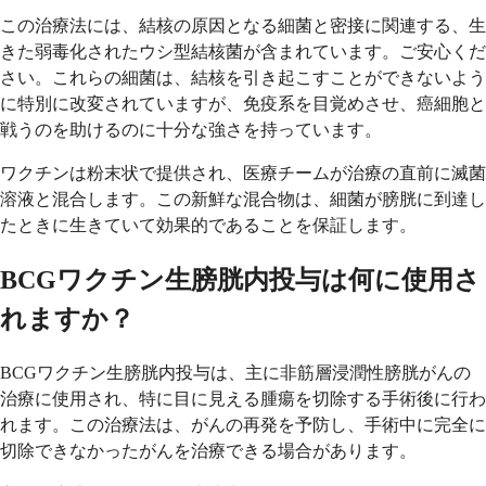
この治療法には、結核の原因となる細菌と密接に関連する、生
きた弱毒化されたウシ型結核菌が含まれています。ご安心くだ
さい。これらの細菌は、結核を引き起こすことができないよう
に特別に改変されていますが、免疫系を目覚めさせ、癌細胞と
戦うのを助けるのに十分な強さを持っています。
ワクチンは粉末状で提供され、医療チームが治療の直前に滅菌
溶液と混合します。この新鮮な混合物は、細菌が膀胱に到達し
たときに生きていて効果的であることを保証します。
BCGワクチン生膀胱内投与は何に使用さ
れますか？
BCGワクチン生膀胱内投与は、主に非筋層浸潤性膀胱がんの
治療に使用され、特に目に見える腫瘍を切除する手術後に行わ
れます。この治療法は、がんの再発を予防し、手術中に完全に
切除できなかったがんを治療できる場合があります。