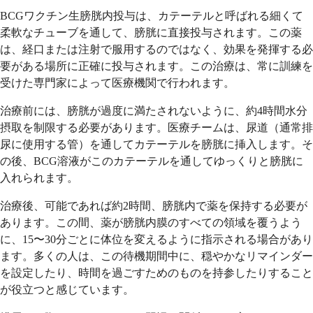
BCGワクチン生膀胱内投与は、カテーテルと呼ばれる細くて
柔軟なチューブを通して、膀胱に直接投与されます。この薬
は、経口または注射で服用するのではなく、効果を発揮する必
要がある場所に正確に投与されます。この治療は、常に訓練を
受けた専門家によって医療機関で行われます。
治療前には、膀胱が過度に満たされないように、約4時間水分
摂取を制限する必要があります。医療チームは、尿道（通常排
尿に使用する管）を通してカテーテルを膀胱に挿入します。そ
の後、BCG溶液がこのカテーテルを通してゆっくりと膀胱に
入れられます。
治療後、可能であれば約2時間、膀胱内で薬を保持する必要が
あります。この間、薬が膀胱内膜のすべての領域を覆うよう
に、15〜30分ごとに体位を変えるように指示される場合があり
ます。多くの人は、この待機期間中に、穏やかなリマインダー
を設定したり、時間を過ごすためのものを持参したりすること
が役立つと感じています。