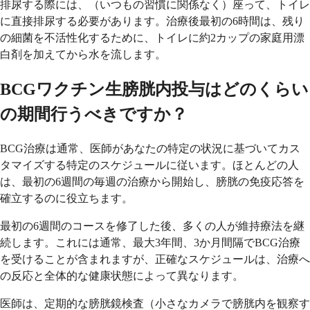
排尿する際には、（いつもの習慣に関係なく）座って、トイレ
に直接排尿する必要があります。治療後最初の6時間は、残り
の細菌を不活性化するために、トイレに約2カップの家庭用漂
白剤を加えてから水を流します。
BCGワクチン生膀胱内投与はどのくらい
の期間行うべきですか？
BCG治療は通常、医師があなたの特定の状況に基づいてカス
タマイズする特定のスケジュールに従います。ほとんどの人
は、最初の6週間の毎週の治療から開始し、膀胱の免疫応答を
確立するのに役立ちます。
最初の6週間のコースを修了した後、多くの人が維持療法を継
続します。これには通常、最大3年間、3か月間隔でBCG治療
を受けることが含まれますが、正確なスケジュールは、治療へ
の反応と全体的な健康状態によって異なります。
医師は、定期的な膀胱鏡検査（小さなカメラで膀胱内を観察す