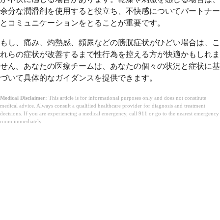
余分な潤滑剤を使用すると役立ち、不快感についてパートナー
とコミュニケーションをとることが重要です。
もし、痛み、灼熱感、頻尿などの膀胱症状がひどい場合は、こ
れらの症状が改善するまで性行為を控える方が快適かもしれま
せん。あなたの医療チームは、あなたの個々の状況と症状に基
づいて具体的なガイダンスを提供できます。
Medical Disclaimer:
This article is for informational purposes only and does not constitute
medical advice. Always consult a qualified healthcare provider for diagnosis and treatment
decisions. If you are experiencing a medical emergency, call 911 or go to the nearest emergency
room immediately.