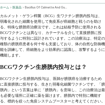
ホーム
医薬品
Bacillus Of Calmette And Guerin Vaccine Live Intravesical Route
カルメット・ゲラン桿菌（BCG）生ワクチン膀胱内投与は、
弱毒化された細菌を使用して免疫系が癌細胞と戦うのを助け
る、特殊な膀胱癌治療法です。これは結核予防に使用される
BCGワクチンとは異なり、カテーテルを介して直接膀胱に投
与するように特別に設計されています。この治療法は、特定の
種類の膀胱癌患者を何十年も支援しており、体の自然な防御機
能を訓練して、癌細胞をより効果的に認識し、攻撃するように
機能します。
BCGワクチン生膀胱内投与とは？
BCGワクチン生膀胱内投与は、医師が膀胱癌を治療するため
に直接膀胱に投与する、生きた弱毒化細菌ワクチンです。「膀
胱内」という言葉は単に「膀胱内」を意味し、この治療法は最
も必要な場所に正確に薬を届けます。膀胱内で特別に機能す
る、標的を絞った免疫システムブースターと考えてください。