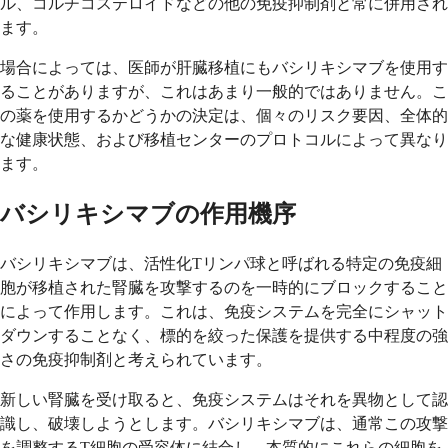
ル、コルチコステロイドなどの他の免疫抑制剤と常に併用され
ます。
場合によっては、医師が肝臓移植にもバシリキシマブを使用す
ることがありますが、これはあまり一般的ではありません。こ
の薬を使用するかどうかの決定は、個々のリスク要因、全体的
な健康状態、および移植センターのプロトコルによって異なり
ます。
バシリキシマブの作用機序
バシリキシマブは、活性化Tリンパ球と呼ばれる特定の免疫細
胞が移植された腎臓を攻撃するのを一時的にブロックすること
によって作用します。これは、免疫システムを完全にシャット
ダウンすることなく、標的を絞った保護を提供する中程度の強
さの免疫抑制剤と考えられています。
新しい腎臓を受け取ると、免疫システムはそれを異物として認
識し、破壊しようとします。バシリキシマブは、通常この攻撃
を調整するT細胞の受容体に結合し、本質的にこれらの細胞を