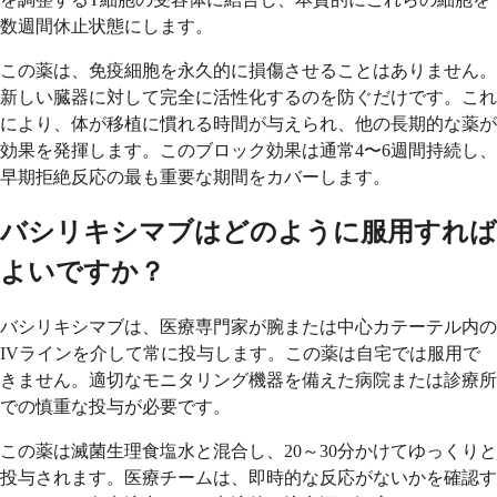
数週間休止状態にします。
この薬は、免疫細胞を永久的に損傷させることはありません。
新しい臓器に対して完全に活性化するのを防ぐだけです。これ
により、体が移植に慣れる時間が与えられ、他の長期的な薬が
効果を発揮します。このブロック効果は通常4〜6週間持続し、
早期拒絶反応の最も重要な期間をカバーします。
バシリキシマブはどのように服用すれば
よいですか？
バシリキシマブは、医療専門家が腕または中心カテーテル内の
IVラインを介して常に投与します。この薬は自宅では服用で
きません。適切なモニタリング機器を備えた病院または診療所
での慎重な投与が必要です。
この薬は滅菌生理食塩水と混合し、20～30分かけてゆっくりと
投与されます。医療チームは、即時的な反応がないかを確認す