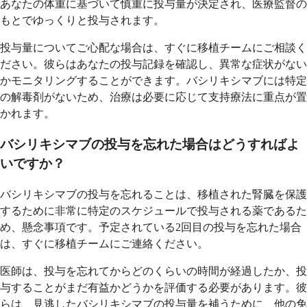
あなたの体重に基づいて慎重に投与量が決定され、医療監督の
もとでゆっくりと投与されます。
投与量についてご心配な場合は、すぐに移植チームにご相談く
ださい。彼らはあなたの投与記録を確認し、異常な症状がない
かモニタリングすることができます。バシリキシマブには特定
の解毒剤がないため、治療は必要に応じて支持療法に重点が置
かれます。
バシリキシマブの投与を忘れた場合はどうすればよ
いですか？
バシリキシマブの投与を忘れることは、移植された腎臓を保護
するために非常に特定のスケジュールで投与される薬であるた
め、懸念事項です。予定されている2回目の投与を忘れた場合
は、すぐに移植チームにご連絡ください。
医師は、投与を忘れてからどのくらいの時間が経過したか、投
与することがまだ有益かどうかを評価する必要があります。彼
らは、見逃したバシリキシマブの投与量を補うために、他の免