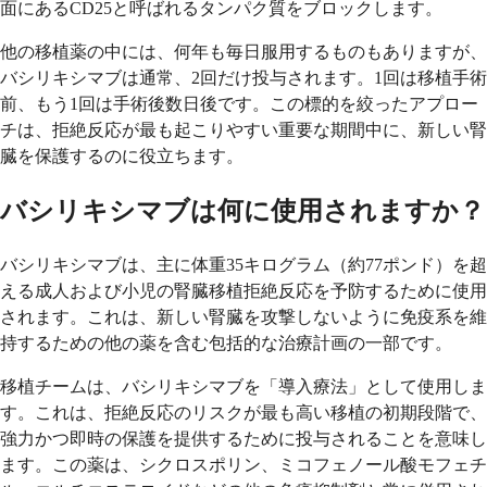
面にあるCD25と呼ばれるタンパク質をブロックします。
他の移植薬の中には、何年も毎日服用するものもありますが、
バシリキシマブは通常、2回だけ投与されます。1回は移植手術
前、もう1回は手術後数日後です。この標的を絞ったアプロー
チは、拒絶反応が最も起こりやすい重要な期間中に、新しい腎
臓を保護するのに役立ちます。
バシリキシマブは何に使用されますか？
バシリキシマブは、主に体重35キログラム（約77ポンド）を超
える成人および小児の腎臓移植拒絶反応を予防するために使用
されます。これは、新しい腎臓を攻撃しないように免疫系を維
持するための他の薬を含む包括的な治療計画の一部です。
移植チームは、バシリキシマブを「導入療法」として使用しま
す。これは、拒絶反応のリスクが最も高い移植の初期段階で、
強力かつ即時の保護を提供するために投与されることを意味し
ます。この薬は、シクロスポリン、ミコフェノール酸モフェチ