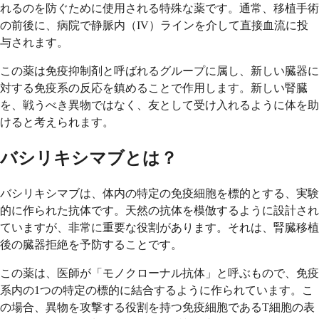
れるのを防ぐために使用される特殊な薬です。通常、移植手術
の前後に、病院で静脈内（IV）ラインを介して直接血流に投
与されます。
この薬は免疫抑制剤と呼ばれるグループに属し、新しい臓器に
対する免疫系の反応を鎮めることで作用します。新しい腎臓
を、戦うべき異物ではなく、友として受け入れるように体を助
けると考えられます。
バシリキシマブとは？
バシリキシマブは、体内の特定の免疫細胞を標的とする、実験
的に作られた抗体です。天然の抗体を模倣するように設計され
ていますが、非常に重要な役割があります。それは、腎臓移植
後の臓器拒絶を予防することです。
この薬は、医師が「モノクローナル抗体」と呼ぶもので、免疫
系内の1つの特定の標的に結合するように作られています。こ
の場合、異物を攻撃する役割を持つ免疫細胞であるT細胞の表