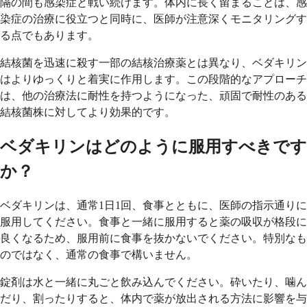
隔の間も感染症と戦い続けます。体内に長く留まることは、感
染症の治療に役立つと同時に、医師が注意深くモニタリングす
る点でもあります。
結核菌を迅速に殺す一部の結核治療薬とは異なり、ベダキリン
はよりゆっくりと着実に作用します。この段階的なアプローチ
は、他の治療法に耐性を持つようになった、頑固で耐性のある
結核菌株に対してより効果的です。
ベダキリンはどのように服用すべきです
か？
ベダキリンは、通常1日1回、食事とともに、医師の指示通りに
服用してください。食事と一緒に服用すると薬の吸収が格段に
良くなるため、服用前に食事を抜かないでください。特別なも
のではなく、通常の食事で構いません。
錠剤は水と一緒に丸ごと飲み込んでください。砕いたり、噛ん
だり、割ったりすると、体内で薬が放出される方法に影響を与