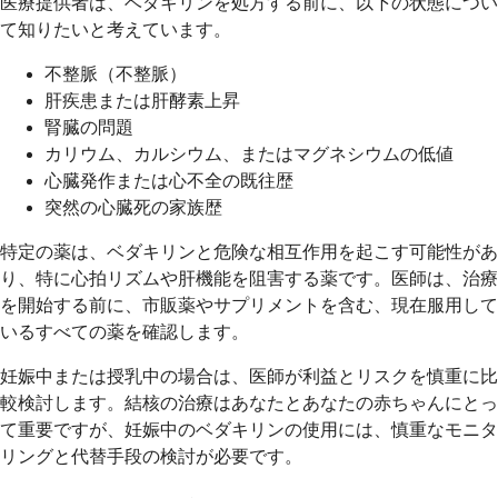
医療提供者は、ベダキリンを処方する前に、以下の状態につい
て知りたいと考えています。
不整脈（不整脈）
肝疾患または肝酵素上昇
腎臓の問題
カリウム、カルシウム、またはマグネシウムの低値
心臓発作または心不全の既往歴
突然の心臓死の家族歴
特定の薬は、ベダキリンと危険な相互作用を起こす可能性があ
り、特に心拍リズムや肝機能を阻害する薬です。医師は、治療
を開始する前に、市販薬やサプリメントを含む、現在服用して
いるすべての薬を確認します。
妊娠中または授乳中の場合は、医師が利益とリスクを慎重に比
較検討します。結核の治療はあなたとあなたの赤ちゃんにとっ
て重要ですが、妊娠中のベダキリンの使用には、慎重なモニタ
リングと代替手段の検討が必要です。