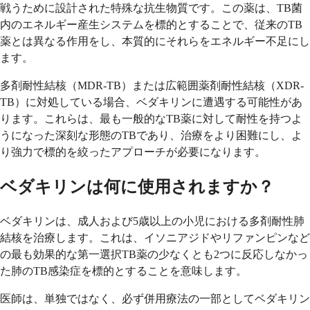
戦うために設計された特殊な抗生物質です。この薬は、TB菌
内のエネルギー産生システムを標的とすることで、従来のTB
薬とは異なる作用をし、本質的にそれらをエネルギー不足にし
ます。
多剤耐性結核（MDR-TB）または広範囲薬剤耐性結核（XDR-
TB）に対処している場合、ベダキリンに遭遇する可能性があ
ります。これらは、最も一般的なTB薬に対して耐性を持つよ
うになった深刻な形態のTBであり、治療をより困難にし、よ
り強力で標的を絞ったアプローチが必要になります。
ベダキリンは何に使用されますか？
ベダキリンは、成人および5歳以上の小児における多剤耐性肺
結核を治療します。これは、イソニアジドやリファンピンなど
の最も効果的な第一選択TB薬の少なくとも2つに反応しなかっ
た肺のTB感染症を標的とすることを意味します。
医師は、単独ではなく、必ず併用療法の一部としてベダキリン