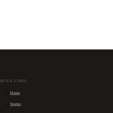
QUICK LINKS
Home
Stories